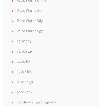
Paito Warna China
Paito Warna Hk
Paito Warna Sdy
Paito Warna Sgp
paito sdy
paito sgp
paito hk
kocok hk
kocok sgp
kocok sdy
live draw kingkongpools