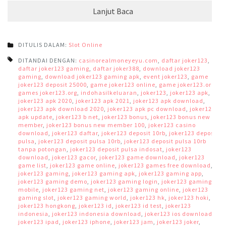
Lanjut Baca
DITULIS DALAM:
Slot Online
DITANDAI DENGAN:
casinorealmoneyeyu.com
,
daftar joker123
,
daftar joker123 gaming
,
daftar joker388
,
download joker123
gaming
,
download joker123 gaming apk
,
event joker123
,
game
joker123 deposit 25000
,
game joker123 online
,
game joker123.org
,
games joker123.org
,
indohasilkeluaran
,
joker123
,
joker123 apk
,
joker123 apk 2020
,
joker123 apk 2021
,
joker123 apk download
,
joker123 apk download 2020
,
joker123 apk pc download
,
joker123
apk update
,
joker123 b net
,
joker123 bonus
,
joker123 bonus new
member
,
joker123 bonus new member 100
,
joker123 casino
download
,
joker123 daftar
,
joker123 deposit 10rb
,
joker123 deposit
pulsa
,
joker123 deposit pulsa 10rb
,
joker123 deposit pulsa 10rb
tanpa potongan
,
joker123 deposit pulsa indosat
,
joker123
download
,
joker123 gacor
,
joker123 game download
,
joker123
game list
,
joker123 game online
,
joker123 games free download
,
joker123 gaming
,
joker123 gaming apk
,
joker123 gaming app
,
joker123 gaming demo
,
joker123 gaming login
,
joker123 gaming
mobile
,
joker123 gaming net
,
joker123 gaming online
,
joker123
gaming slot
,
joker123 gaming world
,
joker123 hk
,
joker123 hoki
,
joker123 hongkong
,
joker123 id
,
joker123 id test
,
joker123
indonesia
,
joker123 indonesia download
,
joker123 ios download
,
joker123 ipad
,
joker123 iphone
,
joker123 jam
,
joker123 joker
,