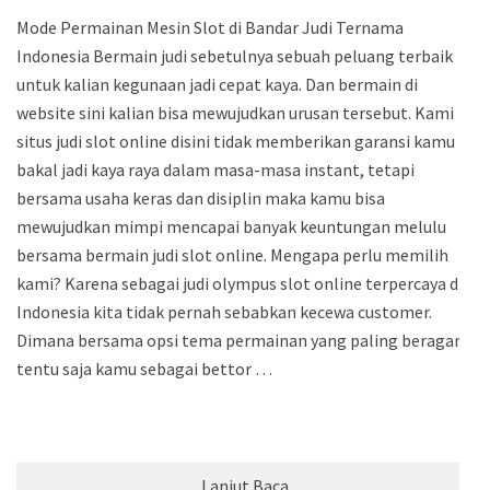
Mode Permainan Mesin Slot di Bandar Judi Ternama
Indonesia Bermain judi sebetulnya sebuah peluang terbaik
untuk kalian kegunaan jadi cepat kaya. Dan bermain di
website sini kalian bisa mewujudkan urusan tersebut. Kami
situs judi slot online disini tidak memberikan garansi kamu
bakal jadi kaya raya dalam masa-masa instant, tetapi
bersama usaha keras dan disiplin maka kamu bisa
mewujudkan mimpi mencapai banyak keuntungan melulu
bersama bermain judi slot online. Mengapa perlu memilih
kami? Karena sebagai judi olympus slot online terpercaya di
Indonesia kita tidak pernah sebabkan kecewa customer.
Dimana bersama opsi tema permainan yang paling beragam,
tentu saja kamu sebagai bettor …
Lanjut Baca