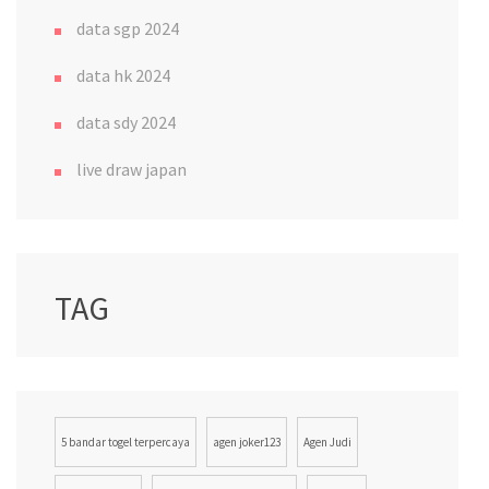
data sgp 2024
data hk 2024
data sdy 2024
live draw japan
TAG
5 bandar togel terpercaya
agen joker123
Agen Judi