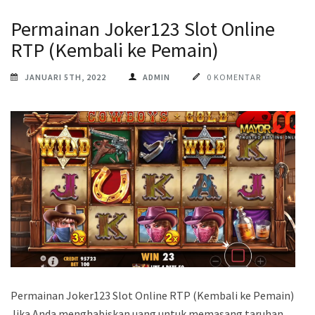
Permainan Joker123 Slot Online
RTP (Kembali ke Pemain)
JANUARI 5TH, 2022
ADMIN
0 KOMENTAR
Permainan Joker123 Slot Online RTP (Kembali ke Pemain)
Jika Anda menghabiskan uang untuk memasang taruhan