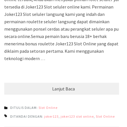
tersedia di Joker123 Slot seluler online kami. Permainan
Joker123 Slot seluler langsung kami yang indah dan
permainan roulette seluler langsung dapat dimainkan
menggunakan ponsel cerdas atau perangkat seluler apa pun
secara online.Semua pemain baru berusia 18+ berhak
menerima bonus roulette Joker123 Slot Online yang dapat
diklaim pada setoran pertama. Kami menggunakan
teknologi modern …
Lanjut Baca
DITULIS DALAM:
Slot Online
DITANDAI DENGAN:
joker123
,
joker123 slot online
,
Slot Online