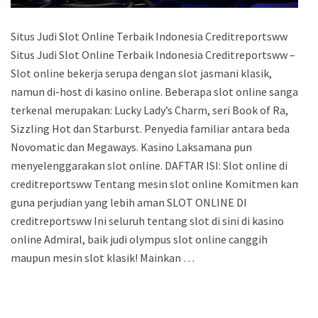
Situs Judi Slot Online Terbaik Indonesia Creditreportsww
Situs Judi Slot Online Terbaik Indonesia Creditreportsww –
Slot online bekerja serupa dengan slot jasmani klasik,
namun di-host di kasino online. Beberapa slot online sangat
terkenal merupakan: Lucky Lady’s Charm, seri Book of Ra,
Sizzling Hot dan Starburst. Penyedia familiar antara beda
Novomatic dan Megaways. Kasino Laksamana pun
menyelenggarakan slot online. DAFTAR ISI: Slot online di
creditreportsww Tentang mesin slot online Komitmen kami
guna perjudian yang lebih aman SLOT ONLINE DI
creditreportsww Ini seluruh tentang slot di sini di kasino
online Admiral, baik judi olympus slot online canggih
maupun mesin slot klasik! Mainkan …