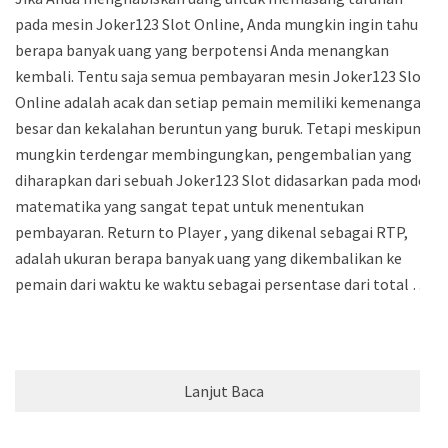
pada mesin Joker123 Slot Online, Anda mungkin ingin tahu
berapa banyak uang yang berpotensi Anda menangkan
kembali. Tentu saja semua pembayaran mesin Joker123 Slot
Online adalah acak dan setiap pemain memiliki kemenangan
besar dan kekalahan beruntun yang buruk. Tetapi meskipun
mungkin terdengar membingungkan, pengembalian yang
diharapkan dari sebuah Joker123 Slot didasarkan pada model
matematika yang sangat tepat untuk menentukan
pembayaran. Return to Player , yang dikenal sebagai RTP,
adalah ukuran berapa banyak uang yang dikembalikan ke
pemain dari waktu ke waktu sebagai persentase dari total …
Lanjut Baca