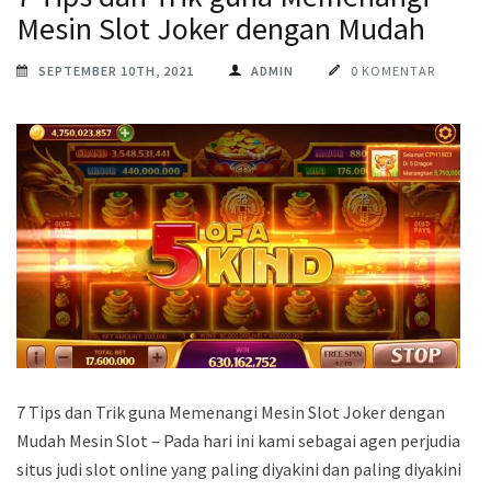
Mesin Slot Joker dengan Mudah
SEPTEMBER 10TH, 2021
ADMIN
0 KOMENTAR
7 Tips dan Trik guna Memenangi Mesin Slot Joker dengan
Mudah Mesin Slot – Pada hari ini kami sebagai agen perjudian
situs judi slot online yang paling diyakini dan paling diyakini