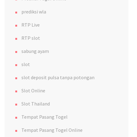
prediksi wla
RTP Live
RTP slot
sabung ayam
slot
slot deposit pulsa tanpa potongan
Slot Online
Slot Thailand
Tempat Pasang Togel
Tempat Pasang Togel Online