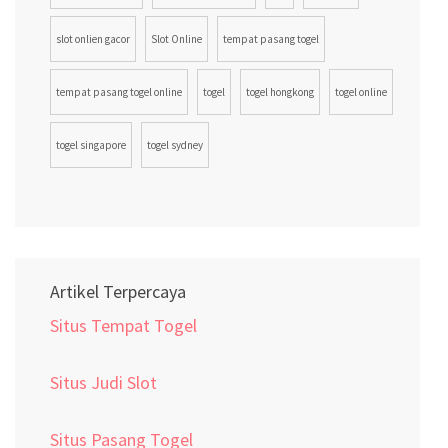
slot onlien gacor
Slot Online
tempat pasang togel
tempat pasang togel online
togel
togel hongkong
togel online
togel singapore
togel sydney
Artikel Terpercaya
Situs Tempat Togel
Situs Judi Slot
Situs Pasang Togel