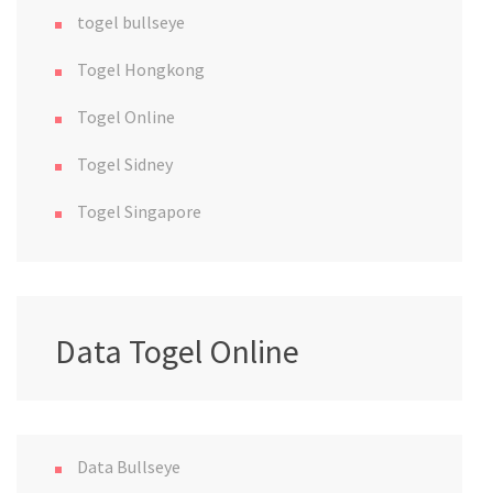
togel bullseye
Togel Hongkong
Togel Online
Togel Sidney
Togel Singapore
Data Togel Online
Data Bullseye