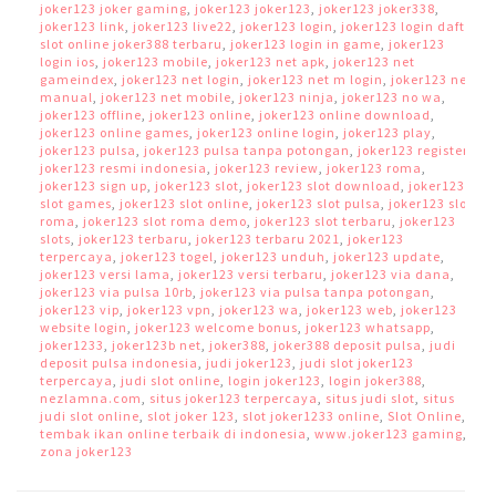
joker123 joker gaming
,
joker123 joker123
,
joker123 joker338
,
joker123 link
,
joker123 live22
,
joker123 login
,
joker123 login daftar
slot online joker388 terbaru
,
joker123 login in game
,
joker123
login ios
,
joker123 mobile
,
joker123 net apk
,
joker123 net
gameindex
,
joker123 net login
,
joker123 net m login
,
joker123 net
manual
,
joker123 net mobile
,
joker123 ninja
,
joker123 no wa
,
joker123 offline
,
joker123 online
,
joker123 online download
,
joker123 online games
,
joker123 online login
,
joker123 play
,
joker123 pulsa
,
joker123 pulsa tanpa potongan
,
joker123 register
,
joker123 resmi indonesia
,
joker123 review
,
joker123 roma
,
joker123 sign up
,
joker123 slot
,
joker123 slot download
,
joker123
slot games
,
joker123 slot online
,
joker123 slot pulsa
,
joker123 slot
roma
,
joker123 slot roma demo
,
joker123 slot terbaru
,
joker123
slots
,
joker123 terbaru
,
joker123 terbaru 2021
,
joker123
terpercaya
,
joker123 togel
,
joker123 unduh
,
joker123 update
,
joker123 versi lama
,
joker123 versi terbaru
,
joker123 via dana
,
joker123 via pulsa 10rb
,
joker123 via pulsa tanpa potongan
,
joker123 vip
,
joker123 vpn
,
joker123 wa
,
joker123 web
,
joker123
website login
,
joker123 welcome bonus
,
joker123 whatsapp
,
joker1233
,
joker123b net
,
joker388
,
joker388 deposit pulsa
,
judi
deposit pulsa indonesia
,
judi joker123
,
judi slot joker123
terpercaya
,
judi slot online
,
login joker123
,
login joker388
,
nezlamna.com
,
situs joker123 terpercaya
,
situs judi slot
,
situs
judi slot online
,
slot joker 123
,
slot joker1233 online
,
Slot Online
,
tembak ikan online terbaik di indonesia
,
www.joker123 gaming
,
zona joker123