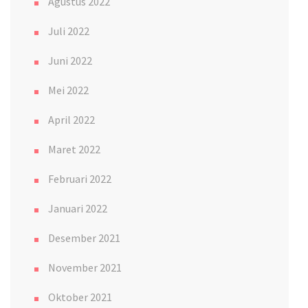
Agustus 2022
Juli 2022
Juni 2022
Mei 2022
April 2022
Maret 2022
Februari 2022
Januari 2022
Desember 2021
November 2021
Oktober 2021