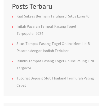
Posts Terbaru
Kiat Sukses Bermain Taruhan di Situs Lurus4d
Inilah Pasaran Tempat Pasang Togel
Terpopuler 2024
Situs Tempat Pasang Togel Online Memiliki 5
Pasaran dengan hadiah Terluber
Rumus Tempat Pasang Togel Online Paling Jitu
Tergacor
Tutorial Deposit Slot Thailand Termurah Paling
Cepat