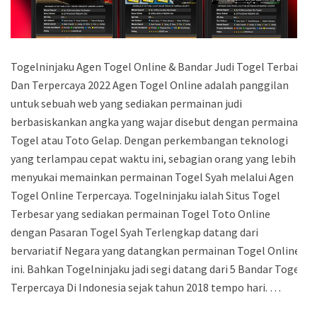
Togelninjaku Agen Togel Online & Bandar Judi Togel Terbaik
Dan Terpercaya 2022 Agen Togel Online adalah panggilan
untuk sebuah web yang sediakan permainan judi
berbasiskankan angka yang wajar disebut dengan permainan
Togel atau Toto Gelap. Dengan perkembangan teknologi
yang terlampau cepat waktu ini, sebagian orang yang lebih
menyukai memainkan permainan Togel Syah melalui Agen
Togel Online Terpercaya. Togelninjaku ialah Situs Togel
Terbesar yang sediakan permainan Togel Toto Online
dengan Pasaran Togel Syah Terlengkap datang dari
bervariatif Negara yang datangkan permainan Togel Online
ini. Bahkan Togelninjaku jadi segi datang dari 5 Bandar Togel
Terpercaya Di Indonesia sejak tahun 2018 tempo hari. …