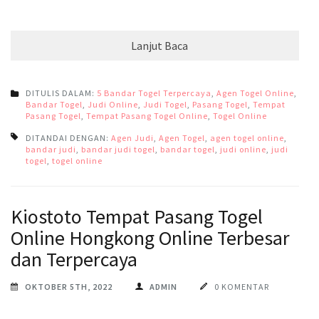
Lanjut Baca
DITULIS DALAM:
5 Bandar Togel Terpercaya
,
Agen Togel Online
,
Bandar Togel
,
Judi Online
,
Judi Togel
,
Pasang Togel
,
Tempat
Pasang Togel
,
Tempat Pasang Togel Online
,
Togel Online
DITANDAI DENGAN:
Agen Judi
,
Agen Togel
,
agen togel online
,
bandar judi
,
bandar judi togel
,
bandar togel
,
judi online
,
judi
togel
,
togel online
Kiostoto Tempat Pasang Togel
Online Hongkong Online Terbesar
dan Terpercaya
OKTOBER 5TH, 2022
ADMIN
0 KOMENTAR