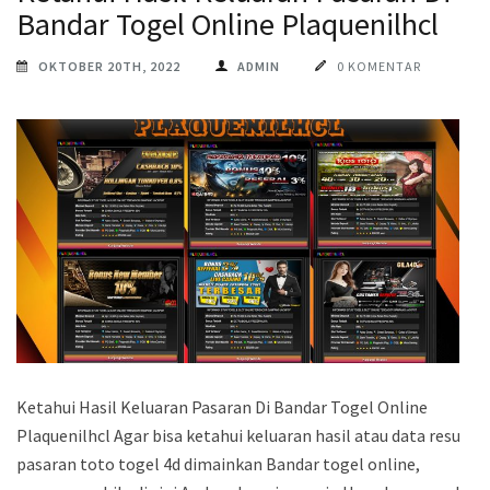
Bandar Togel Online Plaquenilhcl
OKTOBER 20TH, 2022
ADMIN
0 KOMENTAR
Ketahui Hasil Keluaran Pasaran Di Bandar Togel Online
Plaquenilhcl Agar bisa ketahui keluaran hasil atau data result
pasaran toto togel 4d dimainkan Bandar togel online,