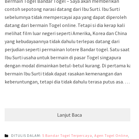
Bermain Togel Bandar Togel – Saya akan memberikan
contoh sepotong narasi datang dari Ibu Surti. Ibu Surti
sebelumnya tidak mempercayai apa yang dapat diperoleh
datang dari bermain Togel online. Tetapi si dia kerap kali
melihat film luar negeri seperti Amerika, Korea dan China
yang kebudayaannya tidak dahulu terlepas datang dari
perjudian seperti permainan lotere Bandar togel. Satu saat
Ibu Surti usaha untuk bermain di pasar Togel singapura
dengan modal dimainkan betul-betul kurang. Di pertama kali
bermain Ibu Surti tidak dapat rasakan kemenangan dan
keberuntungan, tetapi dia tidak dahulu terasa putus asa. …
Lanjut Baca
DITULIS DALAM:
5 Bandar Togel Terpercaya
,
Agen Togel Online
,