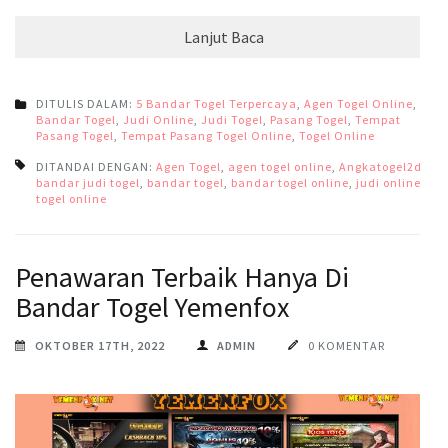
Lanjut Baca
DITULIS DALAM:
5 Bandar Togel Terpercaya
,
Agen Togel Online
,
Bandar Togel
,
Judi Online
,
Judi Togel
,
Pasang Togel
,
Tempat
Pasang Togel
,
Tempat Pasang Togel Online
,
Togel Online
DITANDAI DENGAN:
Agen Togel
,
agen togel online
,
Angkatogel2d
,
bandar judi togel
,
bandar togel
,
bandar togel online
,
judi online
,
togel online
Penawaran Terbaik Hanya Di
Bandar Togel Yemenfox
OKTOBER 17TH, 2022
ADMIN
0 KOMENTAR