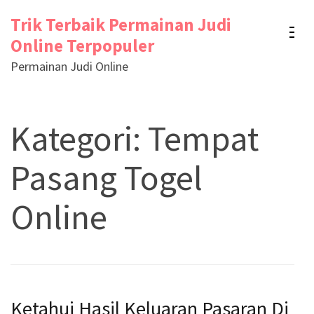
Lompat
Trik Terbaik Permainan Judi
ke
Online Terpopuler
konten
Permainan Judi Online
(Tekan
Enter)
Kategori:
Tempat
Pasang Togel
Online
Ketahui Hasil Keluaran Pasaran Di