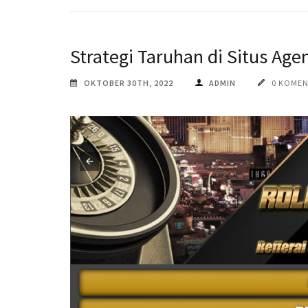
Strategi Taruhan di Situs Age
OKTOBER 30TH, 2022
ADMIN
0 KOME