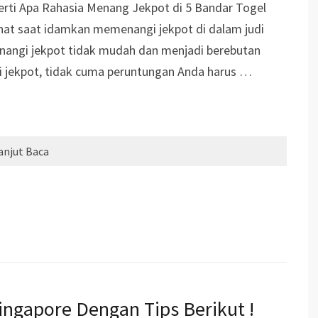
perti Apa Rahasia Menang Jekpot di 5 Bandar Togel
lihat saat idamkan memenangi jekpot di dalam judi
enangi jekpot tidak mudah dan menjadi berebutan
 jekpot, tidak cuma peruntungan Anda harus …
anjut Baca
Singapore Dengan Tips Berikut !