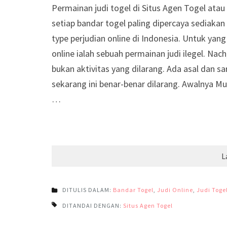
Permainan judi togel di Situs Agen Togel atau
setiap bandar togel paling dipercaya sediakan 
type perjudian online di Indonesia. Untuk y
online ialah sebuah permainan judi ilegel. Nach
bukan aktivitas yang dilarang. Ada asal dan s
sekarang ini benar-benar dilarang. Awalnya M
…
L
DITULIS DALAM:
Bandar Togel
,
Judi Online
,
Judi Toge
DITANDAI DENGAN:
Situs Agen Togel