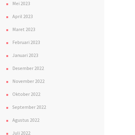
Mei 2023
April 2023
Maret 2023
Februari 2023
Januari 2023
Desember 2022
November 2022
Oktober 2022
September 2022
Agustus 2022
Juli 2022