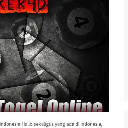
ndonesia Hallo sekaligus yang ada di indonesia,