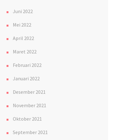
Juni 2022
Mei 2022
April 2022
Maret 2022
Februari 2022
Januari 2022
Desember 2021
November 2021
Oktober 2021
September 2021