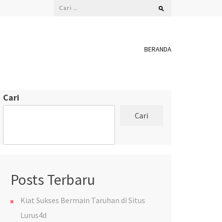
Cari
untuk:
BERANDA
Cari
Cari
Posts Terbaru
Kiat Sukses Bermain Taruhan di Situs
Lurus4d