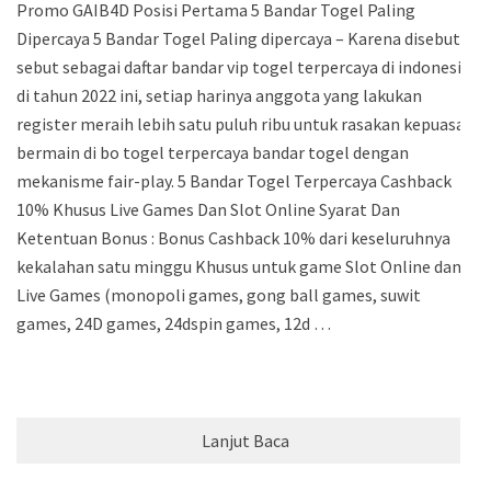
Promo GAIB4D Posisi Pertama 5 Bandar Togel Paling
Dipercaya 5 Bandar Togel Paling dipercaya – Karena disebut –
sebut sebagai daftar bandar vip togel terpercaya di indonesia
di tahun 2022 ini, setiap harinya anggota yang lakukan
register meraih lebih satu puluh ribu untuk rasakan kepuasan
bermain di bo togel terpercaya bandar togel dengan
mekanisme fair-play. 5 Bandar Togel Terpercaya Cashback
10% Khusus Live Games Dan Slot Online Syarat Dan
Ketentuan Bonus : Bonus Cashback 10% dari keseluruhnya
kekalahan satu minggu Khusus untuk game Slot Online dan
Live Games (monopoli games, gong ball games, suwit
games, 24D games, 24dspin games, 12d …
Lanjut Baca