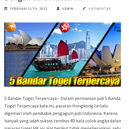
FEBRUARI 11TH, 2022
ADMIN
0 KOMENTAR
5 Bandar Togel Terpercaya – Dalam permainan judi 5 Bandar
Togel Terpercaya kala ini, pasaran Hongkong terlalu
digemari oleh penduduk pengagum judi Indonesia. Karena
banyak yang udah sukses tembus 4D kala colok angka dalam
pasaran togel HK ini. Hal berikut tidak mengherankan, sebab