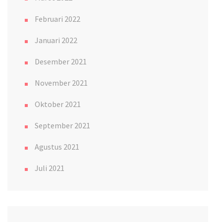
Februari 2022
Januari 2022
Desember 2021
November 2021
Oktober 2021
September 2021
Agustus 2021
Juli 2021