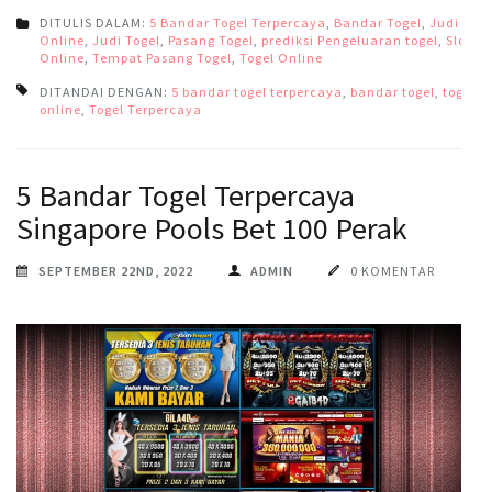
DITULIS DALAM:
5 Bandar Togel Terpercaya
,
Bandar Togel
,
Judi
Online
,
Judi Togel
,
Pasang Togel
,
prediksi Pengeluaran togel
,
Slot
Online
,
Tempat Pasang Togel
,
Togel Online
DITANDAI DENGAN:
5 bandar togel terpercaya
,
bandar togel
,
togel
online
,
Togel Terpercaya
5 Bandar Togel Terpercaya
Singapore Pools Bet 100 Perak
SEPTEMBER 22ND, 2022
ADMIN
0 KOMENTAR