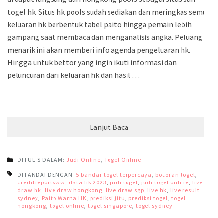
togel hk. Situs hk pools sudah sediakan dan meringkas semua
keluaran hk berbentuk tabel paito hingga pemain lebih
gampang saat membaca dan menganalisis angka. Peluang
menarik ini akan memberi info agenda pengeluaran hk.
Hingga untuk bettor yang ingin ikuti informasi dan
peluncuran dari keluaran hk dan hasil …
Lanjut Baca
DITULIS DALAM:
Judi Online
,
Togel Online
DITANDAI DENGAN:
5 bandar togel terpercaya
,
bocoran togel
,
creditreportsww
,
data hk 2023
,
judi togel
,
judi togel online
,
live
draw hk
,
live draw hongkong
,
live draw sgp
,
live hk
,
live result
sydney
,
Paito Warna HK
,
prediksi jitu
,
prediksi togel
,
togel
hongkong
,
togel online
,
togel singapore
,
togel sydney