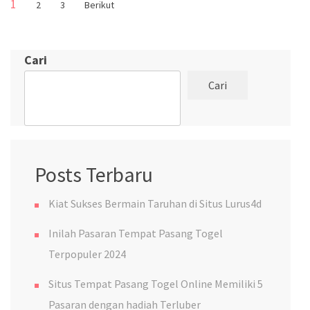
Paginasi
Laman
1
Laman
Laman
2
3
Berikut
pos
Cari
Cari
Posts Terbaru
Kiat Sukses Bermain Taruhan di Situs Lurus4d
Inilah Pasaran Tempat Pasang Togel
Terpopuler 2024
Situs Tempat Pasang Togel Online Memiliki 5
Pasaran dengan hadiah Terluber