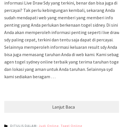
informasi Live Draw Sdy yang terkini, benar dan bisa juga di
percayai? Tak perlu kebingungan kembali, sekarang Anda
sudah mendapati web yang memberi yang memberi info
penting yang Anda perlukan berkenaan togel sidney. Di sini
Anda akan memperoleh informasi penting seperti live draw
sdy paling cepat, terkini dan tentu saja dapat di percayai.
Selainnya memperoleh informasi keluaran result sdy Anda
bisa juga memasang taruhan Anda di web kami. Kami sebagai
agen togel sydney online terbaik yang terima taruhan togel
dan lokasi yang aman untuk Anda taruhan. Selainnya syd
kami sediakan beragam …
Lanjut Baca
DITULIS DALAM:
Judi Online
,
Togel Online