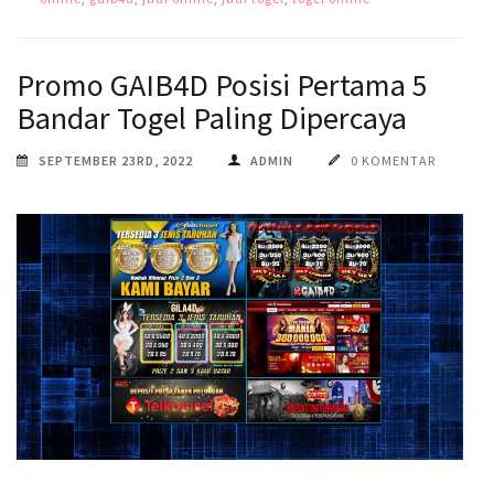
Promo GAIB4D Posisi Pertama 5
Bandar Togel Paling Dipercaya
SEPTEMBER 23RD, 2022
ADMIN
0 KOMENTAR