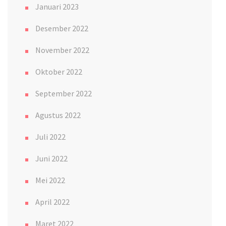
Januari 2023
Desember 2022
November 2022
Oktober 2022
September 2022
Agustus 2022
Juli 2022
Juni 2022
Mei 2022
April 2022
Maret 2022