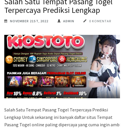
Salah Satu Tempat Pasang Togel
Terpercaya Prediksi Lengkap
NOVEMBER 21ST, 2022
ADMIN
0 KOMENTAR
Salah Satu Tempat Pasang Togel Terpercaya Prediksi
Lengkap Untuk sekarang ini banyak daftar situs Tempat
Pasang Togel online paling dipercaya yang cuma ingin ambil