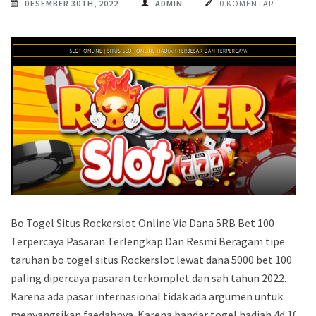
DESEMBER 30TH, 2022
ADMIN
0 KOMENTAR
Bo Togel Situs Rockerslot Online Via Dana 5RB Bet 100
Terpercaya Pasaran Terlengkap Dan Resmi Beragam tipe
taruhan bo togel situs Rockerslot lewat dana 5000 bet 100
paling dipercaya pasaran terkomplet dan sah tahun 2022.
Karena ada pasar internasional tidak ada argumen untuk
menyangsikan faedahnya. Karena bandar togel hadiah 4d 10