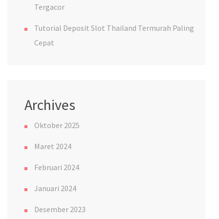
Tergacor
Tutorial Deposit Slot Thailand Termurah Paling
Cepat
Archives
Oktober 2025
Maret 2024
Februari 2024
Januari 2024
Desember 2023