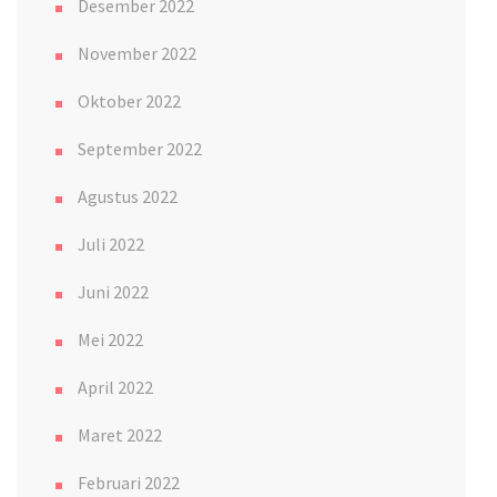
Desember 2022
November 2022
Oktober 2022
September 2022
Agustus 2022
Juli 2022
Juni 2022
Mei 2022
April 2022
Maret 2022
Februari 2022