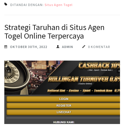
DITANDAI DENGAN:
Situs Agen Togel
Strategi Taruhan di Situs Agen
Togel Online Terpercaya
OKTOBER 30TH, 2022
ADMIN
0 KOMENTAR