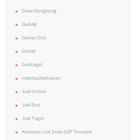
Draw Hongkong
Gaib4d
Games Slot
Gila4d
Gohtogel
Indohasilkeluaran
Judi Online
Judi Slot
Judi Togel
Keluaran Live Draw SGP Tercepat