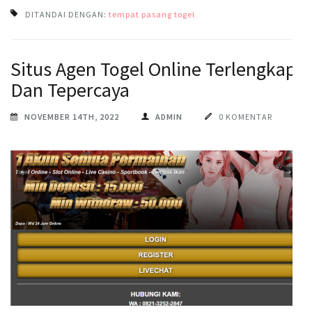
DITANDAI DENGAN:
tempat pasang togel
Situs Agen Togel Online Terlengkap
Dan Tepercaya
NOVEMBER 14TH, 2022
ADMIN
0 KOMENTAR