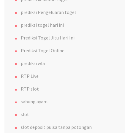
prediksi Pengeluaran togel
prediksi togel hari ini
Prediksi Togel Jitu Hari Ini
Prediksi Togel Online
prediksi wla
RTP Live
RTP slot
sabung ayam
slot
slot deposit pulsa tanpa potongan