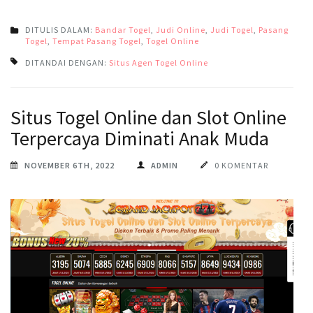
DITULIS DALAM:
Bandar Togel
,
Judi Online
,
Judi Togel
,
Pasang
Togel
,
Tempat Pasang Togel
,
Togel Online
DITANDAI DENGAN:
Situs Agen Togel Online
Situs Togel Online dan Slot Online
Terpercaya Diminati Anak Muda
NOVEMBER 6TH, 2022
ADMIN
0 KOMENTAR