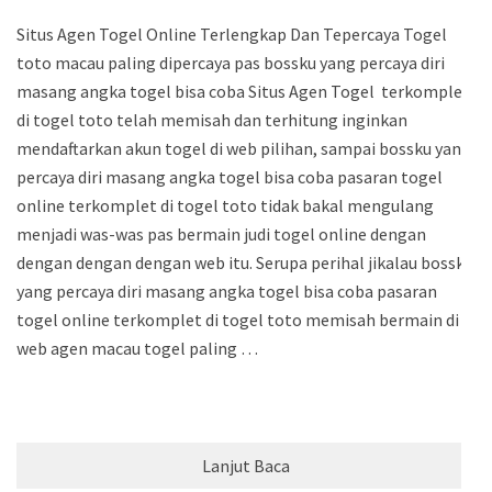
Situs Agen Togel Online Terlengkap Dan Tepercaya Togel
toto macau paling dipercaya pas bossku yang percaya diri
masang angka togel bisa coba Situs Agen Togel terkomplet
di togel toto telah memisah dan terhitung inginkan
mendaftarkan akun togel di web pilihan, sampai bossku yang
percaya diri masang angka togel bisa coba pasaran togel
online terkomplet di togel toto tidak bakal mengulang
menjadi was-was pas bermain judi togel online dengan
dengan dengan dengan web itu. Serupa perihal jikalau bossku
yang percaya diri masang angka togel bisa coba pasaran
togel online terkomplet di togel toto memisah bermain di
web agen macau togel paling …
Lanjut Baca