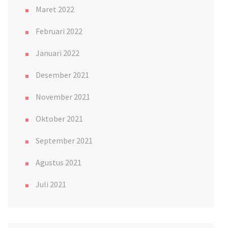
Maret 2022
Februari 2022
Januari 2022
Desember 2021
November 2021
Oktober 2021
September 2021
Agustus 2021
Juli 2021