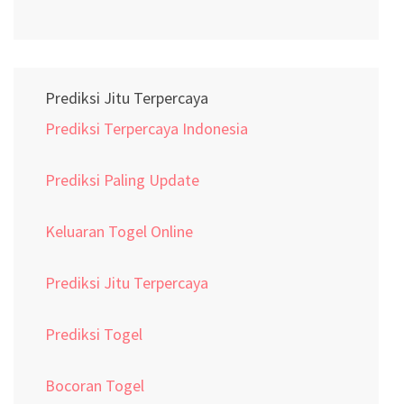
Prediksi Jitu Terpercaya
Prediksi Terpercaya Indonesia
Prediksi Paling Update
Keluaran Togel Online
Prediksi Jitu Terpercaya
Prediksi Togel
Bocoran Togel