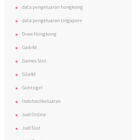
data pengeluaran hongkong
data pengeluaran singapore
Draw Hongkong
Gaib4d
Games Slot
Gila4d
Gohtogel
Indohasilkeluaran
Judi Online
Judi Slot