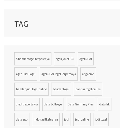
TAG
5 bandar togel terpercaya
agen joker123
Agen Judi
Agen Judi Togel
Agen Judi Togel Terpercaya
angker4d
bandar judi togel online
bandar togel
bandar togel online
creditreportsww
data bullseye
Data Germany Plus
data hk
data sgp
indohasilkeluaran
judi
judi online
judi togel