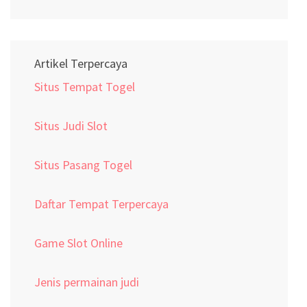
Artikel Terpercaya
Situs Tempat Togel
Situs Judi Slot
Situs Pasang Togel
Daftar Tempat Terpercaya
Game Slot Online
Jenis permainan judi