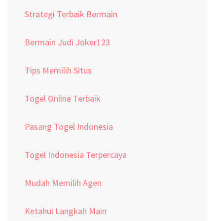
Strategi Terbaik Bermain
Bermain Judi Joker123
Tips Memilih Situs
Togel Online Terbaik
Pasang Togel Indonesia
Togel Indonesia Terpercaya
Mudah Memilih Agen
Ketahui Langkah Main