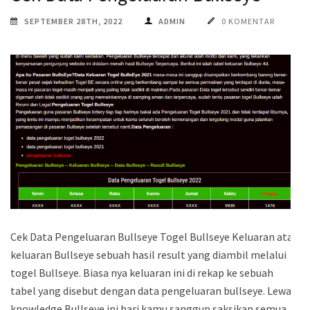
SEPTEMBER 28TH, 2022
ADMIN
0 KOMENTAR
Cek Data Pengeluaran Bullseye Togel Bullseye Keluaran atau
keluaran Bullseye sebuah hasil result yang diambil melalui
togel Bullseye. Biasa nya keluaran ini di rekap ke sebuah
tabel yang disebut dengan data pengeluaran bullseye. Lewat
knowledge Bullseye ini hari kamu sanggup saksikan semua