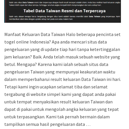
Manfaat Keluaran Data Taiwan Halo beberapa pencinta setia
togel online Indonesia? Apa anda mencari situs data
pengeluaran yang di update tiap hari tanpa ketertinggalan
jam keluaran? Baik. Anda telah masuk sebuah website yang
betul. Mengapa? Karena kami ialah sebuah situs data
pengeluaran Taiwan yang mempunyai keakuratan waktu
dalam memperbaharui result keluaran Data Taiwan ini hari.
Tetapi kami ingin ucapkan selamat tiba dan selamat
tergabung di website simpel kami yang dapat anda pakai
untuk tempat menyaksikan result keluaran Taiwan dan
dapat di pakai untuk mengolah angka keluaran yang tepat
untuk terpasangkan. Kami tak pernah bermain dalam
tampilkan semua hasil pengeluaran data …