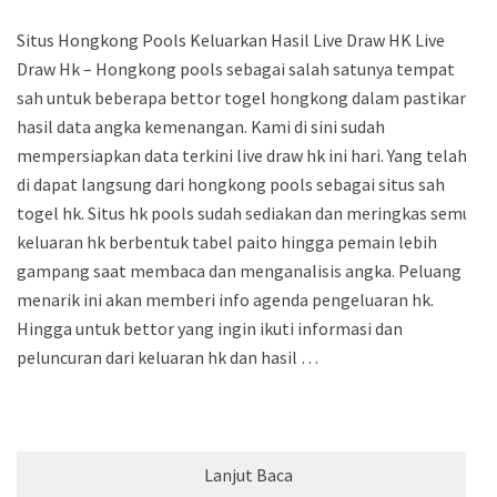
Situs Hongkong Pools Keluarkan Hasil Live Draw HK Live
Draw Hk – Hongkong pools sebagai salah satunya tempat
sah untuk beberapa bettor togel hongkong dalam pastikan
hasil data angka kemenangan. Kami di sini sudah
mempersiapkan data terkini live draw hk ini hari. Yang telah
di dapat langsung dari hongkong pools sebagai situs sah
togel hk. Situs hk pools sudah sediakan dan meringkas semua
keluaran hk berbentuk tabel paito hingga pemain lebih
gampang saat membaca dan menganalisis angka. Peluang
menarik ini akan memberi info agenda pengeluaran hk.
Hingga untuk bettor yang ingin ikuti informasi dan
peluncuran dari keluaran hk dan hasil …
Lanjut Baca