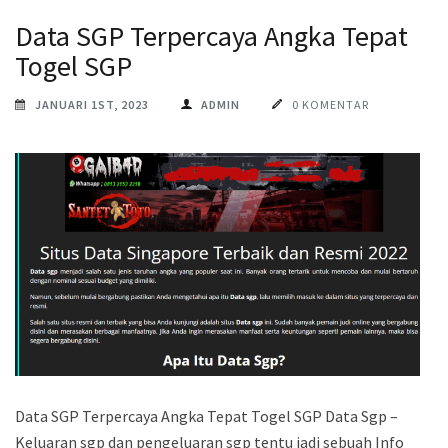
Data SGP Terpercaya Angka Tepat
Togel SGP
JANUARI 1ST, 2023
ADMIN
0 KOMENTAR
Data SGP Terpercaya Angka Tepat Togel SGP Data Sgp –
Keluaran sgp dan pengeluaran sgp tentu jadi sebuah Info