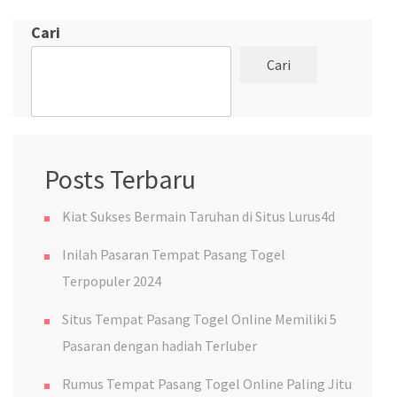
Cari
Cari
Posts Terbaru
Kiat Sukses Bermain Taruhan di Situs Lurus4d
Inilah Pasaran Tempat Pasang Togel
Terpopuler 2024
Situs Tempat Pasang Togel Online Memiliki 5
Pasaran dengan hadiah Terluber
Rumus Tempat Pasang Togel Online Paling Jitu