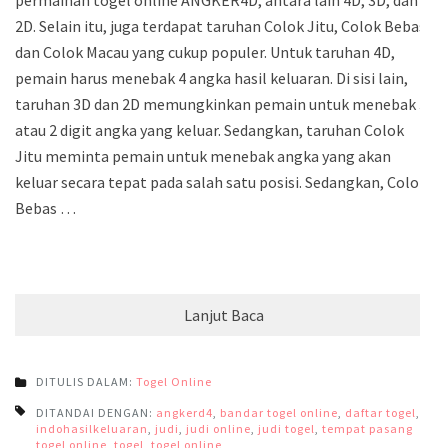
permainan togel online ANGKER4D, antara lain 4D, 3D, dan
2D. Selain itu, juga terdapat taruhan Colok Jitu, Colok Bebas,
dan Colok Macau yang cukup populer. Untuk taruhan 4D,
pemain harus menebak 4 angka hasil keluaran. Di sisi lain,
taruhan 3D dan 2D memungkinkan pemain untuk menebak 3
atau 2 digit angka yang keluar. Sedangkan, taruhan Colok
Jitu meminta pemain untuk menebak angka yang akan
keluar secara tepat pada salah satu posisi. Sedangkan, Colok
Bebas …
Lanjut Baca
DITULIS DALAM:
Togel Online
DITANDAI DENGAN:
angkerd4
,
bandar togel online
,
daftar togel
,
indohasilkeluaran
,
judi
,
judi online
,
judi togel
,
tempat pasang
togel online
,
togel
,
togel online