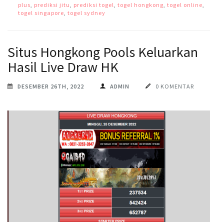
plus
,
prediksi jitu
,
prediksi togel
,
togel hongkong
,
togel online
,
togel singapore
,
togel sydney
Situs Hongkong Pools Keluarkan
Hasil Live Draw HK
DESEMBER 26TH, 2022
ADMIN
0 KOMENTAR