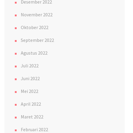
Desember 2022
November 2022
Oktober 2022
September 2022
Agustus 2022
Juli 2022
Juni 2022
Mei 2022
April 2022
Maret 2022
Februari 2022