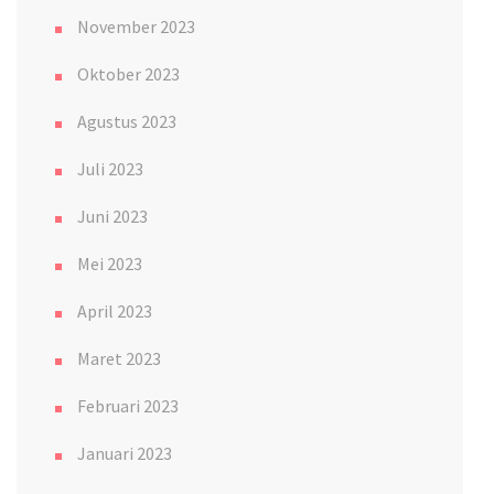
November 2023
Oktober 2023
Agustus 2023
Juli 2023
Juni 2023
Mei 2023
April 2023
Maret 2023
Februari 2023
Januari 2023