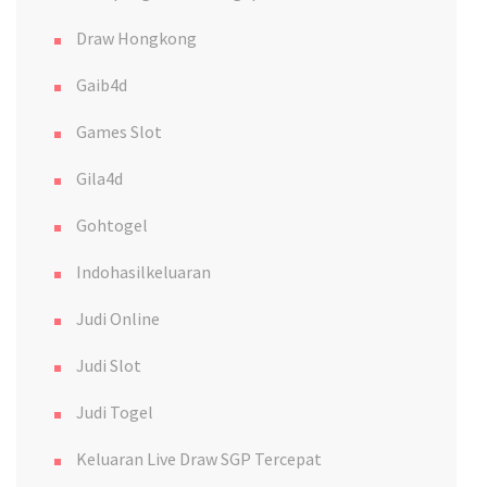
Draw Hongkong
Gaib4d
Games Slot
Gila4d
Gohtogel
Indohasilkeluaran
Judi Online
Judi Slot
Judi Togel
Keluaran Live Draw SGP Tercepat