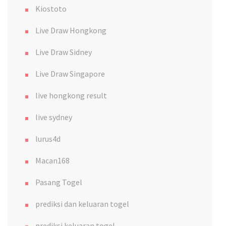
Kiostoto
Live Draw Hongkong
Live Draw Sidney
Live Draw Singapore
live hongkong result
live sydney
lurus4d
Macan168
Pasang Togel
prediksi dan keluaran togel
prediksi keluaran togel