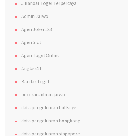
5 Bandar Togel Terpercaya
Admin Jarwo
Agen Joker123
Agen Slot
Agen Togel Online
Angker4d
Bandar Togel
bocoran admin jarwo
data pengeluaran bullseye
data pengeluaran hongkong
data pengeluaran singapore