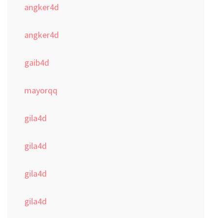
angker4d
angker4d
gaib4d
mayorqq
gila4d
gila4d
gila4d
gila4d