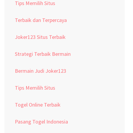
Tips Memilih Situs
Terbaik dan Terpercaya
Joker123 Situs Terbaik
Strategi Terbaik Bermain
Bermain Judi Joker123
Tips Memilih Situs
Togel Online Terbaik
Pasang Togel Indonesia