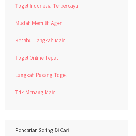
Togel Indonesia Terpercaya
Mudah Memilih Agen
Ketahui Langkah Main
Togel Online Tepat
Langkah Pasang Togel
Trik Menang Main
Pencarian Sering Di Cari