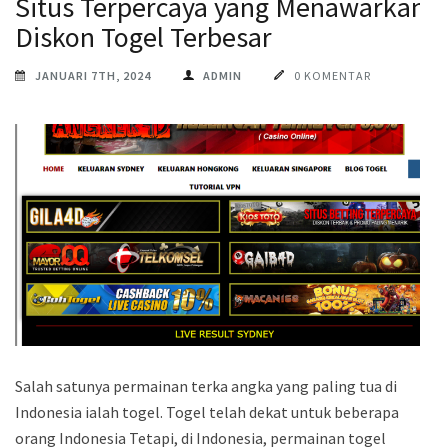
Situs Terpercaya yang Menawarkan
Diskon Togel Terbesar
JANUARI 7TH, 2024
ADMIN
0 KOMENTAR
Salah satunya permainan terka angka yang paling tua di
Indonesia ialah togel. Togel telah dekat untuk beberapa
orang Indonesia Tetapi, di Indonesia, permainan togel