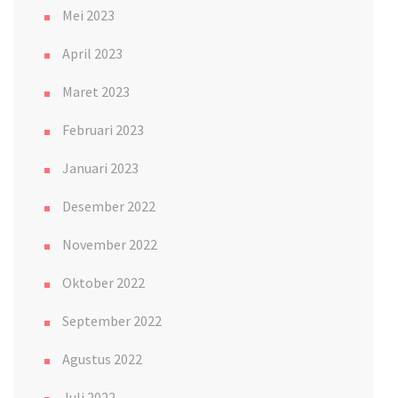
Mei 2023
April 2023
Maret 2023
Februari 2023
Januari 2023
Desember 2022
November 2022
Oktober 2022
September 2022
Agustus 2022
Juli 2022