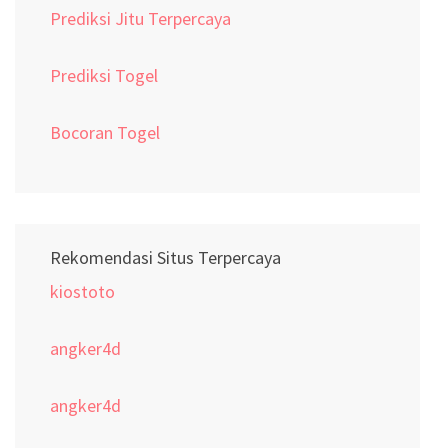
Prediksi Jitu Terpercaya
Prediksi Togel
Bocoran Togel
Rekomendasi Situs Terpercaya
kiostoto
angker4d
angker4d