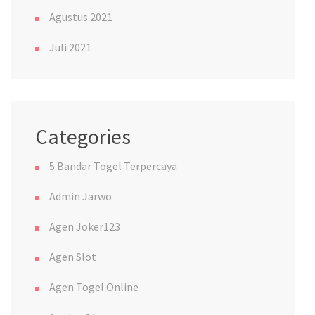
Agustus 2021
Juli 2021
Categories
5 Bandar Togel Terpercaya
Admin Jarwo
Agen Joker123
Agen Slot
Agen Togel Online