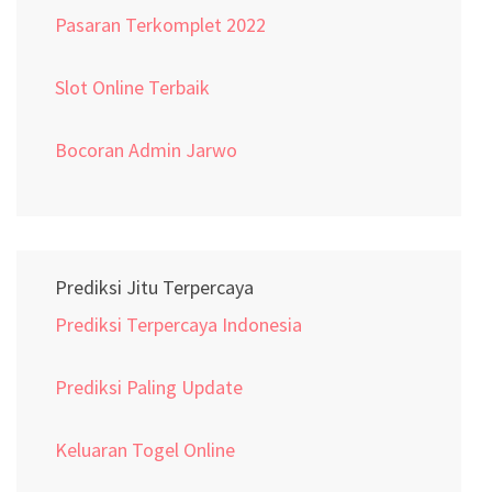
Pasaran Terkomplet 2022
Slot Online Terbaik
Bocoran Admin Jarwo
Prediksi Jitu Terpercaya
Prediksi Terpercaya Indonesia
Prediksi Paling Update
Keluaran Togel Online