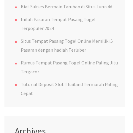
Kiat Sukses Bermain Taruhan di Situs Lurus4d
Inilah Pasaran Tempat Pasang Togel
Terpopuler 2024
Situs Tempat Pasang Togel Online Memiliki 5
Pasaran dengan hadiah Terluber
Rumus Tempat Pasang Togel Online Paling Jitu
Tergacor
Tutorial Deposit Slot Thailand Termurah Paling
Cepat
Archives