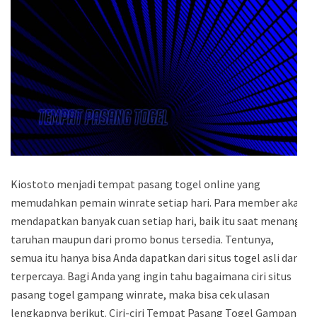
Kiostoto menjadi tempat pasang togel online yang
memudahkan pemain winrate setiap hari. Para member akan
mendapatkan banyak cuan setiap hari, baik itu saat menang
taruhan maupun dari promo bonus tersedia. Tentunya,
semua itu hanya bisa Anda dapatkan dari situs togel asli dan
terpercaya. Bagi Anda yang ingin tahu bagaimana ciri situs
pasang togel gampang winrate, maka bisa cek ulasan
lengkapnya berikut. Ciri-ciri Tempat Pasang Togel Gampang