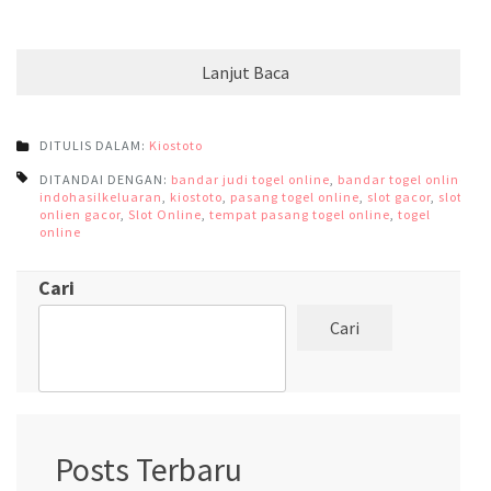
Lanjut Baca
DITULIS DALAM:
Kiostoto
DITANDAI DENGAN:
bandar judi togel online
,
bandar togel online
,
indohasilkeluaran
,
kiostoto
,
pasang togel online
,
slot gacor
,
slot
onlien gacor
,
Slot Online
,
tempat pasang togel online
,
togel
online
Cari
Cari
Posts Terbaru