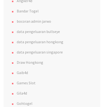
Angker4d
Bandar Togel
bocoran admin jarwo
data pengeluaran bullseye
data pengeluaran hongkong
data pengeluaran singapore
Draw Hongkong
Gaib4d
Games Slot
Gila4d
Gohtogel