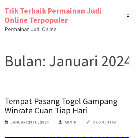
Lompat
Trik Terbaik Permainan Judi
ke
Online Terpopuler
konten
Permainan Judi Online
(Tekan
Enter)
Bulan:
Januari 2024
Tempat Pasang Togel Gampang
Winrate Cuan Tiap Hari
JANUARI 29TH, 2024
ADMIN
0 KOMENTAR