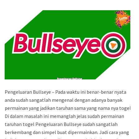
Pengeluaran Bullseye – Pada waktu ini benar-benar nyata
anda sudah sangatlah mengenal dengan adanya banyak
permainan yang jadikan taruhan sama yang nama nya togel.
Di dalam masalah ini memanglah jelas sudah permainan
taruhan togel Pengeluaran Bullseye sudah sangatlah
berkembang dan simpel buat dipermainkan. Jadi cara yang