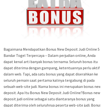
Bagaimana Mendapatkan Bonus New Deposit Judi Online 5
Bandar Togel Terpercaya – Dalam perjudian online, Anda
dapat kenal arti banyak bonus ternama. Seluruh bonus itu
dapat diterima dengan gampang, ketentuannya perlu aktif
dalam web. Tapi, ada satu bonus yang dapat diserahkan ke
seluruh pemain saat pertama kalinya tergabung di pada
sebuah web-site judi. Nama bonus ini merupakan bonus new
deposit. Apa Itu Bonus New Deposit Judi Online?Bonus new
deposit judi online sebagai satu diantaranya bonus yang
dapat diterima oleh seluruhnya peserta web-site judi. Bonus