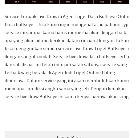
Service Terbaik Live Draw di Agen Togel Data Bullseye Online
Data bullseye – Jika kamu ingin mengenal atau pahami type
service ini sampai kamu harus memerhatikan dengan baik
apa yang akan admin berikan dalam rincian. Dengan itu kamu
bisa menggunkan semua service Live Draw Togel Bullseye ini
dengan sangat mudah. Service live draw data bullseye terbaik
dan sah disaat ini telah menjadi salah satunya service yang
terbaik yang berada di Agen Judi Togel Online Paling
dipercaya. Dalam service yang ini akan membolehkan kamu
mendapat prediksi angka sama yang jeli. Dengan kenakan
service live draw Bullseye ini kamu kenyataannya akan sangat
…
Lanjut Baca