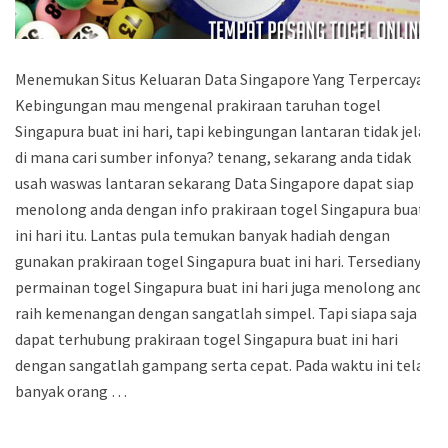
Menemukan Situs Keluaran Data Singapore Yang Terpercaya.
Kebingungan mau mengenal prakiraan taruhan togel
Singapura buat ini hari, tapi kebingungan lantaran tidak jelas
di mana cari sumber infonya? tenang, sekarang anda tidak
usah waswas lantaran sekarang Data Singapore dapat siap
menolong anda dengan info prakiraan togel Singapura buat
ini hari itu. Lantas pula temukan banyak hadiah dengan
gunakan prakiraan togel Singapura buat ini hari. Tersedianya
permainan togel Singapura buat ini hari juga menolong anda
raih kemenangan dengan sangatlah simpel. Tapi siapa saja
dapat terhubung prakiraan togel Singapura buat ini hari
dengan sangatlah gampang serta cepat. Pada waktu ini telah
banyak orang …