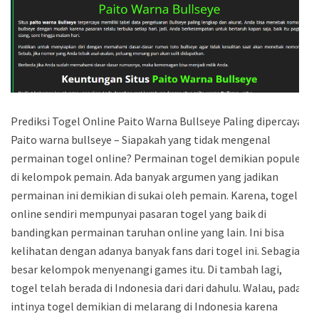
Prediksi Togel Online Paito Warna Bullseye Paling dipercaya
Paito warna bullseye – Siapakah yang tidak mengenal
permainan togel online? Permainan togel demikian populer
di kelompok pemain. Ada banyak argumen yang jadikan
permainan ini demikian di sukai oleh pemain. Karena, togel
online sendiri mempunyai pasaran togel yang baik di
bandingkan permainan taruhan online yang lain. Ini bisa
kelihatan dengan adanya banyak fans dari togel ini. Sebagian
besar kelompok menyenangi games itu. Di tambah lagi,
togel telah berada di Indonesia dari dari dahulu. Walau, pada
intinya togel demikian di melarang di Indonesia karena