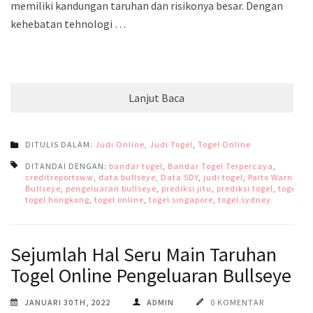
memiliki kandungan taruhan dan risikonya besar. Dengan
kehebatan tehnologi …
Lanjut Baca
DITULIS DALAM:
Judi Online
,
Judi Togel
,
Togel Online
DITANDAI DENGAN:
bandar togel
,
Bandar Togel Terpercaya
,
creditreportsww
,
data bullseye
,
Data SDY
,
judi togel
,
Paito Warna
Bullseye
,
pengeluaran bullseye
,
prediksi jitu
,
prediksi togel
,
togel
,
togel hongkong
,
togel online
,
togel singapore
,
togel sydney
Sejumlah Hal Seru Main Taruhan
Togel Online Pengeluaran Bullseye
JANUARI 30TH, 2022
ADMIN
0 KOMENTAR