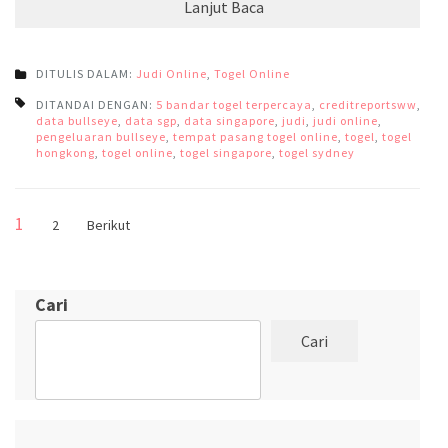
Lanjut Baca
DITULIS DALAM:
Judi Online
,
Togel Online
DITANDAI DENGAN:
5 bandar togel terpercaya
,
creditreportsww
,
data bullseye
,
data sgp
,
data singapore
,
judi
,
judi online
,
pengeluaran bullseye
,
tempat pasang togel online
,
togel
,
togel
hongkong
,
togel online
,
togel singapore
,
togel sydney
Paginasi
Laman
1
Laman
2
Berikut
pos
Cari
Cari