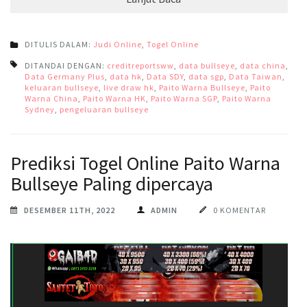
DITULIS DALAM:
Judi Online
,
Togel Online
DITANDAI DENGAN:
creditreportsww
,
data bullseye
,
data china
,
Data Germany Plus
,
data hk
,
Data SDY
,
data sgp
,
Data Taiwan
,
keluaran bullseye
,
live draw hk
,
Paito Warna Bullseye
,
Paito
Warna China
,
Paito Warna HK
,
Paito Warna SGP
,
Paito Warna
Sydney
,
pengeluaran bullseye
Prediksi Togel Online Paito Warna
Bullseye Paling dipercaya
DESEMBER 11TH, 2022
ADMIN
0 KOMENTAR