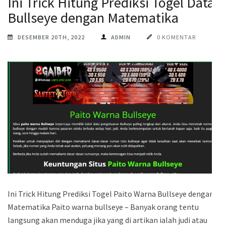
Ini Trick Hitung Prediksi Togel Data
Bullseye dengan Matematika
DESEMBER 20TH, 2022
ADMIN
0 KOMENTAR
Ini Trick Hitung Prediksi Togel Paito Warna Bullseye dengan
Matematika Paito warna bullseye – Banyak orang tentu
langsung akan menduga jika yang di artikan ialah judi atau