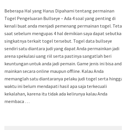
Beberapa Hal yang Harus Dipahami tentang permainan
Togel Pengeluaran Bullseye – Ada 4 soal yang penting di
kenali buat anda menjadi pemenang permainan togel. Tetapi
saat sebelum mengupas 4 hal demikian saya dapat sebutkan
singkatnya terkait togel tersebut. Togel data bullseye
sendiri satu diantara judi yang dapat Anda permainkan jadi
arena spekulasi uang riil serta pastinya sangatlah beri
keuntungan untuk anda jadi pemain. Game jenis ini bisa anda
mainkan secara online maupun offline. Kalau Anda
memanglah satu diantaranya pelaku judi togel serta hingga
waktu ini belum mendapati hasil apa saja terkecuali
kekalahan, karena itu tidak ada kelirunya kalau Anda
membaca …