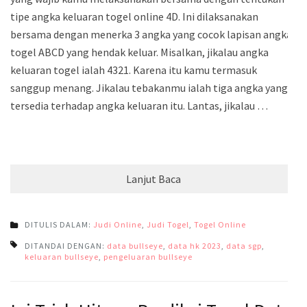
tipe angka keluaran togel online 4D. Ini dilaksanakan
bersama dengan menerka 3 angka yang cocok lapisan angka
togel ABCD yang hendak keluar. Misalkan, jikalau angka
keluaran togel ialah 4321. Karena itu kamu termasuk
sanggup menang. Jikalau tebakanmu ialah tiga angka yang
tersedia terhadap angka keluaran itu. Lantas, jikalau …
Lanjut Baca
DITULIS DALAM:
Judi Online
,
Judi Togel
,
Togel Online
DITANDAI DENGAN:
data bullseye
,
data hk 2023
,
data sgp
,
keluaran bullseye
,
pengeluaran bullseye