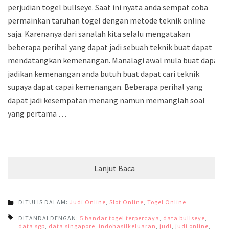
perjudian togel bullseye. Saat ini nyata anda sempat coba
permainkan taruhan togel dengan metode teknik online
saja. Karenanya dari sanalah kita selalu mengatakan
beberapa perihal yang dapat jadi sebuah teknik buat dapat
mendatangkan kemenangan. Manalagi awal mula buat dapat
jadikan kemenangan anda butuh buat dapat cari teknik
supaya dapat capai kemenangan. Beberapa perihal yang
dapat jadi kesempatan menang namun memanglah soal
yang pertama …
Lanjut Baca
DITULIS DALAM:
Judi Online
,
Slot Online
,
Togel Online
DITANDAI DENGAN:
5 bandar togel terpercaya
,
data bullseye
,
data sgp
,
data singapore
,
indohasilkeluaran
,
judi
,
judi online
,