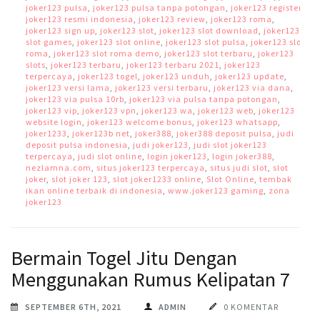
joker123 pulsa
,
joker123 pulsa tanpa potongan
,
joker123 register
,
joker123 resmi indonesia
,
joker123 review
,
joker123 roma
,
joker123 sign up
,
joker123 slot
,
joker123 slot download
,
joker123
slot games
,
joker123 slot online
,
joker123 slot pulsa
,
joker123 slot
roma
,
joker123 slot roma demo
,
joker123 slot terbaru
,
joker123
slots
,
joker123 terbaru
,
joker123 terbaru 2021
,
joker123
terpercaya
,
joker123 togel
,
joker123 unduh
,
joker123 update
,
joker123 versi lama
,
joker123 versi terbaru
,
joker123 via dana
,
joker123 via pulsa 10rb
,
joker123 via pulsa tanpa potongan
,
joker123 vip
,
joker123 vpn
,
joker123 wa
,
joker123 web
,
joker123
website login
,
joker123 welcome bonus
,
joker123 whatsapp
,
joker1233
,
joker123b net
,
joker388
,
joker388 deposit pulsa
,
judi
deposit pulsa indonesia
,
judi joker123
,
judi slot joker123
terpercaya
,
judi slot online
,
login joker123
,
login joker388
,
nezlamna.com
,
situs joker123 terpercaya
,
situs judi slot
,
slot
joker
,
slot joker 123
,
slot joker1233 online
,
Slot Online
,
tembak
ikan online terbaik di indonesia
,
www.joker123 gaming
,
zona
joker123
Bermain Togel Jitu Dengan
Menggunakan Rumus Kelipatan 7
SEPTEMBER 6TH, 2021
ADMIN
0 KOMENTAR