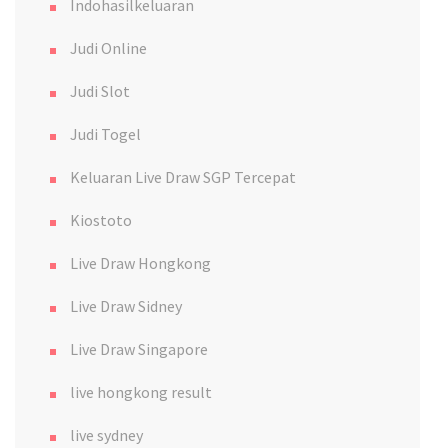
Indohasilkeluaran
Judi Online
Judi Slot
Judi Togel
Keluaran Live Draw SGP Tercepat
Kiostoto
Live Draw Hongkong
Live Draw Sidney
Live Draw Singapore
live hongkong result
live sydney