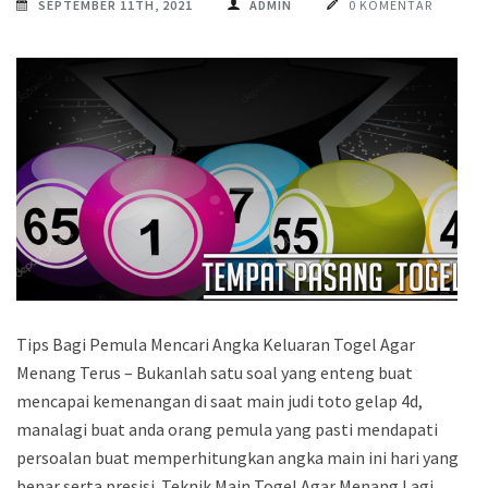
SEPTEMBER 11TH, 2021
ADMIN
0 KOMENTAR
Tips Bagi Pemula Mencari Angka Keluaran Togel Agar
Menang Terus – Bukanlah satu soal yang enteng buat
mencapai kemenangan di saat main judi toto gelap 4d,
manalagi buat anda orang pemula yang pasti mendapati
persoalan buat memperhitungkan angka main ini hari yang
benar serta presisi. Teknik Main Togel Agar Menang Lagi