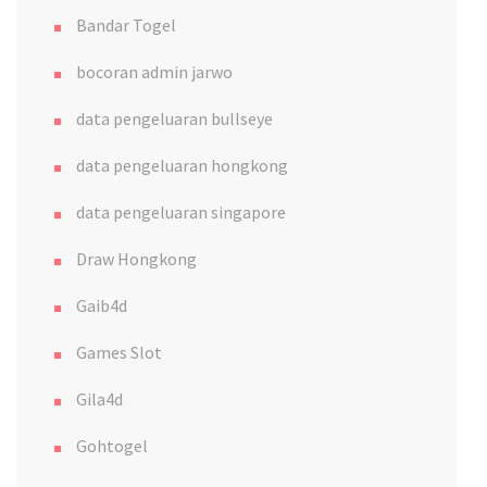
Bandar Togel
bocoran admin jarwo
data pengeluaran bullseye
data pengeluaran hongkong
data pengeluaran singapore
Draw Hongkong
Gaib4d
Games Slot
Gila4d
Gohtogel