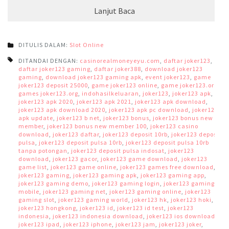
Lanjut Baca
DITULIS DALAM:
Slot Online
DITANDAI DENGAN:
casinorealmoneyeyu.com
,
daftar joker123
,
daftar joker123 gaming
,
daftar joker388
,
download joker123
gaming
,
download joker123 gaming apk
,
event joker123
,
game
joker123 deposit 25000
,
game joker123 online
,
game joker123.org
,
games joker123.org
,
indohasilkeluaran
,
joker123
,
joker123 apk
,
joker123 apk 2020
,
joker123 apk 2021
,
joker123 apk download
,
joker123 apk download 2020
,
joker123 apk pc download
,
joker123
apk update
,
joker123 b net
,
joker123 bonus
,
joker123 bonus new
member
,
joker123 bonus new member 100
,
joker123 casino
download
,
joker123 daftar
,
joker123 deposit 10rb
,
joker123 deposit
pulsa
,
joker123 deposit pulsa 10rb
,
joker123 deposit pulsa 10rb
tanpa potongan
,
joker123 deposit pulsa indosat
,
joker123
download
,
joker123 gacor
,
joker123 game download
,
joker123
game list
,
joker123 game online
,
joker123 games free download
,
joker123 gaming
,
joker123 gaming apk
,
joker123 gaming app
,
joker123 gaming demo
,
joker123 gaming login
,
joker123 gaming
mobile
,
joker123 gaming net
,
joker123 gaming online
,
joker123
gaming slot
,
joker123 gaming world
,
joker123 hk
,
joker123 hoki
,
joker123 hongkong
,
joker123 id
,
joker123 id test
,
joker123
indonesia
,
joker123 indonesia download
,
joker123 ios download
,
joker123 ipad
,
joker123 iphone
,
joker123 jam
,
joker123 joker
,