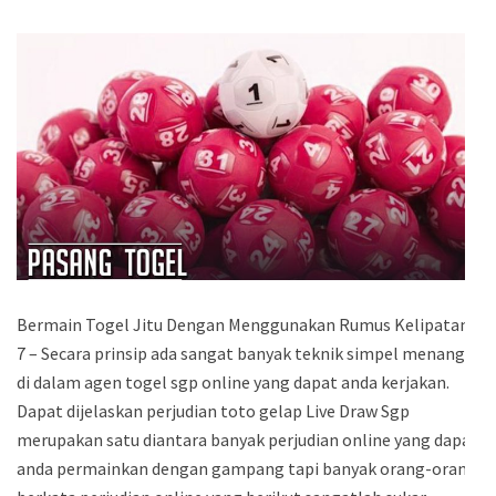
Bermain Togel Jitu Dengan Menggunakan Rumus Kelipatan
7 – Secara prinsip ada sangat banyak teknik simpel menang
di dalam agen togel sgp online yang dapat anda kerjakan.
Dapat dijelaskan perjudian toto gelap Live Draw Sgp
merupakan satu diantara banyak perjudian online yang dapat
anda permainkan dengan gampang tapi banyak orang-orang