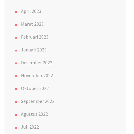
April 2023
Maret 2023
Februari 2023
Januari 2023
Desember 2022
November 2022
Oktober 2022
September 2022
Agustus 2022
Juli 2022