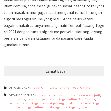
Buat Pemula, anda mesti gunakan siasat pasang togel yang
telah masak namun juga mesti mengenal rumus hitungan
algoritme togel online yang betul. Anda harus ketahui
bagaimanakah caranya menang main Tempat Pasang Togel
4d 2021 dengan rumus algoritme penyeleksian angka yang
berjalan. Lantaran kalaupun anda pasang togel tiada
gunakan rumus …
Lanjut Baca
DITULIS DALAM:
Judi Online
,
Slot Online
,
Togel Online
DITANDAI DENGAN:
creditreportsww
,
indohasilkeluaran
,
judi
,
judi online
,
pasang togel
,
pasang togel online
,
Slot Online
,
tempat pasang togel
,
tempat pasang togel online
,
togel
,
togel
hongkong
,
togel online
,
togel singapore
,
togel sydney