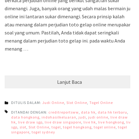
berkata perjudian online yang berikut sangatlah sukar
dimenangi. Juga, banyak orang yang udah malas bermain judi
online ini lantaran sukar dimenangi. Secara prinsip kalah
atau menang dalam perjudian toto gelap online merupakan
soal yang umum. Pastilah, Anda tidak dapat seringkali
menang dalam perjudian toto gelap ini. pada waktu Anda
menang …
Lanjut Baca
DITULIS DALAM:
Judi Online
,
Slot Online
,
Togel Online
DITANDAI DENGAN:
creditreportsww
,
data hk
,
data hk terbaru
,
data hongkong
,
indohasilkeluaran
,
judi
,
judi online
,
live draw
hk
,
live draw sgp
,
live draw singapore
,
live hk
,
live hongkong
,
live
sgp
,
slot
,
Slot Online
,
togel
,
togel hongkong
,
togel online
,
togel
singapore
,
togel sydney