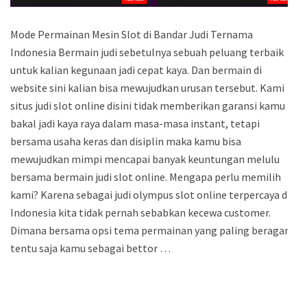
Mode Permainan Mesin Slot di Bandar Judi Ternama
Indonesia Bermain judi sebetulnya sebuah peluang terbaik
untuk kalian kegunaan jadi cepat kaya. Dan bermain di
website sini kalian bisa mewujudkan urusan tersebut. Kami
situs judi slot online disini tidak memberikan garansi kamu
bakal jadi kaya raya dalam masa-masa instant, tetapi
bersama usaha keras dan disiplin maka kamu bisa
mewujudkan mimpi mencapai banyak keuntungan melulu
bersama bermain judi slot online. Mengapa perlu memilih
kami? Karena sebagai judi olympus slot online terpercaya di
Indonesia kita tidak pernah sebabkan kecewa customer.
Dimana bersama opsi tema permainan yang paling beragam,
tentu saja kamu sebagai bettor …