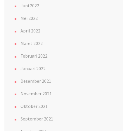
Juni 2022
Mei 2022
April 2022
Maret 2022
Februari 2022
Januari 2022
Desember 2021
November 2021
Oktober 2021
September 2021