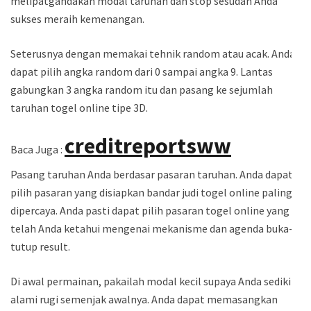
melipatgandakan modal taruhan dan stop sesudah Anda
sukses meraih kemenangan.
Seterusnya dengan memakai tehnik random atau acak. Anda
dapat pilih angka random dari 0 sampai angka 9. Lantas
gabungkan 3 angka random itu dan pasang ke sejumlah
taruhan togel online tipe 3D.
creditreportsww
Baca Juga :
Pasang taruhan Anda berdasar pasaran taruhan. Anda dapat
pilih pasaran yang disiapkan bandar judi togel online paling
dipercaya. Anda pasti dapat pilih pasaran togel online yang
telah Anda ketahui mengenai mekanisme dan agenda buka-
tutup result.
Di awal permainan, pakailah modal kecil supaya Anda sedikit
alami rugi semenjak awalnya. Anda dapat memasangkan