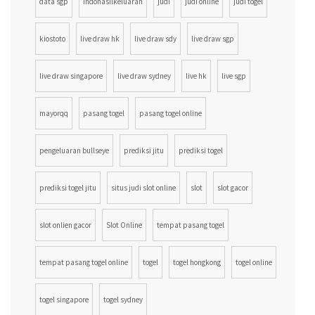
data sgp
indohasilkeluaran
judi
judi online
judi togel
kiostoto
live draw hk
live draw sdy
live draw sgp
live draw singapore
live draw sydney
live hk
live sgp
mayorqq
pasang togel
pasang togel online
pengeluaran bullseye
prediksi jitu
prediksi togel
prediksi togel jitu
situs judi slot online
slot
slot gacor
slot onlien gacor
Slot Online
tempat pasang togel
tempat pasang togel online
togel
togel hongkong
togel online
togel singapore
togel sydney