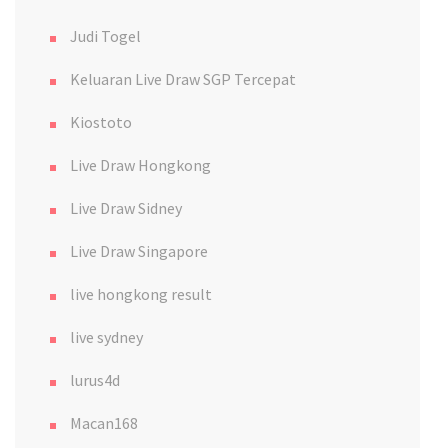
Judi Togel
Keluaran Live Draw SGP Tercepat
Kiostoto
Live Draw Hongkong
Live Draw Sidney
Live Draw Singapore
live hongkong result
live sydney
lurus4d
Macan168