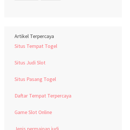
Artikel Terpercaya
Situs Tempat Togel
Situs Judi Slot
Situs Pasang Togel
Daftar Tempat Terpercaya
Game Slot Online
Jenis permainan judi