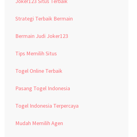
Joker123 Situs Terbaik
Strategi Terbaik Bermain
Bermain Judi Joker123
Tips Memilih Situs
Togel Online Terbaik
Pasang Togel Indonesia
Togel Indonesia Terpercaya
Mudah Memilih Agen