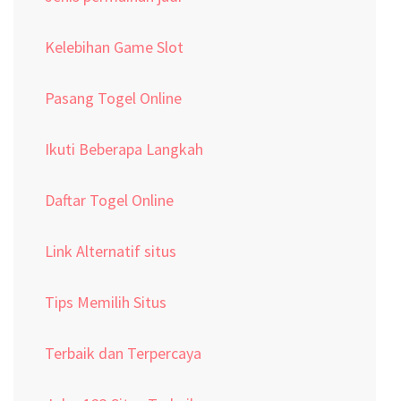
Kelebihan Game Slot
Pasang Togel Online
Ikuti Beberapa Langkah
Daftar Togel Online
Link Alternatif situs
Tips Memilih Situs
Terbaik dan Terpercaya