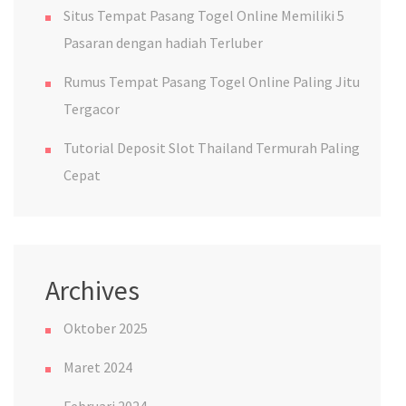
Situs Tempat Pasang Togel Online Memiliki 5
Pasaran dengan hadiah Terluber
Rumus Tempat Pasang Togel Online Paling Jitu
Tergacor
Tutorial Deposit Slot Thailand Termurah Paling
Cepat
Archives
Oktober 2025
Maret 2024