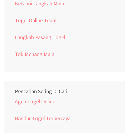
Ketahui Langkah Main
Togel Online Tepat
Langkah Pasang Togel
Trik Menang Main
Pencarian Sering Di Cari
Agen Togel Online
Bandar Togel Terpercaya