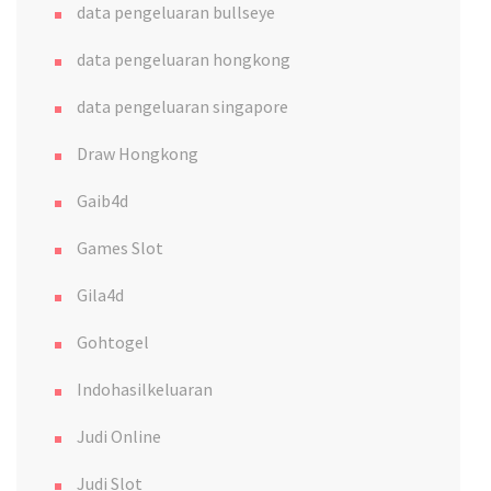
data pengeluaran bullseye
data pengeluaran hongkong
data pengeluaran singapore
Draw Hongkong
Gaib4d
Games Slot
Gila4d
Gohtogel
Indohasilkeluaran
Judi Online
Judi Slot