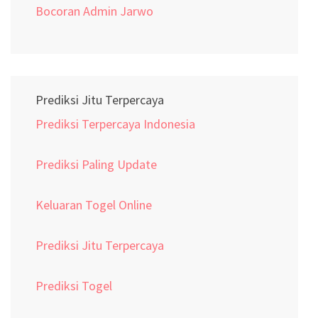
Bocoran Admin Jarwo
Prediksi Jitu Terpercaya
Prediksi Terpercaya Indonesia
Prediksi Paling Update
Keluaran Togel Online
Prediksi Jitu Terpercaya
Prediksi Togel