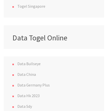
Togel Singapore
Data Togel Online
Data Bullseye
Data China
Data Germany Plus
Data Hk 2023
Data Sdy