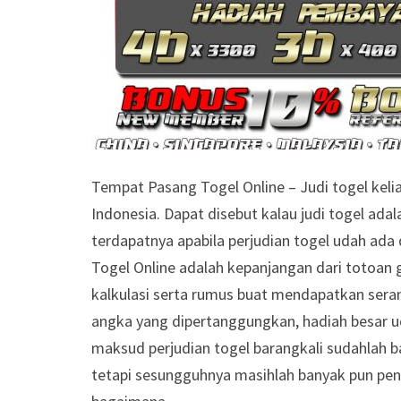
Tempat Pasang Togel Online – Judi togel keli
Indonesia. Dapat disebut kalau judi togel adal
terdapatnya apabila perjudian togel udah ada
Togel Online adalah kepanjangan dari totoan 
kalkulasi serta rumus buat mendapatkan sera
angka yang dipertanggungkan, hadiah besar u
maksud perjudian togel barangkali sudahlah 
tetapi sesungguhnya masihlah banyak pun p