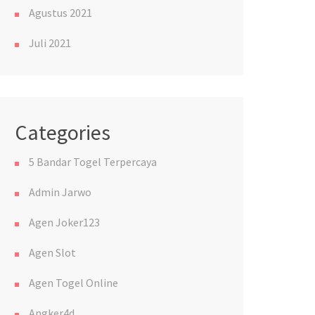
Agustus 2021
Juli 2021
Categories
5 Bandar Togel Terpercaya
Admin Jarwo
Agen Joker123
Agen Slot
Agen Togel Online
Angker4d