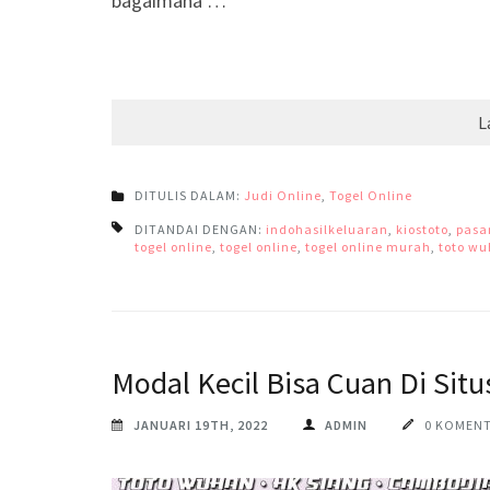
bagaimana …
L
DITULIS DALAM:
Judi Online
,
Togel Online
DITANDAI DENGAN:
indohasilkeluaran
,
kiostoto
,
pasa
togel online
,
togel online
,
togel online murah
,
toto w
Modal Kecil Bisa Cuan Di Situ
JANUARI 19TH, 2022
ADMIN
0 KOMEN