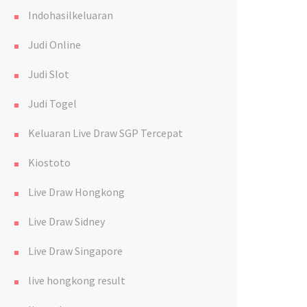
Indohasilkeluaran
Judi Online
Judi Slot
Judi Togel
Keluaran Live Draw SGP Tercepat
Kiostoto
Live Draw Hongkong
Live Draw Sidney
Live Draw Singapore
live hongkong result