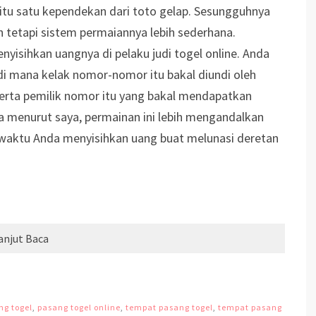
itu satu kependekan dari toto gelap. Sesungguhnya
an tetapi sistem permaiannya lebih sederhana.
enyisihkan uangnya di pelaku judi togel online. Anda
di mana kelak nomor-nomor itu bakal diundi oleh
eserta pemilik nomor itu yang bakal mendapatkan
 menurut saya, permainan ini lebih mengandalkan
, waktu Anda menyisihkan uang buat melunasi deretan
anjut Baca
ng togel
,
pasang togel online
,
tempat pasang togel
,
tempat pasang