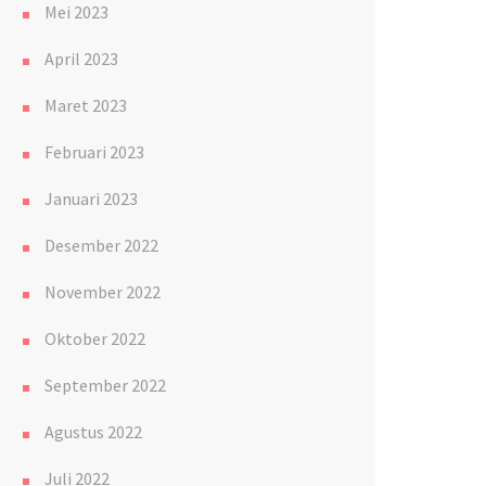
Mei 2023
April 2023
Maret 2023
Februari 2023
Januari 2023
Desember 2022
November 2022
Oktober 2022
September 2022
Agustus 2022
Juli 2022