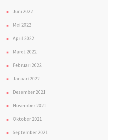
Juni 2022
Mei 2022
April 2022
Maret 2022
Februari 2022
Januari 2022
Desember 2021
November 2021
Oktober 2021
September 2021