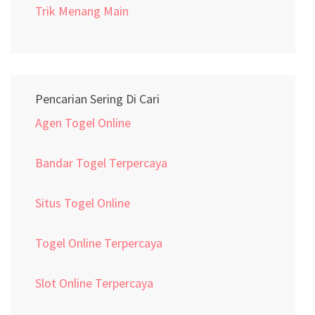
Trik Menang Main
Pencarian Sering Di Cari
Agen Togel Online
Bandar Togel Terpercaya
Situs Togel Online
Togel Online Terpercaya
Slot Online Terpercaya