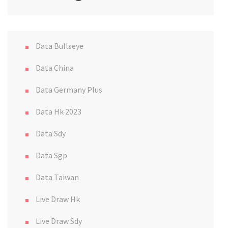
Data Bullseye
Data China
Data Germany Plus
Data Hk 2023
Data Sdy
Data Sgp
Data Taiwan
Live Draw Hk
Live Draw Sdy