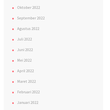
Oktober 2022
September 2022
Agustus 2022
Juli 2022
Juni 2022
Mei 2022
April 2022
Maret 2022
Februari 2022
Januari 2022