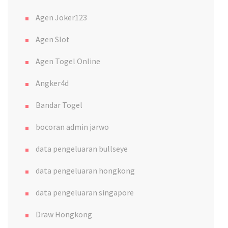
Agen Joker123
Agen Slot
Agen Togel Online
Angker4d
Bandar Togel
bocoran admin jarwo
data pengeluaran bullseye
data pengeluaran hongkong
data pengeluaran singapore
Draw Hongkong