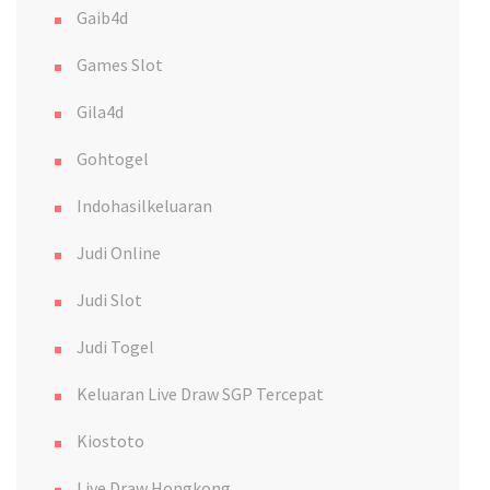
Gaib4d
Games Slot
Gila4d
Gohtogel
Indohasilkeluaran
Judi Online
Judi Slot
Judi Togel
Keluaran Live Draw SGP Tercepat
Kiostoto
Live Draw Hongkong