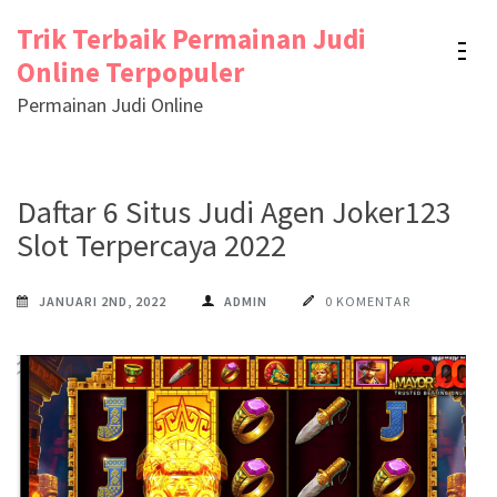
Lompat
Trik Terbaik Permainan Judi
ke
Online Terpopuler
konten
Permainan Judi Online
(Tekan
Enter)
Daftar 6 Situs Judi Agen Joker123
Slot Terpercaya 2022
JANUARI 2ND, 2022
ADMIN
0 KOMENTAR