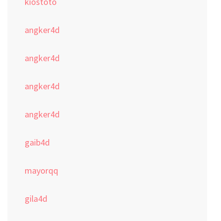
kiostoto
angker4d
angker4d
angker4d
angker4d
gaib4d
mayorqq
gila4d