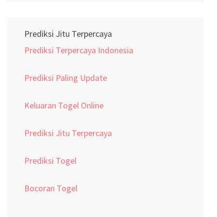
Prediksi Jitu Terpercaya
Prediksi Terpercaya Indonesia
Prediksi Paling Update
Keluaran Togel Online
Prediksi Jitu Terpercaya
Prediksi Togel
Bocoran Togel