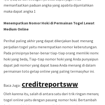
memanfaatkan paduan angka yang apabila dijumlahkan
maka dapat angka 1
Menempatkan Nomor Hoki di Permainan Togel Lewat
Medium Online
Perihal paling akhir yang dapat dikerjakan buat menang
perjudian togel yaitu menempatkan nomor keberutungan.
Pada prinsipnya benar-benar tiap-tiap orang memliki nomor
hoki yang beda, Tiap-tiap nomor hoki yang Anda punyaipun
dapat jadi nomor yang dapat bawa Anda menang di dalam
permainan toto gelap online yang paling termasyhur ini.
creditreportsww
Baca Juga :
Oleh karena itu, salah di antara satu dari trik ringan menang
togel online yaitu dengan pasang nomor hoki. Bertambah