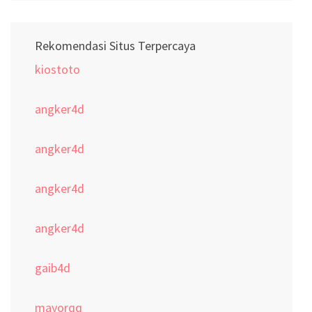
Rekomendasi Situs Terpercaya
kiostoto
angker4d
angker4d
angker4d
angker4d
gaib4d
mayorqq