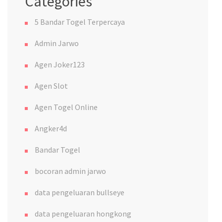
Categories
5 Bandar Togel Terpercaya
Admin Jarwo
Agen Joker123
Agen Slot
Agen Togel Online
Angker4d
Bandar Togel
bocoran admin jarwo
data pengeluaran bullseye
data pengeluaran hongkong