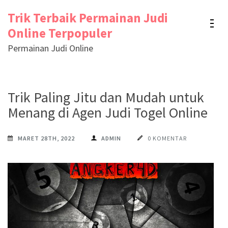
Lompat
Trik Terbaik Permainan Judi
ke
Online Terpopuler
konten
Permainan Judi Online
(Tekan
Enter)
Trik Paling Jitu dan Mudah untuk
Menang di Agen Judi Togel Online
MARET 28TH, 2022
ADMIN
0 KOMENTAR