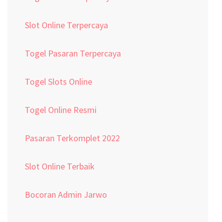
Slot Online Terpercaya
Togel Pasaran Terpercaya
Togel Slots Online
Togel Online Resmi
Pasaran Terkomplet 2022
Slot Online Terbaik
Bocoran Admin Jarwo