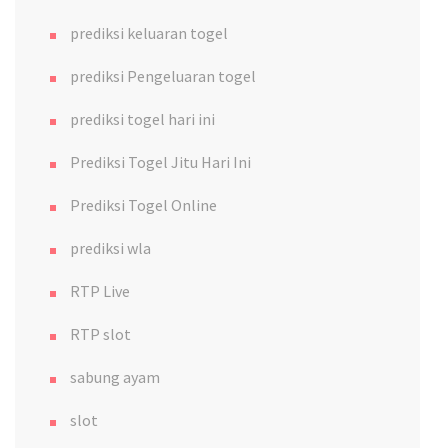
prediksi keluaran togel
prediksi Pengeluaran togel
prediksi togel hari ini
Prediksi Togel Jitu Hari Ini
Prediksi Togel Online
prediksi wla
RTP Live
RTP slot
sabung ayam
slot