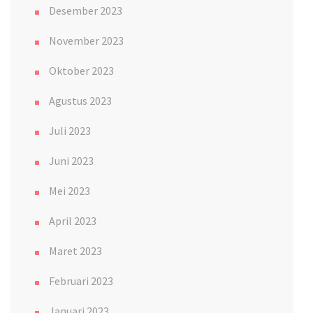
Desember 2023
November 2023
Oktober 2023
Agustus 2023
Juli 2023
Juni 2023
Mei 2023
April 2023
Maret 2023
Februari 2023
Januari 2023