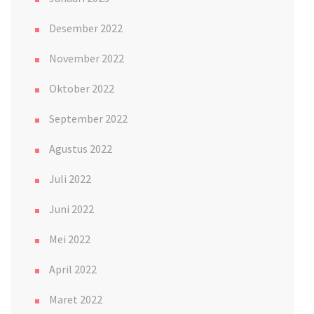
Desember 2022
November 2022
Oktober 2022
September 2022
Agustus 2022
Juli 2022
Juni 2022
Mei 2022
April 2022
Maret 2022