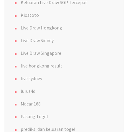
Keluaran Live Draw SGP Tercepat
Kiostoto
Live Draw Hongkong
Live Draw Sidney
Live Draw Singapore
live hongkong result
live sydney
lurus4d
Macan168
Pasang Togel
prediksi dan keluaran togel