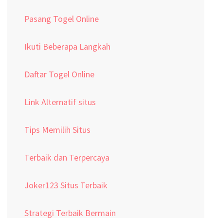
Pasang Togel Online
Ikuti Beberapa Langkah
Daftar Togel Online
Link Alternatif situs
Tips Memilih Situs
Terbaik dan Terpercaya
Joker123 Situs Terbaik
Strategi Terbaik Bermain