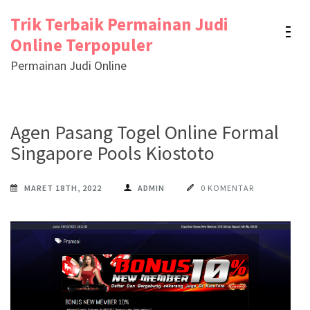
Lompat
Trik Terbaik Permainan Judi
ke
Online Terpopuler
konten
Permainan Judi Online
(Tekan
Enter)
Agen Pasang Togel Online Formal
Singapore Pools Kiostoto
MARET 18TH, 2022
ADMIN
0 KOMENTAR