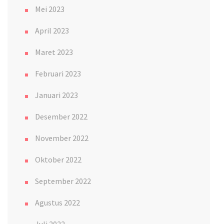
Mei 2023
April 2023
Maret 2023
Februari 2023
Januari 2023
Desember 2022
November 2022
Oktober 2022
September 2022
Agustus 2022