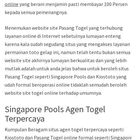
online
yang berani menjamin pasti membayar 100 Persen
kepada semua pemenangnya.
Menemukan website site Pasang Togel yang terhubung
layanan online di Internet sebetulnya lumayan enteng
karena kala sudah segudang situs yang mengakses layanan
permainan toto gelap ini, namun telah tentu bukan semua
website site akhirnya lumayan berkualitas dan yang lebih
mutlak adalah untuk anda jelas bahwa untuk beroleh situs
Pasang Togel seperti Singapore Pools dan Kiostoto yang
udah formal beroperasi online tidaklah semudah beroleh
website site togel online terhadap umumnya.
Singapore Pools Agen Togel
Terpercaya
Kumpulan Beragam situs agen togel terpercaya seperti
Kiostoto dan Pasang Togel online formal seperti Singapore