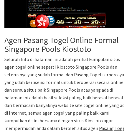
Agen Pasang Togel Online Formal
Singapore Pools Kiostoto
Seluruh Info di halaman ini adalah perihal kumpulan situs
agen togel online seperti Kiostoto Singapore Pools dan
seterusnya yang sudah formal dan Pasang Togel terpercaya
yang udah berlisensi formal untuk beroperasi secara online
dan semua situs baik Singapore Pools atau yang ada di
halaman ini adalah hasil seleksi paling baik berasal berasal
dari bermacam banyaknya website site togel online yang ada
di Internet, semua agen togel yang paling baik kami
kumpulkan disini bersama dengan situs Kiostoto agar
mempermudah anda dalam beroleh situs agen
Pasang Togel