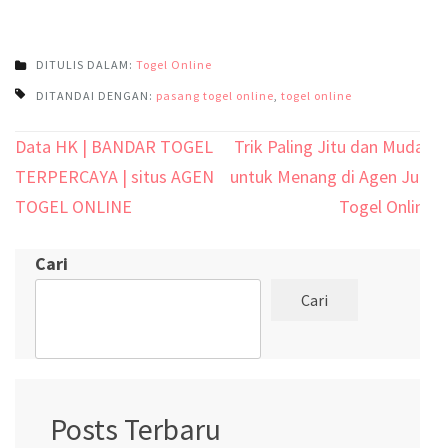
DITULIS DALAM:
Togel Online
DITANDAI DENGAN:
pasang togel online
,
togel online
Navigasi
Data HK | BANDAR TOGEL
Trik Paling Jitu dan Mudah
pos
TERPERCAYA | situs AGEN
untuk Menang di Agen Judi
TOGEL ONLINE
Togel Online
Cari
Cari
Posts Terbaru