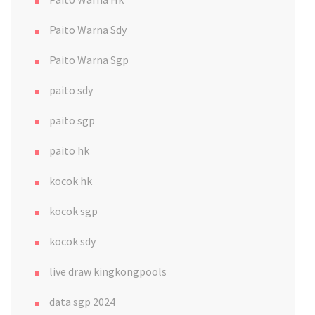
Paito Warna Sdy
Paito Warna Sgp
paito sdy
paito sgp
paito hk
kocok hk
kocok sgp
kocok sdy
live draw kingkongpools
data sgp 2024