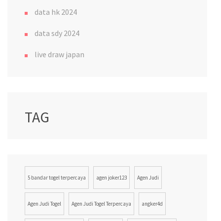
data hk 2024
data sdy 2024
live draw japan
TAG
5 bandar togel terpercaya
agen joker123
Agen Judi
Agen Judi Togel
Agen Judi Togel Terpercaya
angker4d