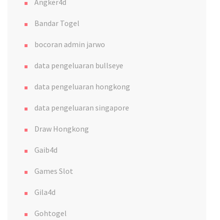
Angker4d
Bandar Togel
bocoran admin jarwo
data pengeluaran bullseye
data pengeluaran hongkong
data pengeluaran singapore
Draw Hongkong
Gaib4d
Games Slot
Gila4d
Gohtogel