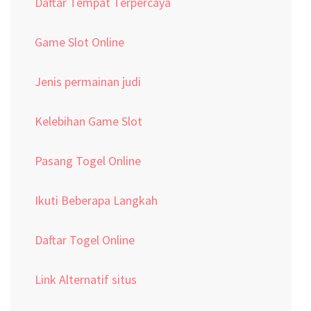
Daftar Tempat Terpercaya
Game Slot Online
Jenis permainan judi
Kelebihan Game Slot
Pasang Togel Online
Ikuti Beberapa Langkah
Daftar Togel Online
Link Alternatif situs