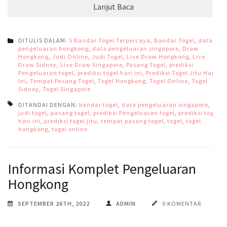
Lanjut Baca
DITULIS DALAM:
5 Bandar Togel Terpercaya
,
Bandar Togel
,
data
pengeluaran hongkong
,
data pengeluaran singapore
,
Draw
Hongkong
,
Judi Online
,
Judi Togel
,
Live Draw Hongkong
,
Live
Draw Sidney
,
Live Draw Singapore
,
Pasang Togel
,
prediksi
Pengeluaran togel
,
prediksi togel hari ini
,
Prediksi Togel Jitu Hari
Ini
,
Tempat Pasang Togel
,
Togel Hongkong
,
Togel Online
,
Togel
Sidney
,
Togel Singapore
DITANDAI DENGAN:
bandar togel
,
data pengeluaran singapore
,
judi togel
,
pasang togel
,
prediksi Pengeluaran togel
,
prediksi togel
hari ini
,
prediksi togel jitu
,
tempat pasang togel
,
togel
,
togel
hongkong
,
togel online
Informasi Komplet Pengeluaran
Hongkong
SEPTEMBER 26TH, 2022
ADMIN
0 KOMENTAR