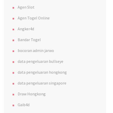
Agen Slot
Agen Togel Online
Angker4d
Bandar Togel
bocoran admin jarwo
data pengeluaran bullseye
data pengeluaran hongkong
data pengeluaran singapore
Draw Hongkong
Gaib4d