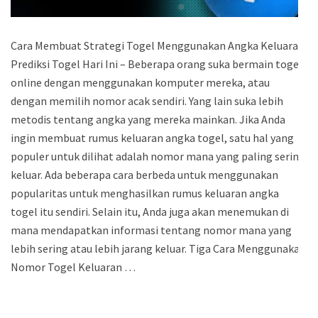
Cara Membuat Strategi Togel Menggunakan Angka Keluaran
Prediksi Togel Hari Ini – Beberapa orang suka bermain togel
online dengan menggunakan komputer mereka, atau
dengan memilih nomor acak sendiri. Yang lain suka lebih
metodis tentang angka yang mereka mainkan. Jika Anda
ingin membuat rumus keluaran angka togel, satu hal yang
populer untuk dilihat adalah nomor mana yang paling sering
keluar. Ada beberapa cara berbeda untuk menggunakan
popularitas untuk menghasilkan rumus keluaran angka
togel itu sendiri. Selain itu, Anda juga akan menemukan di
mana mendapatkan informasi tentang nomor mana yang
lebih sering atau lebih jarang keluar. Tiga Cara Menggunakan
Nomor Togel Keluaran …