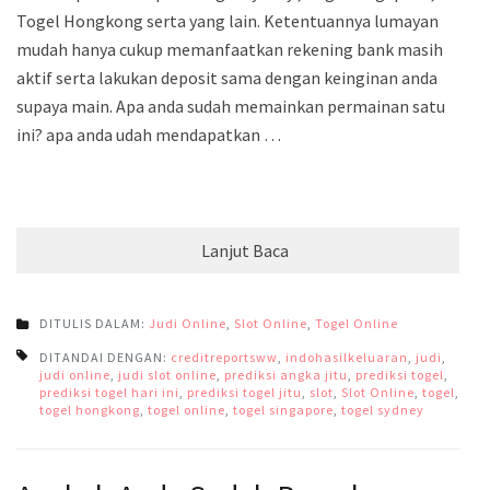
Togel Hongkong serta yang lain. Ketentuannya lumayan
mudah hanya cukup memanfaatkan rekening bank masih
aktif serta lakukan deposit sama dengan keinginan anda
supaya main. Apa anda sudah memainkan permainan satu
ini? apa anda udah mendapatkan …
Lanjut Baca
DITULIS DALAM:
Judi Online
,
Slot Online
,
Togel Online
DITANDAI DENGAN:
creditreportsww
,
indohasilkeluaran
,
judi
,
judi online
,
judi slot online
,
prediksi angka jitu
,
prediksi togel
,
prediksi togel hari ini
,
prediksi togel jitu
,
slot
,
Slot Online
,
togel
,
togel hongkong
,
togel online
,
togel singapore
,
togel sydney