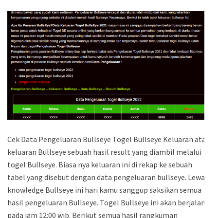
Cek Data Pengeluaran Bullseye Togel Bullseye Keluaran atau
keluaran Bullseye sebuah hasil result yang diambil melalui
togel Bullseye. Biasa nya keluaran ini di rekap ke sebuah
tabel yang disebut dengan data pengeluaran bullseye. Lewat
knowledge Bullseye ini hari kamu sanggup saksikan semua
hasil pengeluaran Bullseye. Togel Bullseye ini akan berjalan
pada jam 12:00 wib. Berikut semua hasil rangkuman