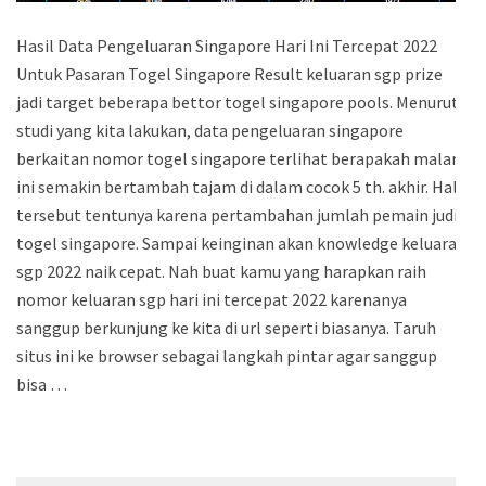
Hasil Data Pengeluaran Singapore Hari Ini Tercepat 2022
Untuk Pasaran Togel Singapore Result keluaran sgp prize
jadi target beberapa bettor togel singapore pools. Menurut
studi yang kita lakukan, data pengeluaran singapore
berkaitan nomor togel singapore terlihat berapakah malam
ini semakin bertambah tajam di dalam cocok 5 th. akhir. Hal
tersebut tentunya karena pertambahan jumlah pemain judi
togel singapore. Sampai keinginan akan knowledge keluaran
sgp 2022 naik cepat. Nah buat kamu yang harapkan raih
nomor keluaran sgp hari ini tercepat 2022 karenanya
sanggup berkunjung ke kita di url seperti biasanya. Taruh
situs ini ke browser sebagai langkah pintar agar sanggup
bisa …