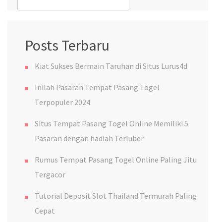
Posts Terbaru
Kiat Sukses Bermain Taruhan di Situs Lurus4d
Inilah Pasaran Tempat Pasang Togel
Terpopuler 2024
Situs Tempat Pasang Togel Online Memiliki 5
Pasaran dengan hadiah Terluber
Rumus Tempat Pasang Togel Online Paling Jitu
Tergacor
Tutorial Deposit Slot Thailand Termurah Paling
Cepat