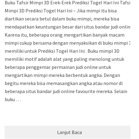
Buku Tafsir Mimpi 3D Erek-Erek Prediksi Togel Hari Ini Tafsir
Mimpi 3D Prediksi Togel Hari Ini – Jika mimpi itu bisa
diartikan secara betul dalam buku mimpi, mereka bisa
mendapatkan keuntungan besar dari situs bandar judi online.
Karena itu, beberapa orang mengartikan banyak macam
mimpi cukup bersama dengan menyaksikan di buku mimpi 3d
memiliki untuk Prediksi Togel Hari Ini . Buku mimpi 3D
memiliki motif adalah alat yang paling menolong untuk
beberapa penggemar permainan judi online untuk
mengartikan mimpi mereka berbentuk angka. Dengan
begitu mereka bisa memasangkan angka atau nomor di
beberapa situs bandar judi online favourite mereka. Selain
buku …
Lanjut Baca