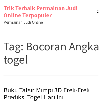
Lompat
Trik Terbaik Permainan Judi
ke
Online Terpopuler
konten
Permainan Judi Online
(Tekan
Enter)
Tag:
Bocoran Angka
togel
Buku Tafsir Mimpi 3D Erek-Erek
Prediksi Togel Hari Ini