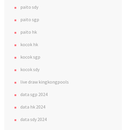
paito sdy
paito sgp
paito hk
kocok hk
kocok sgp
kocok sdy
live draw kingkongpools
data sgp 2024
data hk 2024
data sdy 2024