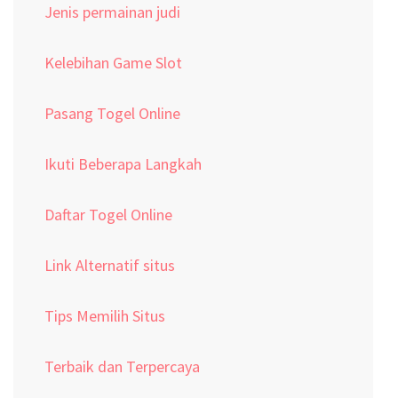
Jenis permainan judi
Kelebihan Game Slot
Pasang Togel Online
Ikuti Beberapa Langkah
Daftar Togel Online
Link Alternatif situs
Tips Memilih Situs
Terbaik dan Terpercaya