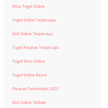
Situs Togel Online
Togel Online Terpercaya
Slot Online Terpercaya
Togel Pasaran Terpercaya
Togel Slots Online
Togel Online Resmi
Pasaran Terkomplet 2022
Slot Online Terbaik