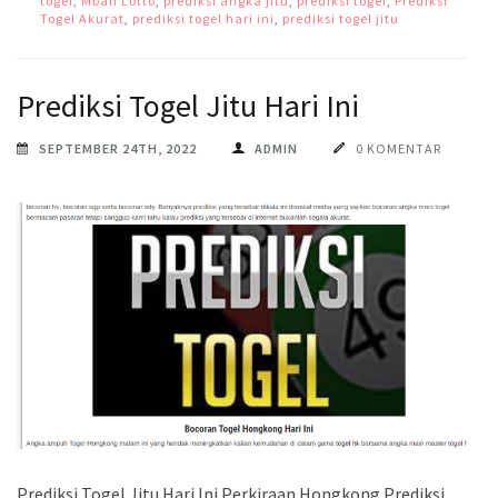
togel
,
Mbah Lotto
,
prediksi angka jitu
,
prediksi togel
,
Prediksi
Togel Akurat
,
prediksi togel hari ini
,
prediksi togel jitu
Prediksi Togel Jitu Hari Ini
SEPTEMBER 24TH, 2022
ADMIN
0 KOMENTAR
Prediksi Togel Jitu Hari Ini Perkiraan Hongkong Prediksi