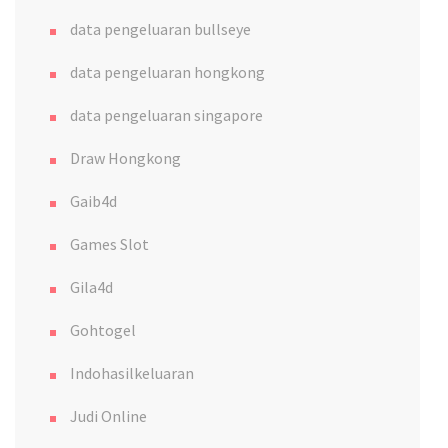
data pengeluaran bullseye
data pengeluaran hongkong
data pengeluaran singapore
Draw Hongkong
Gaib4d
Games Slot
Gila4d
Gohtogel
Indohasilkeluaran
Judi Online