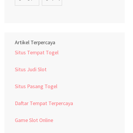
Artikel Terpercaya
Situs Tempat Togel
Situs Judi Slot
Situs Pasang Togel
Daftar Tempat Terpercaya
Game Slot Online