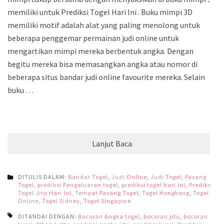
memiliki untuk Prediksi Togel Hari Ini . Buku mimpi 3D
memiliki motif adalah alat yang paling menolong untuk
beberapa penggemar permainan judi online untuk
mengartikan mimpi mereka berbentuk angka. Dengan
begitu mereka bisa memasangkan angka atau nomor di
beberapa situs bandar judi online favourite mereka. Selain
buku …
Lanjut Baca
DITULIS DALAM:
Bandar Togel
,
Judi Online
,
Judi Togel
,
Pasang
Togel
,
prediksi Pengeluaran togel
,
prediksi togel hari ini
,
Prediksi
Togel Jitu Hari Ini
,
Tempat Pasang Togel
,
Togel Hongkong
,
Togel
Online
,
Togel Sidney
,
Togel Singapore
DITANDAI DENGAN:
Bocoran Angka togel
,
bocoran jitu
,
bocoran