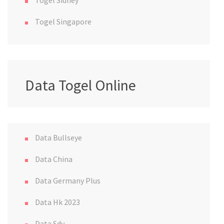
Togel Sidney
Togel Singapore
Data Togel Online
Data Bullseye
Data China
Data Germany Plus
Data Hk 2023
Data Sdy