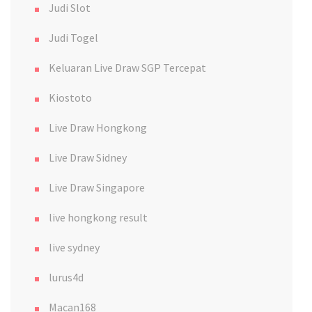
Judi Slot
Judi Togel
Keluaran Live Draw SGP Tercepat
Kiostoto
Live Draw Hongkong
Live Draw Sidney
Live Draw Singapore
live hongkong result
live sydney
lurus4d
Macan168