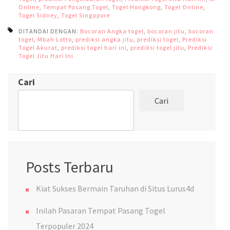
Online
,
Tempat Pasang Togel
,
Togel Hongkong
,
Togel Online
,
Togel Sidney
,
Togel Singapore
DITANDAI DENGAN:
Bocoran Angka togel
,
bocoran jitu
,
bocoran
togel
,
Mbah Lotto
,
prediksi angka jitu
,
prediksi togel
,
Prediksi
Togel Akurat
,
prediksi togel hari ini
,
prediksi togel jitu
,
Prediksi
Togel Jitu Hari Ini
Cari
Cari
Posts Terbaru
Kiat Sukses Bermain Taruhan di Situs Lurus4d
Inilah Pasaran Tempat Pasang Togel
Terpopuler 2024