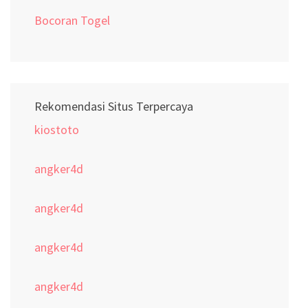
Bocoran Togel
Rekomendasi Situs Terpercaya
kiostoto
angker4d
angker4d
angker4d
angker4d