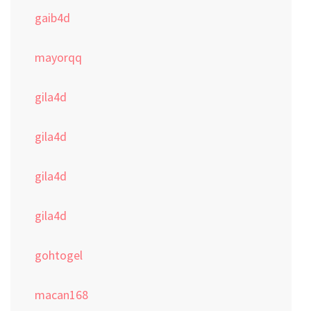
gaib4d
mayorqq
gila4d
gila4d
gila4d
gila4d
gohtogel
macan168