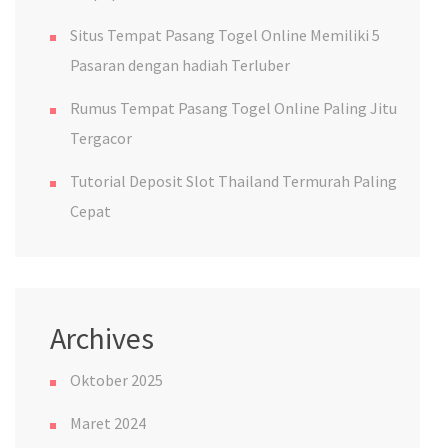
Situs Tempat Pasang Togel Online Memiliki 5
Pasaran dengan hadiah Terluber
Rumus Tempat Pasang Togel Online Paling Jitu
Tergacor
Tutorial Deposit Slot Thailand Termurah Paling
Cepat
Archives
Oktober 2025
Maret 2024