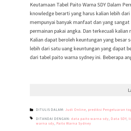
Keutamaan Tabel Paito Warna SDY Dalam Perma
knowledge berarti yang harus kalian lebih dari 
mempunyai banyak manfaat dan yang sangat me
permainan pakai angka. Dan terkecuali kalian 
Kalian dapat beroleh keuntungan yang besar se
lebih dari satu uang keuntungan yang dapat b
dari tabel paito warna sydney ini. Beberapa a
L
DITULIS DALAM:
Judi Online
,
prediksi Pengeluaran to
DITANDAI DENGAN:
data paito warna sdy
,
Data SDY
,
l
warna sdy
,
Paito Warna Sydney