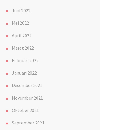
Juni 2022
Mei 2022
April 2022
Maret 2022
Februari 2022
Januari 2022
Desember 2021
November 2021
Oktober 2021
September 2021