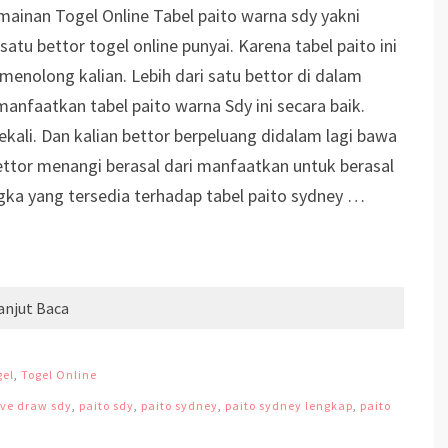
inan Togel Online Tabel paito warna sdy yakni
satu bettor togel online punyai. Karena tabel paito ini
nolong kalian. Lebih dari satu bettor di dalam
manfaatkan tabel paito warna Sdy ini secara baik.
kali. Dan kalian bettor berpeluang didalam lagi bawa
ettor menangi berasal dari manfaatkan untuk berasal
ngka yang tersedia terhadap tabel paito sydney …
anjut Baca
gel
,
Togel Online
ive draw sdy
,
paito sdy
,
paito sydney
,
paito sydney lengkap
,
paito