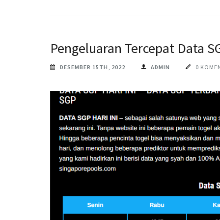
Pengeluaran Tercepat Data SG
DESEMBER 15TH, 2022
ADMIN
0 KOME