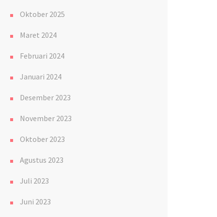
Oktober 2025
Maret 2024
Februari 2024
Januari 2024
Desember 2023
November 2023
Oktober 2023
Agustus 2023
Juli 2023
Juni 2023