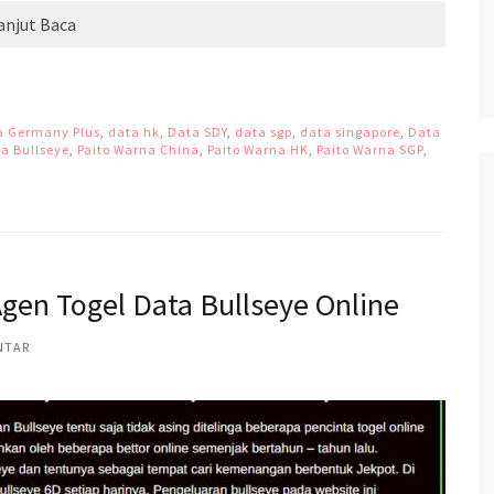
anjut Baca
a Germany Plus
,
data hk
,
Data SDY
,
data sgp
,
data singapore
,
Data
a Bullseye
,
Paito Warna China
,
Paito Warna HK
,
Paito Warna SGP
,
Agen Togel Data Bullseye Online
NTAR