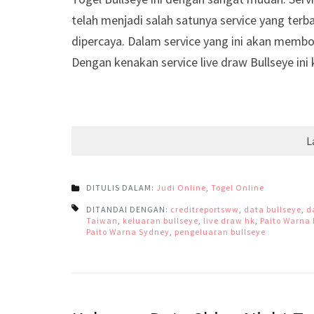
telah menjadi salah satunya service yang terb
dipercaya. Dalam service yang ini akan memb
Dengan kenakan service live draw Bullseye i
L
DITULIS DALAM:
Judi Online
,
Togel Online
DITANDAI DENGAN:
creditreportsww
,
data bullseye
,
d
Taiwan
,
keluaran bullseye
,
live draw hk
,
Paito Warna 
Paito Warna Sydney
,
pengeluaran bullseye