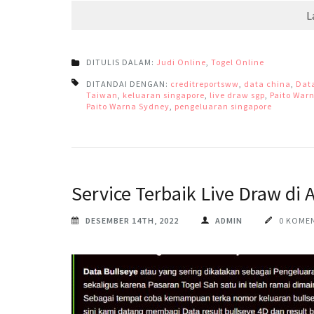
L
DITULIS DALAM:
Judi Online
,
Togel Online
DITANDAI DENGAN:
creditreportsww
,
data china
,
Dat
Taiwan
,
keluaran singapore
,
live draw sgp
,
Paito Warn
Paito Warna Sydney
,
pengeluaran singapore
Service Terbaik Live Draw di 
DESEMBER 14TH, 2022
ADMIN
0 KOME