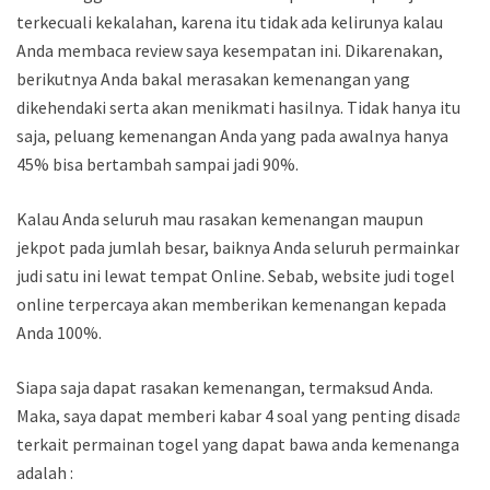
terkecuali kekalahan, karena itu tidak ada kelirunya kalau
Anda membaca review saya kesempatan ini. Dikarenakan,
berikutnya Anda bakal merasakan kemenangan yang
dikehendaki serta akan menikmati hasilnya. Tidak hanya itu
saja, peluang kemenangan Anda yang pada awalnya hanya
45% bisa bertambah sampai jadi 90%.
Kalau Anda seluruh mau rasakan kemenangan maupun
jekpot pada jumlah besar, baiknya Anda seluruh permainkan
judi satu ini lewat tempat Online. Sebab, website judi togel
online terpercaya akan memberikan kemenangan kepada
Anda 100%.
Siapa saja dapat rasakan kemenangan, termaksud Anda.
Maka, saya dapat memberi kabar 4 soal yang penting disadari
terkait permainan togel yang dapat bawa anda kemenangan,
adalah :