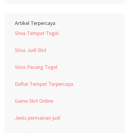
Artikel Terpercaya
Situs Tempat Togel
Situs Judi Slot
Situs Pasang Togel
Daftar Tempat Terpercaya
Game Slot Online
Jenis permainan judi