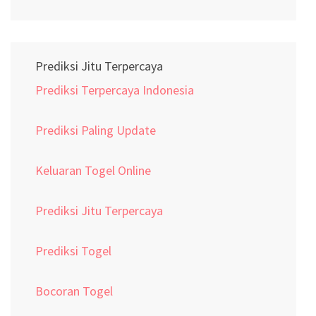
Prediksi Jitu Terpercaya
Prediksi Terpercaya Indonesia
Prediksi Paling Update
Keluaran Togel Online
Prediksi Jitu Terpercaya
Prediksi Togel
Bocoran Togel