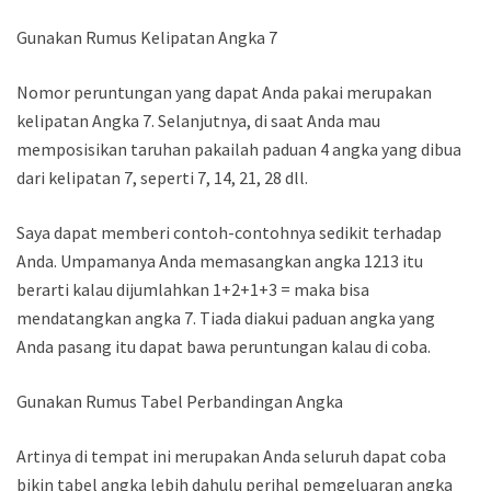
Gunakan Rumus Kelipatan Angka 7
Nomor peruntungan yang dapat Anda pakai merupakan
kelipatan Angka 7. Selanjutnya, di saat Anda mau
memposisikan taruhan pakailah paduan 4 angka yang dibuat
dari kelipatan 7, seperti 7, 14, 21, 28 dll.
Saya dapat memberi contoh-contohnya sedikit terhadap
Anda. Umpamanya Anda memasangkan angka 1213 itu
berarti kalau dijumlahkan 1+2+1+3 = maka bisa
mendatangkan angka 7. Tiada diakui paduan angka yang
Anda pasang itu dapat bawa peruntungan kalau di coba.
Gunakan Rumus Tabel Perbandingan Angka
Artinya di tempat ini merupakan Anda seluruh dapat coba
bikin tabel angka lebih dahulu perihal pemgeluaran angka