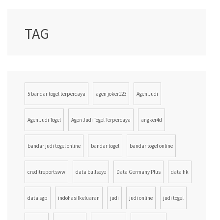
TAG
5 bandar togel terpercaya
agen joker123
Agen Judi
Agen Judi Togel
Agen Judi Togel Terpercaya
angker4d
bandar judi togel online
bandar togel
bandar togel online
creditreportsww
data bullseye
Data Germany Plus
data hk
data sgp
indohasilkeluaran
judi
judi online
judi togel