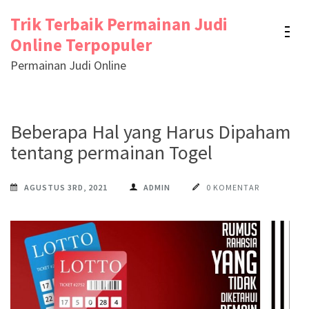
Lompat
Trik Terbaik Permainan Judi
ke
Online Terpopuler
konten
Permainan Judi Online
(Tekan
Enter)
Beberapa Hal yang Harus Dipahami
tentang permainan Togel
AGUSTUS 3RD, 2021
ADMIN
0 KOMENTAR