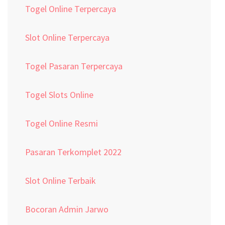
Togel Online Terpercaya
Slot Online Terpercaya
Togel Pasaran Terpercaya
Togel Slots Online
Togel Online Resmi
Pasaran Terkomplet 2022
Slot Online Terbaik
Bocoran Admin Jarwo