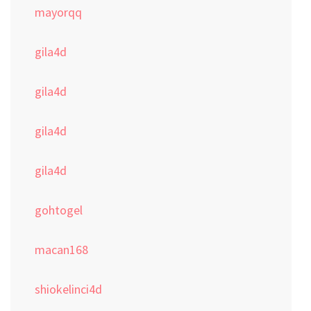
mayorqq
gila4d
gila4d
gila4d
gila4d
gohtogel
macan168
shiokelinci4d