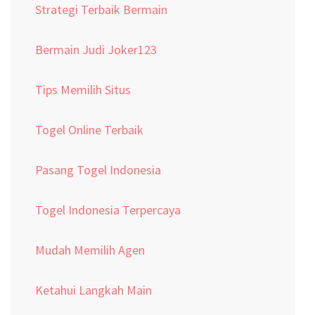
Strategi Terbaik Bermain
Bermain Judi Joker123
Tips Memilih Situs
Togel Online Terbaik
Pasang Togel Indonesia
Togel Indonesia Terpercaya
Mudah Memilih Agen
Ketahui Langkah Main