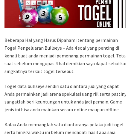
Beberapa Hal yang Harus Dipahami tentang permainan
Togel
Pengeluaran Bullseye
– Ada 4 soal yang penting di
kenali buat anda menjadi pemenang permainan togel. Tetapi
saat sebelum mengupas 4 hal demikian saya dapat sebutkan
singkatnya terkait togel tersebut.
Togel data bullseye sendiri satu diantara judi yang dapat
Anda permainkan jadi arena spekulasi uang riil serta pastinya
sangatlah beri keuntungan untuk anda jadi pemain. Game
jenis ini bisa anda mainkan secara online maupun offline.
Kalau Anda memanglah satu diantaranya pelaku judi togel
serta hingga waktu ini belum mendapati hasil apa saja