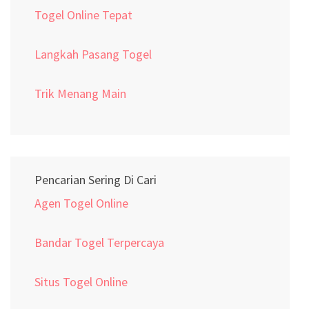
Togel Online Tepat
Langkah Pasang Togel
Trik Menang Main
Pencarian Sering Di Cari
Agen Togel Online
Bandar Togel Terpercaya
Situs Togel Online