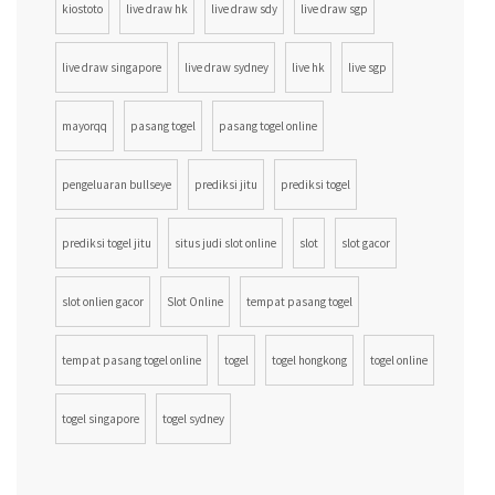
kiostoto
live draw hk
live draw sdy
live draw sgp
live draw singapore
live draw sydney
live hk
live sgp
mayorqq
pasang togel
pasang togel online
pengeluaran bullseye
prediksi jitu
prediksi togel
prediksi togel jitu
situs judi slot online
slot
slot gacor
slot onlien gacor
Slot Online
tempat pasang togel
tempat pasang togel online
togel
togel hongkong
togel online
togel singapore
togel sydney