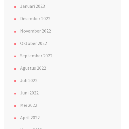
Januari 2023
Desember 2022
November 2022
Oktober 2022
September 2022
Agustus 2022
Juli 2022
Juni 2022
Mei 2022
April 2022