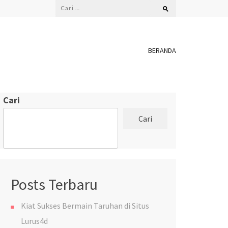
Cari
untuk:
BERANDA
Cari
Cari
Posts Terbaru
Kiat Sukses Bermain Taruhan di Situs
Lurus4d