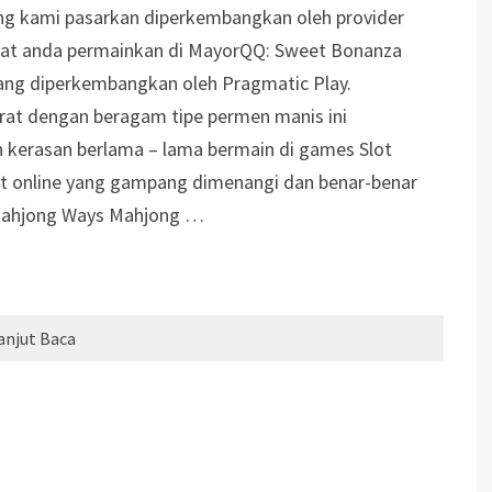
ng kami pasarkan diperkembangkan oleh provider
apat anda permainkan di MayorQQ: Sweet Bonanza
yang diperkembangkan oleh Pragmatic Play.
rat dengan beragam tipe permen manis ini
 kerasan berlama – lama bermain di games Slot
lot online yang gampang dimenangi dan benar-benar
 Mahjong Ways Mahjong …
anjut Baca