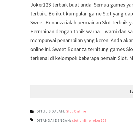
Joker123 terbaik buat anda. Semua games ya
terbaik. Berikut kumpulan game Slot yang d
Sweet Bonanza ialah permainan Slot terbaik 
Permainan dengan topik warna – warni dan sa
mempunyai penampilan yang keren. Anda akan
online ini. Sweet Bonanza terhitung games S
terkenal di kelompok beberapa pemain Slot.
L
DITULIS DALAM:
Slot Online
DITANDAI DENGAN:
slot online joker123