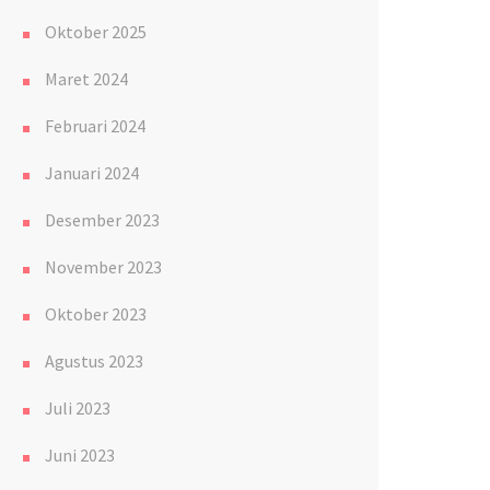
Oktober 2025
Maret 2024
Februari 2024
Januari 2024
Desember 2023
November 2023
Oktober 2023
Agustus 2023
Juli 2023
Juni 2023