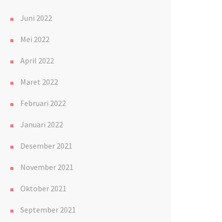
Juni 2022
Mei 2022
April 2022
Maret 2022
Februari 2022
Januari 2022
Desember 2021
November 2021
Oktober 2021
September 2021