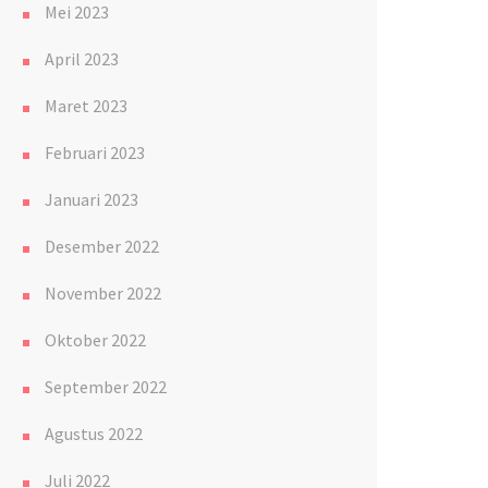
Mei 2023
April 2023
Maret 2023
Februari 2023
Januari 2023
Desember 2022
November 2022
Oktober 2022
September 2022
Agustus 2022
Juli 2022