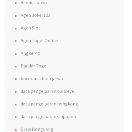
Admin Jarwo
Agen Joker123
Agen Slot
Agen Togel Online
Angker4d
Bandar Togel
bocoran admin jarwo
data pengeluaran bullseye
data pengeluaran hongkong
data pengeluaran singapore
Draw Hongkong