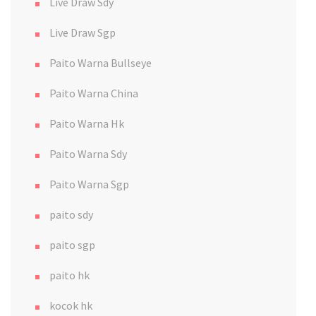
Live Draw Sdy
Live Draw Sgp
Paito Warna Bullseye
Paito Warna China
Paito Warna Hk
Paito Warna Sdy
Paito Warna Sgp
paito sdy
paito sgp
paito hk
kocok hk