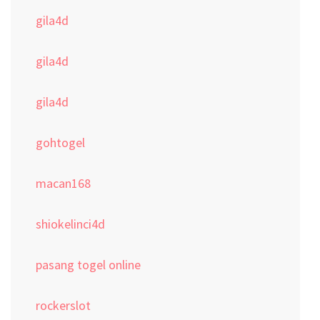
gila4d
gila4d
gila4d
gohtogel
macan168
shiokelinci4d
pasang togel online
rockerslot