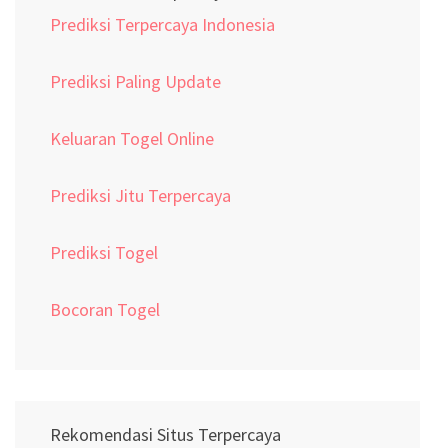
Prediksi Terpercaya Indonesia
Prediksi Paling Update
Keluaran Togel Online
Prediksi Jitu Terpercaya
Prediksi Togel
Bocoran Togel
Rekomendasi Situs Terpercaya