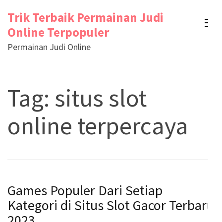
Lompat
Trik Terbaik Permainan Judi
ke
Online Terpopuler
konten
Permainan Judi Online
(Tekan
Enter)
Tag:
situs slot
online terpercaya
Games Populer Dari Setiap
Kategori di Situs Slot Gacor Terbaru
2023