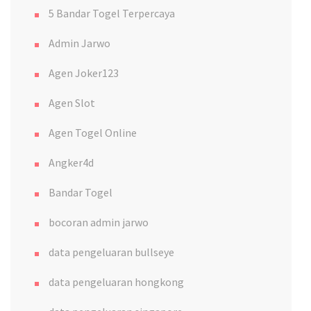
5 Bandar Togel Terpercaya
Admin Jarwo
Agen Joker123
Agen Slot
Agen Togel Online
Angker4d
Bandar Togel
bocoran admin jarwo
data pengeluaran bullseye
data pengeluaran hongkong