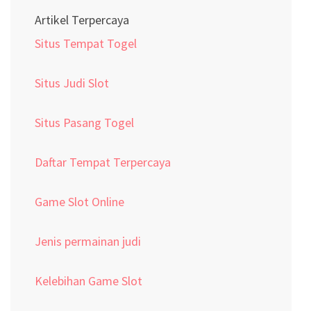
Artikel Terpercaya
Situs Tempat Togel
Situs Judi Slot
Situs Pasang Togel
Daftar Tempat Terpercaya
Game Slot Online
Jenis permainan judi
Kelebihan Game Slot