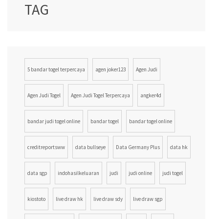
TAG
5 bandar togel terpercaya
agen joker123
Agen Judi
Agen Judi Togel
Agen Judi Togel Terpercaya
angker4d
bandar judi togel online
bandar togel
bandar togel online
creditreportsww
data bullseye
Data Germany Plus
data hk
data sgp
indohasilkeluaran
judi
judi online
judi togel
kiostoto
live draw hk
live draw sdy
live draw sgp