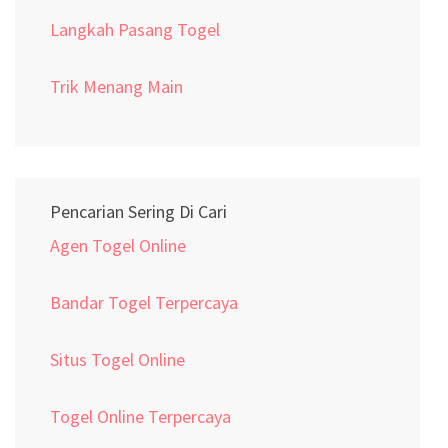
Langkah Pasang Togel
Trik Menang Main
Pencarian Sering Di Cari
Agen Togel Online
Bandar Togel Terpercaya
Situs Togel Online
Togel Online Terpercaya