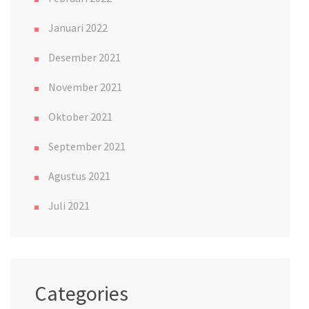
Januari 2022
Desember 2021
November 2021
Oktober 2021
September 2021
Agustus 2021
Juli 2021
Categories