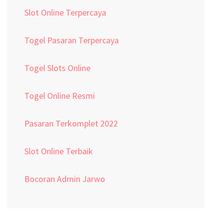
Slot Online Terpercaya
Togel Pasaran Terpercaya
Togel Slots Online
Togel Online Resmi
Pasaran Terkomplet 2022
Slot Online Terbaik
Bocoran Admin Jarwo