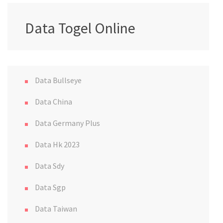
Data Togel Online
Data Bullseye
Data China
Data Germany Plus
Data Hk 2023
Data Sdy
Data Sgp
Data Taiwan