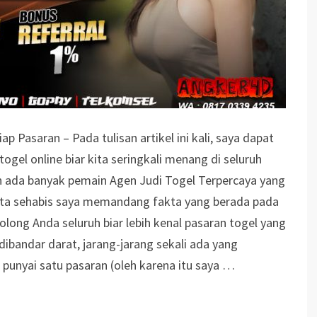
p Pasaran – Pada tulisan artikel ini kali, saya dapat
gel online biar kita seringkali menang di seluruh
h ada banyak pemain Agen Judi Togel Terpercaya yang
ta sehabis saya memandang fakta yang berada pada
long Anda seluruh biar lebih kenal pasaran togel yang
 dibandar darat, jarang-jarang sekali ada yang
 punyai satu pasaran (oleh karena itu saya …