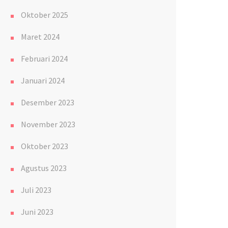
Oktober 2025
Maret 2024
Februari 2024
Januari 2024
Desember 2023
November 2023
Oktober 2023
Agustus 2023
Juli 2023
Juni 2023