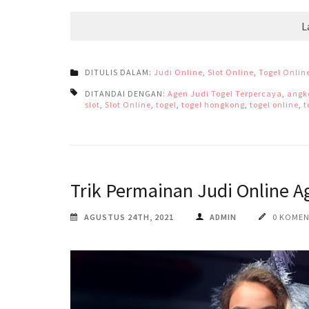
L
DITULIS DALAM:
Judi Online
,
Slot Online
,
Togel Onlin
DITANDAI DENGAN:
Agen Judi Togel Terpercaya
,
angk
slot
,
Slot Online
,
togel
,
togel hongkong
,
togel online
,
t
Trik Permainan Judi Online 
AGUSTUS 24TH, 2021
ADMIN
0 KOME