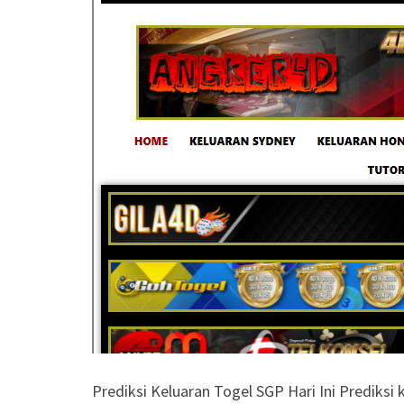
Prediksi Keluaran Togel SGP Hari Ini Prediksi