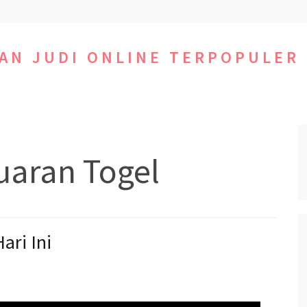
NAN JUDI ONLINE TERPOPULER
luaran Togel
ari Ini