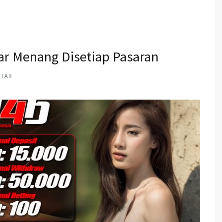
gar Menang Disetiap Pasaran
NTAR