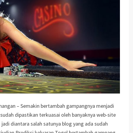
menangan – Semakin bertambah gampangnya menjadi
, sudah dipastikan terkuasai oleh banyaknya web-site
h jadi diantara salah satunya blog yang ada sudah
erjudian Prediksi keluaran Togel bertambah gampang.