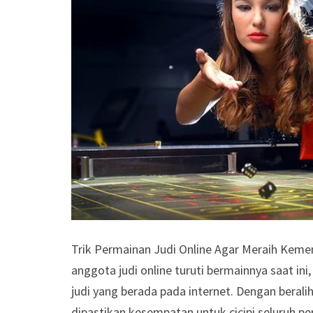
Trik Permainan Judi Online Agar Meraih Ke
anggota judi online turuti bermainnya saat ini
judi yang berada pada internet. Dengan berali
dipastikan kesempatan untuk cicipi seluruh p