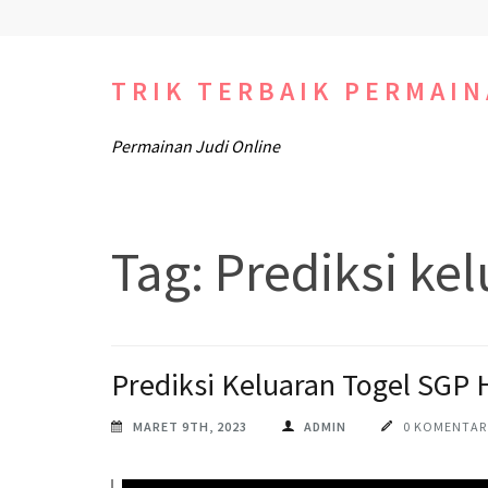
Lompat
ke
konten
TRIK TERBAIK PERMAI
(Tekan
Enter)
Permainan Judi Online
Tag:
Prediksi ke
Prediksi Keluaran Togel SGP H
MARET 9TH, 2023
ADMIN
0 KOMENTAR