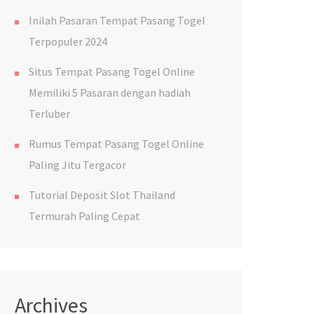
Inilah Pasaran Tempat Pasang Togel
Terpopuler 2024
Situs Tempat Pasang Togel Online
Memiliki 5 Pasaran dengan hadiah
Terluber
Rumus Tempat Pasang Togel Online
Paling Jitu Tergacor
Tutorial Deposit Slot Thailand
Termurah Paling Cepat
Archives