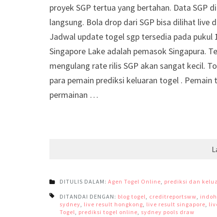
proyek SGP tertua yang bertahan. Data SGP 
langsung. Bola drop dari SGP bisa dilihat liv
Jadwal update togel sgp tersedia pada pukul 
Singapore Lake adalah pemasok Singapura. Te
mengulang rate rilis SGP akan sangat kecil. T
para pemain prediksi keluaran togel . Pemain
permainan …
L
DITULIS DALAM:
Agen Togel Online
,
prediksi dan kelu
DITANDAI DENGAN:
blog togel
,
creditreportsww
,
indoh
sydney
,
live result hongkong
,
live result singapore
,
li
Togel
,
prediksi togel online
,
sydney pools draw