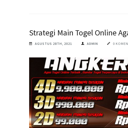
Strategi Main Togel Online A
AGUSTUS 28TH, 2021
ADMIN
0 KOME