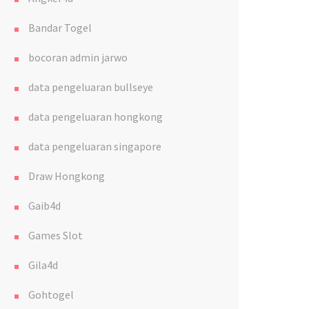
Bandar Togel
bocoran admin jarwo
data pengeluaran bullseye
data pengeluaran hongkong
data pengeluaran singapore
Draw Hongkong
Gaib4d
Games Slot
Gila4d
Gohtogel