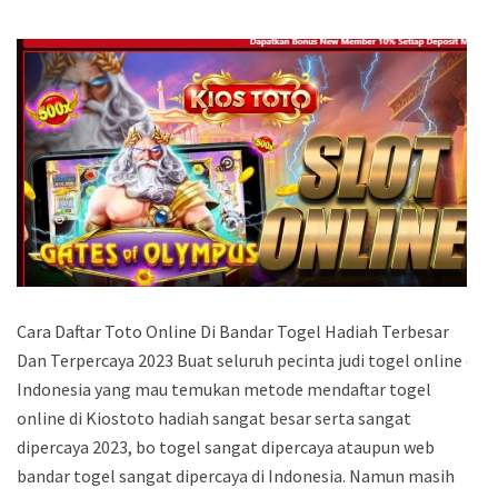
Cara Daftar Toto Online Di Bandar Togel Hadiah Terbesar
Dan Terpercaya 2023 Buat seluruh pecinta judi togel online di
Indonesia yang mau temukan metode mendaftar togel
online di Kiostoto hadiah sangat besar serta sangat
dipercaya 2023, bo togel sangat dipercaya ataupun web
bandar togel sangat dipercaya di Indonesia. Namun masih