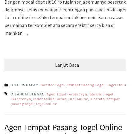
Dengan modal deposit 10 rb rupiah saja semuanya peserta di
dalamnya. Jelas mendapat keuntungan pada saat bikin agen
toto online itu selaku tempat untuk bermain. Semua akses
permainan terkomplet ada secara efektif serta bisa di
mainkan …
Lanjut Baca
DITULIS DALAM:
Bandar Togel
,
Tempat Pasang Togel
,
Togel Online
DITANDAI DENGAN:
Agen Togel Terpercaya
,
Bandar Togel
Terpercaya
,
indohasilkeluaran
,
judi online
,
kiostoto
,
tempat
pasang togel
,
togel online
Agen Tempat Pasang Togel Online