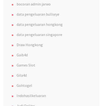
bocoran admin jarwo
data pengeluaran bullseye
data pengeluaran hongkong
data pengeluaran singapore
Draw Hongkong
Gaib4d
Games Slot
Gila4d
Gohtogel
Indohasilkeluaran
Judi Online