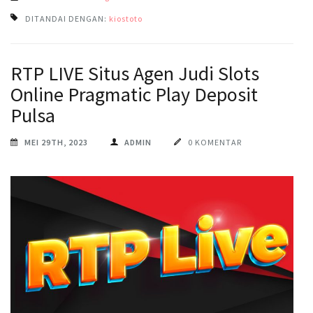
DITANDAI DENGAN:
kiostoto
RTP LIVE Situs Agen Judi Slots
Online Pragmatic Play Deposit
Pulsa
MEI 29TH, 2023
ADMIN
0 KOMENTAR