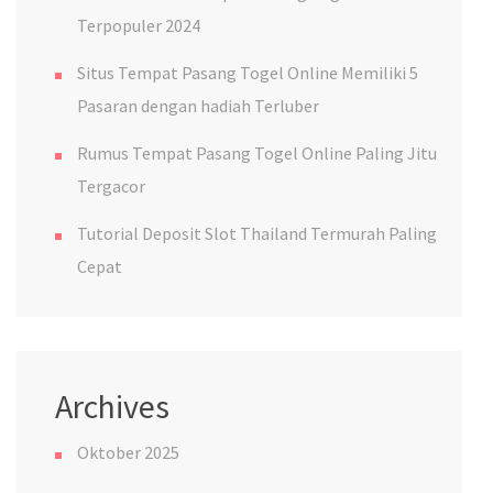
Terpopuler 2024
Situs Tempat Pasang Togel Online Memiliki 5
Pasaran dengan hadiah Terluber
Rumus Tempat Pasang Togel Online Paling Jitu
Tergacor
Tutorial Deposit Slot Thailand Termurah Paling
Cepat
Archives
Oktober 2025