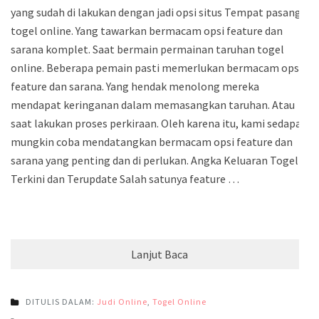
yang sudah di lakukan dengan jadi opsi situs Tempat pasang
togel online. Yang tawarkan bermacam opsi feature dan
sarana komplet. Saat bermain permainan taruhan togel
online. Beberapa pemain pasti memerlukan bermacam opsi
feature dan sarana. Yang hendak menolong mereka
mendapat keringanan dalam memasangkan taruhan. Atau
saat lakukan proses perkiraan. Oleh karena itu, kami sedapat
mungkin coba mendatangkan bermacam opsi feature dan
sarana yang penting dan di perlukan. Angka Keluaran Togel
Terkini dan Terupdate Salah satunya feature …
Lanjut Baca
DITULIS DALAM:
Judi Online
,
Togel Online