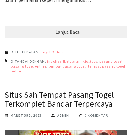
Lanjut Baca
DITULIS DALAM:
Togel Online
DITANDAI DENGAN:
indohasilkeluaran
,
kiostoto
,
pasang togel
,
pasang togel online
,
tempat pasang togel
,
tempat pasang togel
online
Situs Sah Tempat Pasang Togel
Terkomplet Bandar Terpercaya
MARET 3RD, 2023
ADMIN
0 KOMENTAR