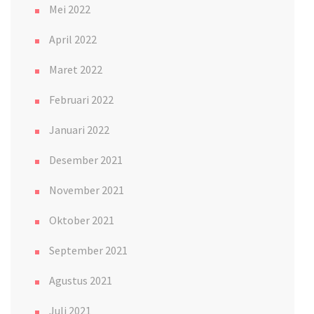
Mei 2022
April 2022
Maret 2022
Februari 2022
Januari 2022
Desember 2021
November 2021
Oktober 2021
September 2021
Agustus 2021
Juli 2021