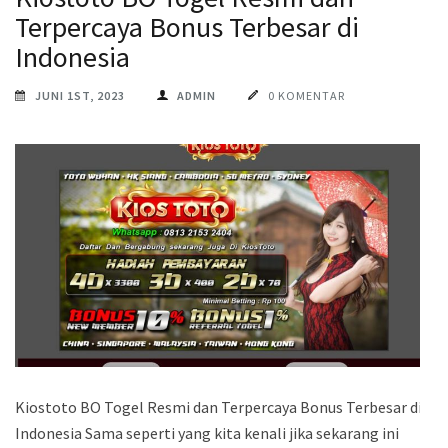
Terpercaya Bonus Terbesar di
Indonesia
JUNI 1ST, 2023
ADMIN
0 KOMENTAR
Kiostoto BO Togel Resmi dan Terpercaya Bonus Terbesar di
Indonesia Sama seperti yang kita kenali jika sekarang ini