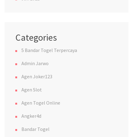
Categories
5 Bandar Togel Terpercaya
Admin Jarwo
Agen Joker123
Agen Slot
Agen Togel Online
Angker4d
Bandar Togel