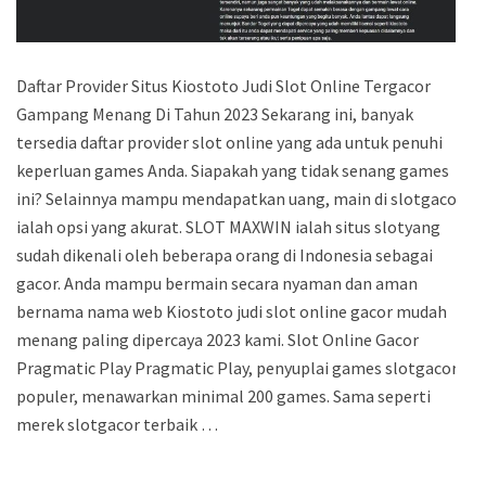
Daftar Provider Situs Kiostoto Judi Slot Online Tergacor
Gampang Menang Di Tahun 2023 Sekarang ini, banyak
tersedia daftar provider slot online yang ada untuk penuhi
keperluan games Anda. Siapakah yang tidak senang games
ini? Selainnya mampu mendapatkan uang, main di slotgacor
ialah opsi yang akurat. SLOT MAXWIN ialah situs slotyang
sudah dikenali oleh beberapa orang di Indonesia sebagai
gacor. Anda mampu bermain secara nyaman dan aman
bernama nama web Kiostoto judi slot online gacor mudah
menang paling dipercaya 2023 kami. Slot Online Gacor
Pragmatic Play Pragmatic Play, penyuplai games slotgacor
populer, menawarkan minimal 200 games. Sama seperti
merek slotgacor terbaik …