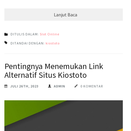
Lanjut Baca
DITULIS DALAM:
Slot Online
DITANDAI DENGAN:
kiostoto
Pentingnya Menemukan Link
Alternatif Situs Kiostoto
JULI 26TH, 2023
ADMIN
0 KOMENTAR