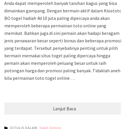
Anda dapat memperoleh banyak taruhan bagus yang bisa
dimainkan gampang. Dengan bermain aktif dalam Kiostoto
BO togel hadiah 4d 10 juta paling dipercaya anda akan
memperoleh beberapa permainan toto online yang
memikat. Bahkan juga di sini pemain akan hadapi beragam
jenis penawaran besar seperti bonus dan beberapa promosi
yang terdapat. Tersebut penyebabnya penting untuk pilih
bermain memakai situs togel paling dipercaya hingga
pemain akan memperoleh peluang besar untuk raih
potongan harga dan promosi paling banyak. Tidaklah aneh
bila permainan toto togel online …
Lanjut Baca
DITULIS DALAM:
Togel Online