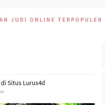
NAN JUDI ONLINE TERPOPULER
di Situs Lurus4d
TAR