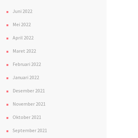
Juni 2022
Mei 2022
April 2022
Maret 2022
Februari 2022
Januari 2022
Desember 2021
November 2021
Oktober 2021
September 2021