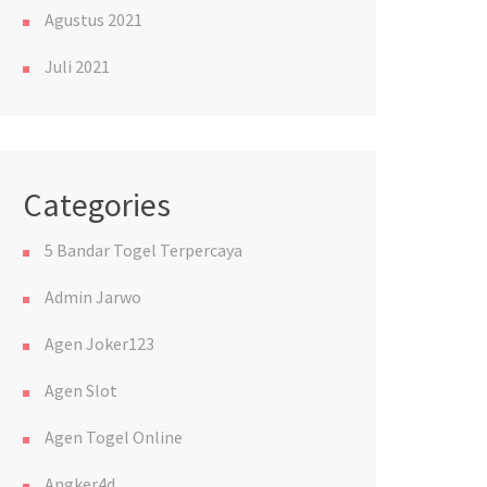
Agustus 2021
Juli 2021
Categories
5 Bandar Togel Terpercaya
Admin Jarwo
Agen Joker123
Agen Slot
Agen Togel Online
Angker4d