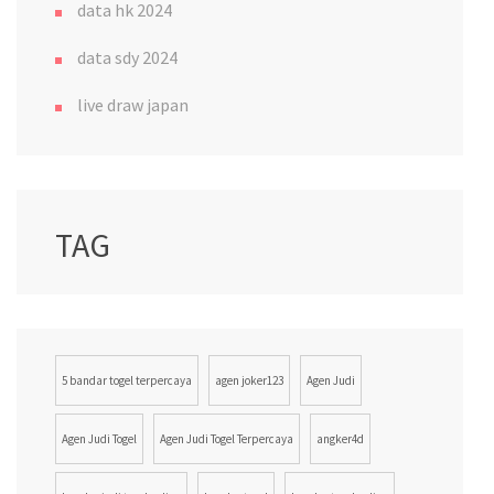
data hk 2024
data sdy 2024
live draw japan
TAG
5 bandar togel terpercaya
agen joker123
Agen Judi
Agen Judi Togel
Agen Judi Togel Terpercaya
angker4d