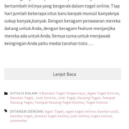
bertambah intinya yang bergerak dalam togel online. Tiap
hari jumlah beberapa situs baru banyak muncul banyaknya
cukup banyak,banyak. Dengan beragam penawaran mereka
datang untuk Anda, dengan beragam feature menjanjika
mereka ada untuk Anda. Semua cuma untuk menjawab
keingingan Anda yaitu media taruhan toto …
Lanjut Baca
DITULIS DALAM:
5 Bandar Togel Terpercaya
,
Agen Togel Online
,
Bandar Togel
,
Judi Online
,
Judi Togel
,
Pasang Togel
,
Tempat
Pasang Togel
,
Tempat Pasang Togel Online
,
Togel Online
DITANDAI DENGAN:
Agen Togel
,
agen togel online
,
bandar judi
,
bandar togel
,
bandar togel online
,
judi online
,
togel online
,
yemenfox