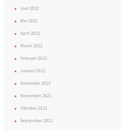
Juni 2022
Mei 2022
April 2022
Maret 2022
Februari 2022
Januari 2022
Desember 2021
November 2021
Oktober 2021
September 2021