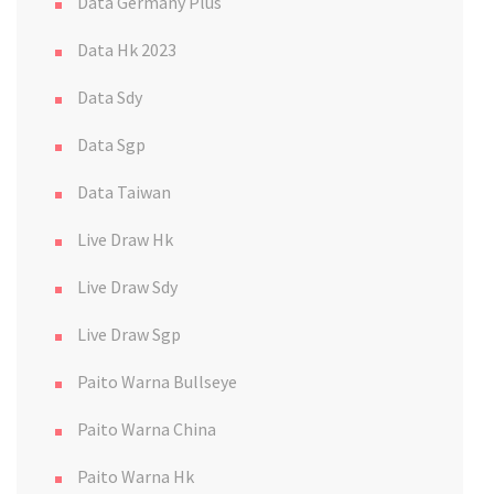
Data Germany Plus
Data Hk 2023
Data Sdy
Data Sgp
Data Taiwan
Live Draw Hk
Live Draw Sdy
Live Draw Sgp
Paito Warna Bullseye
Paito Warna China
Paito Warna Hk