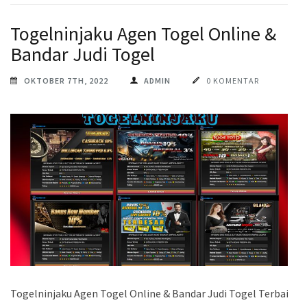
Togelninjaku Agen Togel Online &
Bandar Judi Togel
OKTOBER 7TH, 2022
ADMIN
0 KOMENTAR
Togelninjaku Agen Togel Online & Bandar Judi Togel Terbaik