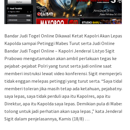
Bandar Judi Togel Online Dikawal Ketat Kapolri Akan Lepas
Kapolda sampai Petinggi Mabes Turut serta Judi Online
Bandar Judi Togel Online – Kapolri Jenderal Listyo Sigit
Prabowo mengutamakan akan ambil perlakuan tegas ke
pejabat-pejabat Polri yang turut serta judi online saat
memberi instruksi lewat video konferensi. Sigit memperjelas
tidak enggan melepas petinggi yang turut serta. “Saya tidak
memberi toleran jika masih tetap ada ketahuan, pejabatnya
saya lepas, saya tidak perduli apa itu Kapolres, apa itu
Direktur, apa itu Kapolda saya lepas. Demikian pula di Mabes
tolong untuk jadi perhatian akan saya lepas ,” kata Jenderal
Sigit dalam penjelasannya, Kamis (18/8) …