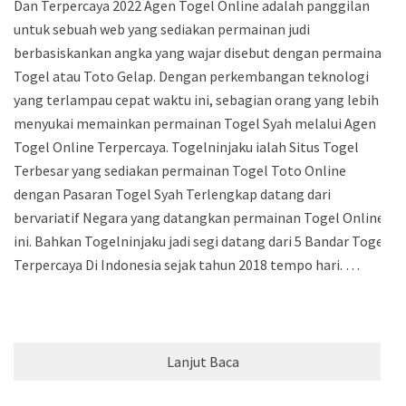
Dan Terpercaya 2022 Agen Togel Online adalah panggilan
untuk sebuah web yang sediakan permainan judi
berbasiskankan angka yang wajar disebut dengan permainan
Togel atau Toto Gelap. Dengan perkembangan teknologi
yang terlampau cepat waktu ini, sebagian orang yang lebih
menyukai memainkan permainan Togel Syah melalui Agen
Togel Online Terpercaya. Togelninjaku ialah Situs Togel
Terbesar yang sediakan permainan Togel Toto Online
dengan Pasaran Togel Syah Terlengkap datang dari
bervariatif Negara yang datangkan permainan Togel Online
ini. Bahkan Togelninjaku jadi segi datang dari 5 Bandar Togel
Terpercaya Di Indonesia sejak tahun 2018 tempo hari. …
Lanjut Baca