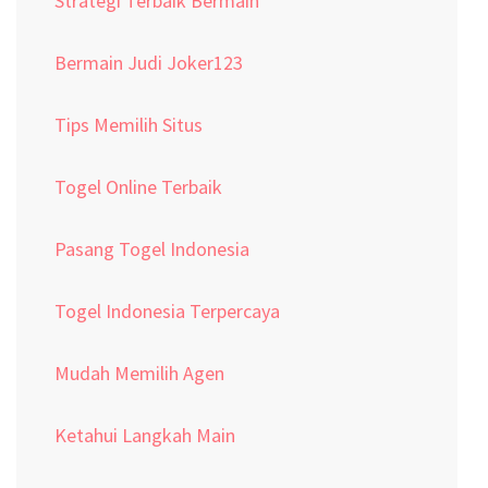
Strategi Terbaik Bermain
Bermain Judi Joker123
Tips Memilih Situs
Togel Online Terbaik
Pasang Togel Indonesia
Togel Indonesia Terpercaya
Mudah Memilih Agen
Ketahui Langkah Main