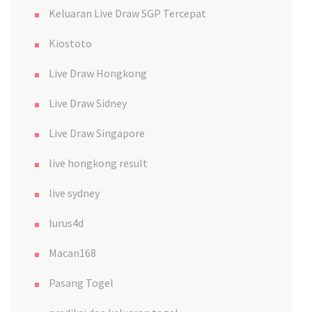
Keluaran Live Draw SGP Tercepat
Kiostoto
Live Draw Hongkong
Live Draw Sidney
Live Draw Singapore
live hongkong result
live sydney
lurus4d
Macan168
Pasang Togel