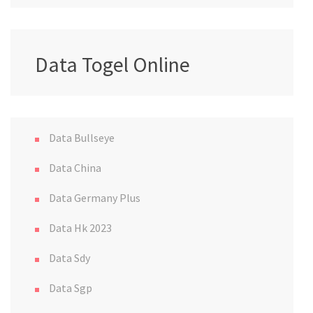
Data Togel Online
Data Bullseye
Data China
Data Germany Plus
Data Hk 2023
Data Sdy
Data Sgp