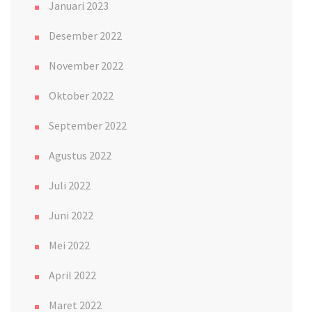
Januari 2023
Desember 2022
November 2022
Oktober 2022
September 2022
Agustus 2022
Juli 2022
Juni 2022
Mei 2022
April 2022
Maret 2022