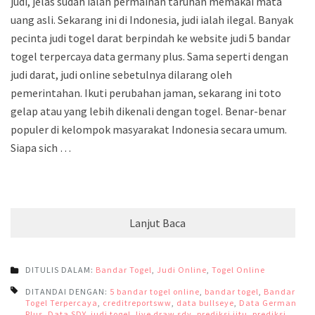
judi, jelas sudah ialah permainan taruhan memakai mata
uang asli. Sekarang ini di Indonesia, judi ialah ilegal. Banyak
pecinta judi togel darat berpindah ke website judi 5 bandar
togel terpercaya data germany plus. Sama seperti dengan
judi darat, judi online sebetulnya dilarang oleh
pemerintahan. Ikuti perubahan jaman, sekarang ini toto
gelap atau yang lebih dikenali dengan togel. Benar-benar
populer di kelompok masyarakat Indonesia secara umum.
Siapa sich …
Lanjut Baca
DITULIS DALAM:
Bandar Togel
,
Judi Online
,
Togel Online
DITANDAI DENGAN:
5 bandar togel online
,
bandar togel
,
Bandar
Togel Terpercaya
,
creditreportsww
,
data bullseye
,
Data Germany
Plus
,
Data SDY
,
judi togel
,
live draw sdy
,
prediksi jitu
,
prediksi