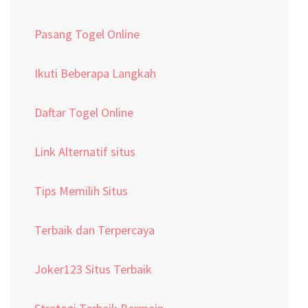
Pasang Togel Online
Ikuti Beberapa Langkah
Daftar Togel Online
Link Alternatif situs
Tips Memilih Situs
Terbaik dan Terpercaya
Joker123 Situs Terbaik