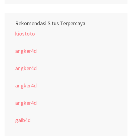
Rekomendasi Situs Terpercaya
kiostoto
angker4d
angker4d
angker4d
angker4d
gaib4d