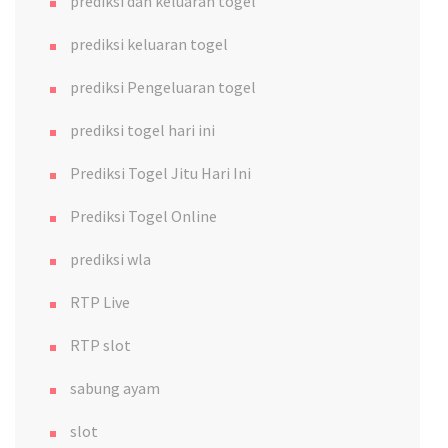
prediksi dan keluaran togel
prediksi keluaran togel
prediksi Pengeluaran togel
prediksi togel hari ini
Prediksi Togel Jitu Hari Ini
Prediksi Togel Online
prediksi wla
RTP Live
RTP slot
sabung ayam
slot