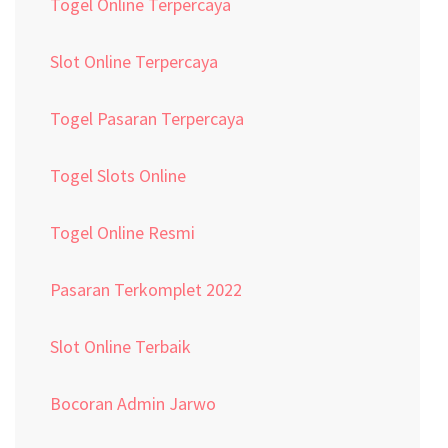
Togel Online Terpercaya
Slot Online Terpercaya
Togel Pasaran Terpercaya
Togel Slots Online
Togel Online Resmi
Pasaran Terkomplet 2022
Slot Online Terbaik
Bocoran Admin Jarwo