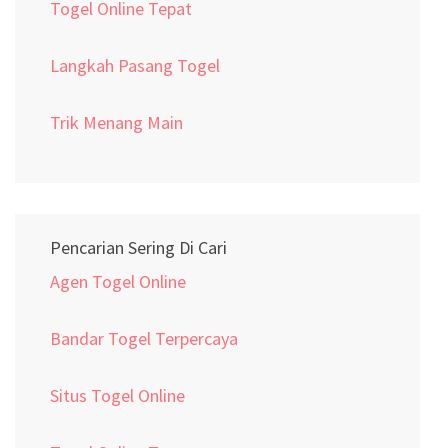
Togel Online Tepat
Langkah Pasang Togel
Trik Menang Main
Pencarian Sering Di Cari
Agen Togel Online
Bandar Togel Terpercaya
Situs Togel Online