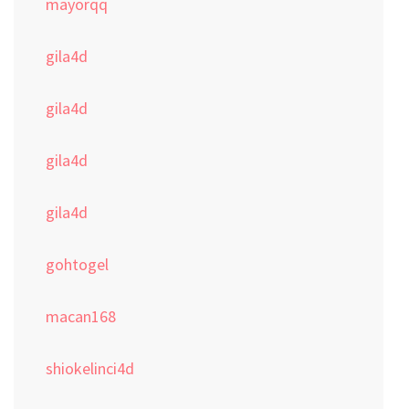
mayorqq
gila4d
gila4d
gila4d
gila4d
gohtogel
macan168
shiokelinci4d