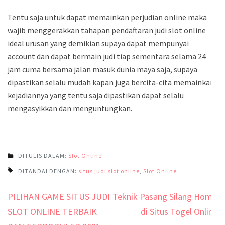
Tentu saja untuk dapat memainkan perjudian online maka
wajib menggerakkan tahapan pendaftaran judi slot online
ideal urusan yang demikian supaya dapat mempunyai
account dan dapat bermain judi tiap sementara selama 24
jam cuma bersama jalan masuk dunia maya saja, supaya
dipastikan selalu mudah kapan juga bercita-cita memainkan
kejadiannya yang tentu saja dipastikan dapat selalu
mengasyikkan dan menguntungkan.
DITULIS DALAM:
Slot Online
DITANDAI DENGAN:
situs judi slot online
,
Slot Online
Navigasi
PILIHAN GAME SITUS JUDI
Teknik Pasang Silang Homo
pos
SLOT ONLINE TERBAIK
di Situs Togel Online