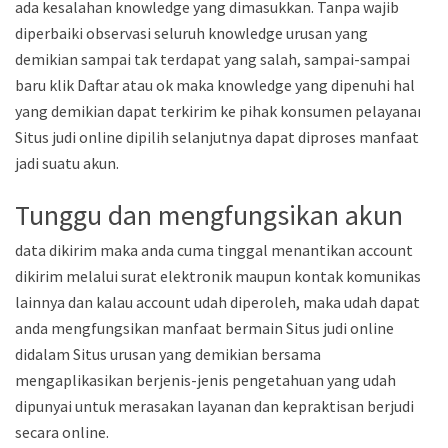
ada kesalahan knowledge yang dimasukkan. Tanpa wajib
diperbaiki observasi seluruh knowledge urusan yang
demikian sampai tak terdapat yang salah, sampai-sampai
baru klik Daftar atau ok maka knowledge yang dipenuhi hal
yang demikian dapat terkirim ke pihak konsumen pelayanan
Situs judi online dipilih selanjutnya dapat diproses manfaat
jadi suatu akun.
Tunggu dan mengfungsikan akun
data dikirim maka anda cuma tinggal menantikan account
dikirim melalui surat elektronik maupun kontak komunikasi
lainnya dan kalau account udah diperoleh, maka udah dapat
anda mengfungsikan manfaat bermain Situs judi online
didalam Situs urusan yang demikian bersama
mengaplikasikan berjenis-jenis pengetahuan yang udah
dipunyai untuk merasakan layanan dan kepraktisan berjudi
secara online.