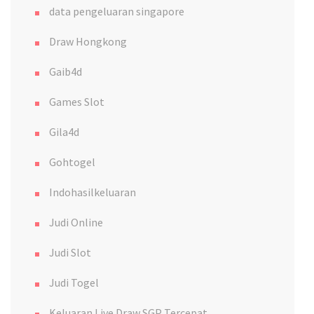
data pengeluaran singapore
Draw Hongkong
Gaib4d
Games Slot
Gila4d
Gohtogel
Indohasilkeluaran
Judi Online
Judi Slot
Judi Togel
Keluaran Live Draw SGP Tercepat