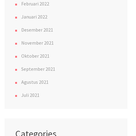
Februari 2022
Januari 2022
Desember 2021
November 2021
Oktober 2021
September 2021
Agustus 2021
Juli 2021
Categories