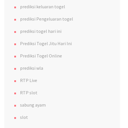
prediksi keluaran togel
prediksi Pengeluaran togel
prediksi togel hari ini
Prediksi Togel Jitu Hari Ini
Prediksi Togel Online
prediksi wla
RTP Live
RTP slot
sabung ayam
slot