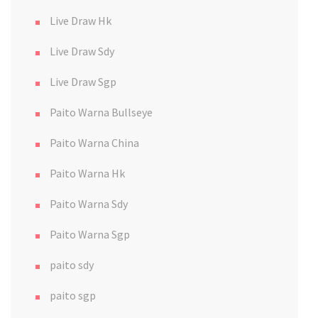
Live Draw Hk
Live Draw Sdy
Live Draw Sgp
Paito Warna Bullseye
Paito Warna China
Paito Warna Hk
Paito Warna Sdy
Paito Warna Sgp
paito sdy
paito sgp