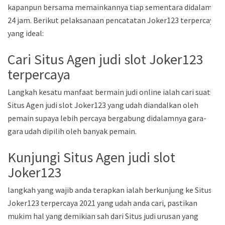
kapanpun bersama memainkannya tiap sementara didalam
24 jam. Berikut pelaksanaan pencatatan Joker123 terpercaya
yang ideal:
Cari Situs Agen judi slot Joker123
terpercaya
Langkah kesatu manfaat bermain judi online ialah cari suatu
Situs Agen judi slot Joker123 yang udah diandalkan oleh
pemain supaya lebih percaya bergabung didalamnya gara-
gara udah dipilih oleh banyak pemain.
Kunjungi Situs Agen judi slot
Joker123
langkah yang wajib anda terapkan ialah berkunjung ke Situs
Joker123 terpercaya 2021 yang udah anda cari, pastikan
mukim hal yang demikian sah dari Situs judi urusan yang