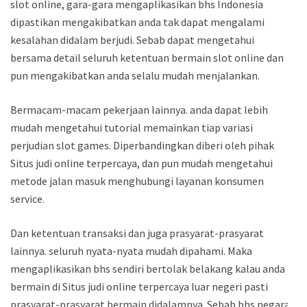
slot online, gara-gara mengaplikasikan bhs Indonesia
dipastikan mengakibatkan anda tak dapat mengalami
kesalahan didalam berjudi. Sebab dapat mengetahui
bersama detail seluruh ketentuan bermain slot online dan
pun mengakibatkan anda selalu mudah menjalankan.
Bermacam-macam pekerjaan lainnya. anda dapat lebih
mudah mengetahui tutorial memainkan tiap variasi
perjudian slot games. Diperbandingkan diberi oleh pihak
Situs judi online terpercaya, dan pun mudah mengetahui
metode jalan masuk menghubungi layanan konsumen
service.
Dan ketentuan transaksi dan juga prasyarat-prasyarat
lainnya. seluruh nyata-nyata mudah dipahami. Maka
mengaplikasikan bhs sendiri bertolak belakang kalau anda
bermain di Situs judi online terpercaya luar negeri pasti
prasyarat-prasyarat bermain didalamnya. Sebab bhs negara