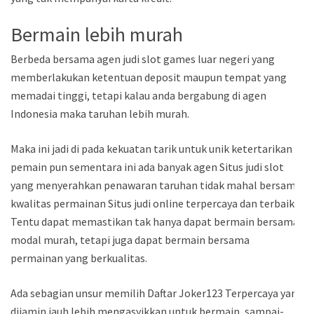
Bermain lebih murah
Berbeda bersama agen judi slot games luar negeri yang
memberlakukan ketentuan deposit maupun tempat yang
memadai tinggi, tetapi kalau anda bergabung di agen
Indonesia maka taruhan lebih murah.
Maka ini jadi di pada kekuatan tarik untuk unik ketertarikan
pemain pun sementara ini ada banyak agen Situs judi slot
yang menyerahkan penawaran taruhan tidak mahal bersama
kwalitas permainan Situs judi online terpercaya dan terbaik.
Tentu dapat memastikan tak hanya dapat bermain bersama
modal murah, tetapi juga dapat bermain bersama
permainan yang berkualitas.
Ada sebagian unsur memilih Daftar Joker123 Terpercaya yang
dijamin jauh lebih mengasyikkan untuk bermain, sampai-