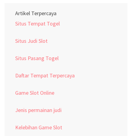
Artikel Terpercaya
Situs Tempat Togel
Situs Judi Slot
Situs Pasang Togel
Daftar Tempat Terpercaya
Game Slot Online
Jenis permainan judi
Kelebihan Game Slot