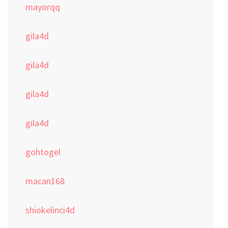
mayorqq
gila4d
gila4d
gila4d
gila4d
gohtogel
macan168
shiokelinci4d