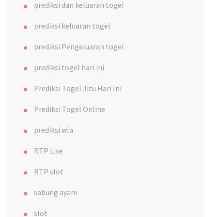
prediksi dan keluaran togel
prediksi keluaran togel
prediksi Pengeluaran togel
prediksi togel hari ini
Prediksi Togel Jitu Hari Ini
Prediksi Togel Online
prediksi wla
RTP Live
RTP slot
sabung ayam
slot