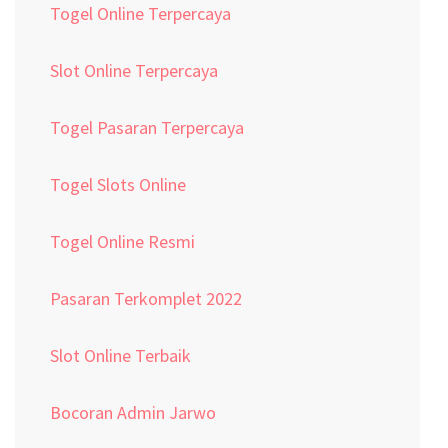
Togel Online Terpercaya
Slot Online Terpercaya
Togel Pasaran Terpercaya
Togel Slots Online
Togel Online Resmi
Pasaran Terkomplet 2022
Slot Online Terbaik
Bocoran Admin Jarwo