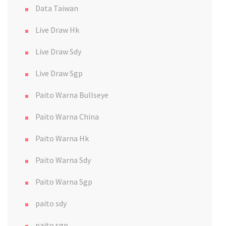
Data Taiwan
Live Draw Hk
Live Draw Sdy
Live Draw Sgp
Paito Warna Bullseye
Paito Warna China
Paito Warna Hk
Paito Warna Sdy
Paito Warna Sgp
paito sdy
paito sgp