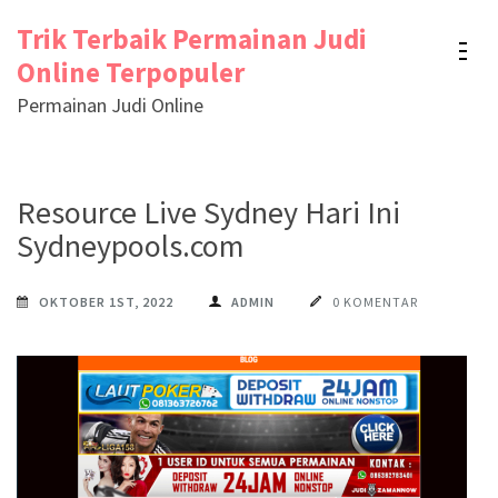
Lompat
Trik Terbaik Permainan Judi
ke
Online Terpopuler
konten
Permainan Judi Online
(Tekan
Enter)
Resource Live Sydney Hari Ini
Sydneypools.com
OKTOBER 1ST, 2022
ADMIN
0 KOMENTAR