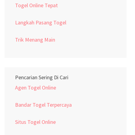
Togel Online Tepat
Langkah Pasang Togel
Trik Menang Main
Pencarian Sering Di Cari
Agen Togel Online
Bandar Togel Terpercaya
Situs Togel Online