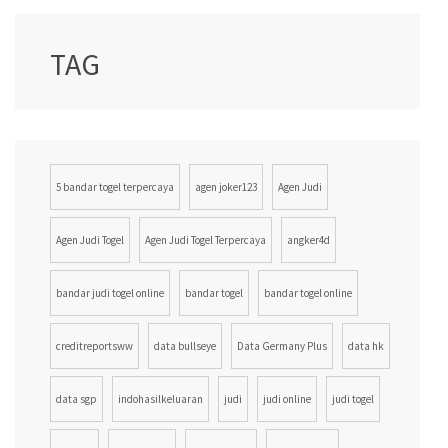
TAG
5 bandar togel terpercaya
agen joker123
Agen Judi
Agen Judi Togel
Agen Judi Togel Terpercaya
angker4d
bandar judi togel online
bandar togel
bandar togel online
creditreportsww
data bullseye
Data Germany Plus
data hk
data sgp
indohasilkeluaran
judi
judi online
judi togel