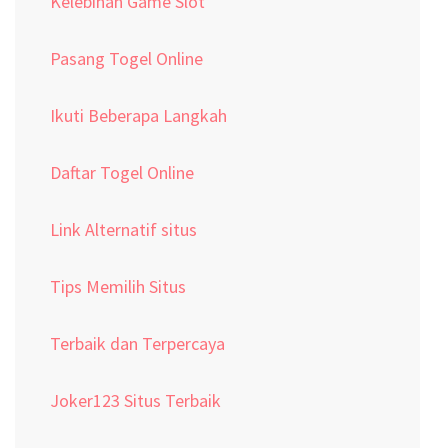
Kelebihan Game Slot
Pasang Togel Online
Ikuti Beberapa Langkah
Daftar Togel Online
Link Alternatif situs
Tips Memilih Situs
Terbaik dan Terpercaya
Joker123 Situs Terbaik