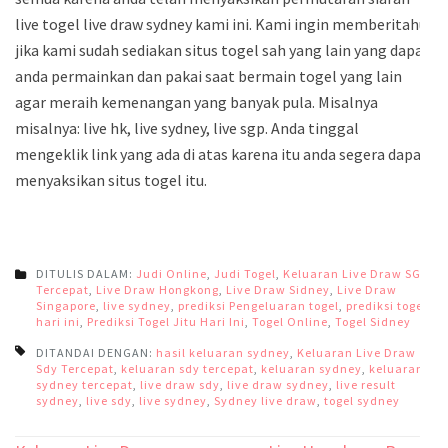
live togel live draw sydney kami ini. Kami ingin memberitahu
jika kami sudah sediakan situs togel sah yang lain yang dapat
anda permainkan dan pakai saat bermain togel yang lain
agar meraih kemenangan yang banyak pula. Misalnya
misalnya: live hk, live sydney, live sgp. Anda tinggal
mengeklik link yang ada di atas karena itu anda segera dapat
menyaksikan situs togel itu.
DITULIS DALAM:
Judi Online
,
Judi Togel
,
Keluaran Live Draw SGP
Tercepat
,
Live Draw Hongkong
,
Live Draw Sidney
,
Live Draw
Singapore
,
live sydney
,
prediksi Pengeluaran togel
,
prediksi togel
hari ini
,
Prediksi Togel Jitu Hari Ini
,
Togel Online
,
Togel Sidney
DITANDAI DENGAN:
hasil keluaran sydney
,
Keluaran Live Draw
Sdy Tercepat
,
keluaran sdy tercepat
,
keluaran sydney
,
keluaran
sydney tercepat
,
live draw sdy
,
live draw sydney
,
live result
sydney
,
live sdy
,
live sydney
,
Sydney live draw
,
togel sydney