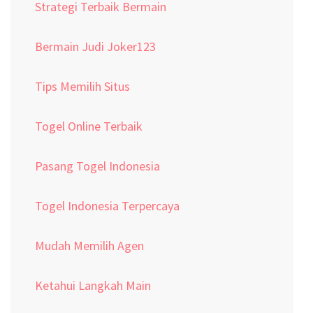
Strategi Terbaik Bermain
Bermain Judi Joker123
Tips Memilih Situs
Togel Online Terbaik
Pasang Togel Indonesia
Togel Indonesia Terpercaya
Mudah Memilih Agen
Ketahui Langkah Main