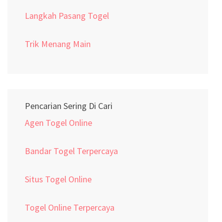
Langkah Pasang Togel
Trik Menang Main
Pencarian Sering Di Cari
Agen Togel Online
Bandar Togel Terpercaya
Situs Togel Online
Togel Online Terpercaya