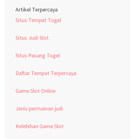
Artikel Terpercaya
Situs Tempat Togel
Situs Judi Slot
Situs Pasang Togel
Daftar Tempat Terpercaya
Game Slot Online
Jenis permainan judi
Kelebihan Game Slot