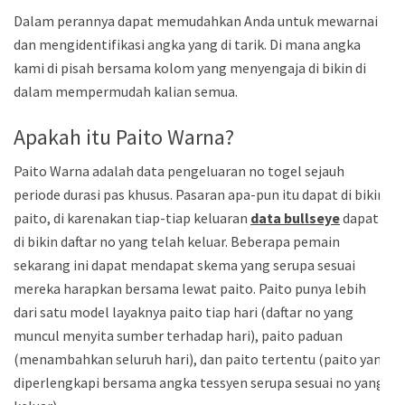
Dalam perannya dapat memudahkan Anda untuk mewarnai
dan mengidentifikasi angka yang di tarik. Di mana angka
kami di pisah bersama kolom yang menyengaja di bikin di
dalam mempermudah kalian semua.
Apakah itu Paito Warna?
Paito Warna adalah data pengeluaran no togel sejauh
periode durasi pas khusus. Pasaran apa-pun itu dapat di bikin
paito, di karenakan tiap-tiap keluaran
data bullseye
dapat
di bikin daftar no yang telah keluar. Beberapa pemain
sekarang ini dapat mendapat skema yang serupa sesuai
mereka harapkan bersama lewat paito. Paito punya lebih
dari satu model layaknya paito tiap hari (daftar no yang
muncul menyita sumber terhadap hari), paito paduan
(menambahkan seluruh hari), dan paito tertentu (paito yang
diperlengkapi bersama angka tessyen serupa sesuai no yang