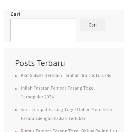
Cari
Cari
Posts Terbaru
Kiat Sukses Bermain Taruhan di Situs Lurus4d
Inilah Pasaran Tempat Pasang Togel
Terpopuler 2024
Situs Tempat Pasang Togel Online Memiliki 5
Pasaran dengan hadiah Terluber
Rumus Tempat Pasang Togel Online Paling Jitu