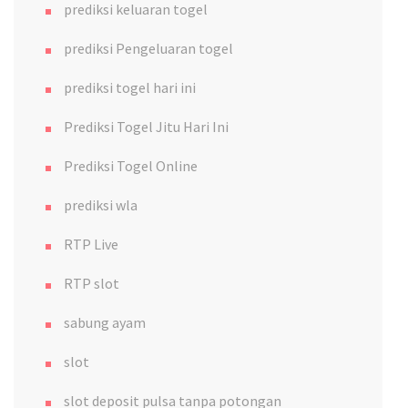
prediksi keluaran togel
prediksi Pengeluaran togel
prediksi togel hari ini
Prediksi Togel Jitu Hari Ini
Prediksi Togel Online
prediksi wla
RTP Live
RTP slot
sabung ayam
slot
slot deposit pulsa tanpa potongan