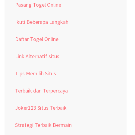
Pasang Togel Online
Ikuti Beberapa Langkah
Daftar Togel Online
Link Alternatif situs
Tips Memilih Situs
Terbaik dan Terpercaya
Joker123 Situs Terbaik
Strategi Terbaik Bermain