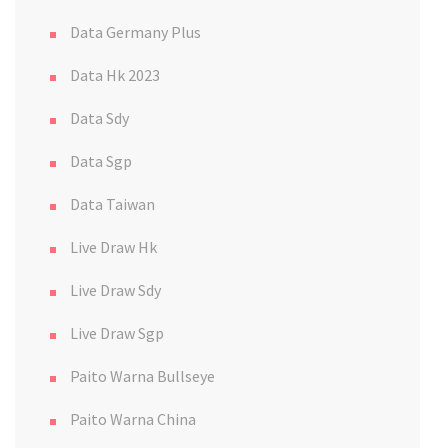
Data Germany Plus
Data Hk 2023
Data Sdy
Data Sgp
Data Taiwan
Live Draw Hk
Live Draw Sdy
Live Draw Sgp
Paito Warna Bullseye
Paito Warna China