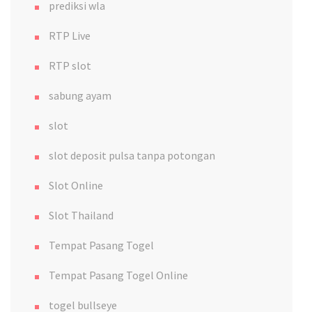
prediksi wla
RTP Live
RTP slot
sabung ayam
slot
slot deposit pulsa tanpa potongan
Slot Online
Slot Thailand
Tempat Pasang Togel
Tempat Pasang Togel Online
togel bullseye