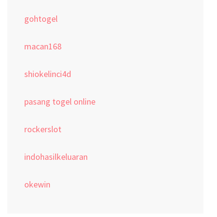
gohtogel
macan168
shiokelinci4d
pasang togel online
rockerslot
indohasilkeluaran
okewin