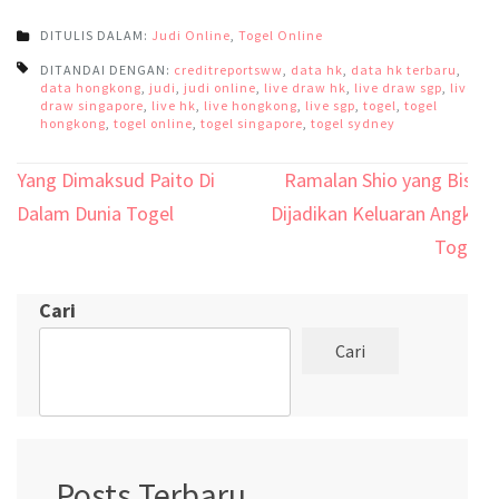
DITULIS DALAM:
Judi Online
,
Togel Online
DITANDAI DENGAN:
creditreportsww
,
data hk
,
data hk terbaru
,
data hongkong
,
judi
,
judi online
,
live draw hk
,
live draw sgp
,
live
draw singapore
,
live hk
,
live hongkong
,
live sgp
,
togel
,
togel
hongkong
,
togel online
,
togel singapore
,
togel sydney
Navigasi
Yang Dimaksud Paito Di
Ramalan Shio yang Bisa
pos
Dalam Dunia Togel
Dijadikan Keluaran Angka
Togel
Cari
Cari
Posts Terbaru