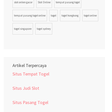
slot onlien gacor
Slot Online
tempat pasang togel
tempat pasang togel online
togel
togel hongkong
togel online
togel singapore
togel sydney
Artikel Terpercaya
Situs Tempat Togel
Situs Judi Slot
Situs Pasang Togel