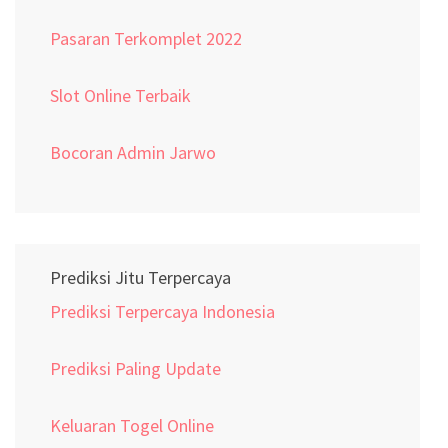
Pasaran Terkomplet 2022
Slot Online Terbaik
Bocoran Admin Jarwo
Prediksi Jitu Terpercaya
Prediksi Terpercaya Indonesia
Prediksi Paling Update
Keluaran Togel Online