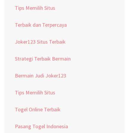
Tips Memilih Situs
Terbaik dan Terpercaya
Joker123 Situs Terbaik
Strategi Terbaik Bermain
Bermain Judi Joker123
Tips Memilih Situs
Togel Online Terbaik
Pasang Togel Indonesia