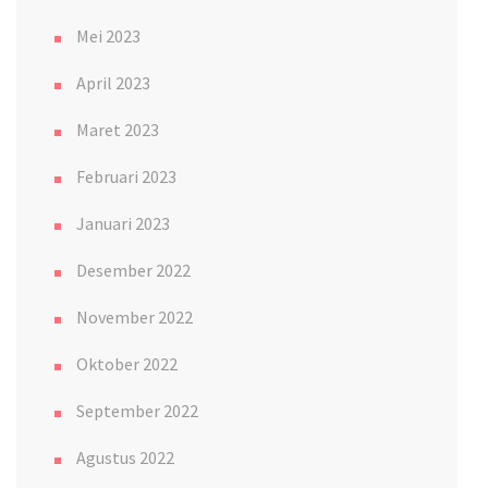
Mei 2023
April 2023
Maret 2023
Februari 2023
Januari 2023
Desember 2022
November 2022
Oktober 2022
September 2022
Agustus 2022