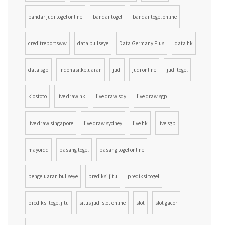
bandar judi togel online
bandar togel
bandar togel online
creditreportsww
data bullseye
Data Germany Plus
data hk
data sgp
indohasilkeluaran
judi
judi online
judi togel
kiostoto
live draw hk
live draw sdy
live draw sgp
live draw singapore
live draw sydney
live hk
live sgp
mayorqq
pasang togel
pasang togel online
pengeluaran bullseye
prediksi jitu
prediksi togel
prediksi togel jitu
situs judi slot online
slot
slot gacor