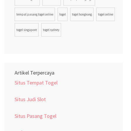
tempat pasang togel online
togel
togel hongkong
togel online
togel singapore
togel sydney
Artikel Terpercaya
Situs Tempat Togel
Situs Judi Slot
Situs Pasang Togel