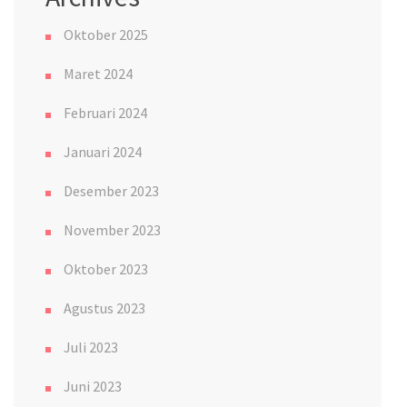
Oktober 2025
Maret 2024
Februari 2024
Januari 2024
Desember 2023
November 2023
Oktober 2023
Agustus 2023
Juli 2023
Juni 2023