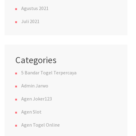
Agustus 2021
Juli 2021
Categories
5 Bandar Togel Terpercaya
Admin Jarwo
Agen Joker123
Agen Slot
Agen Togel Online