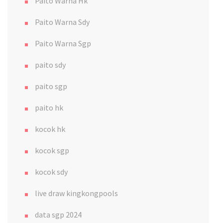
Paito Warna Hk
Paito Warna Sdy
Paito Warna Sgp
paito sdy
paito sgp
paito hk
kocok hk
kocok sgp
kocok sdy
live draw kingkongpools
data sgp 2024