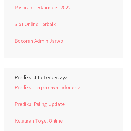
Pasaran Terkomplet 2022
Slot Online Terbaik
Bocoran Admin Jarwo
Prediksi Jitu Terpercaya
Prediksi Terpercaya Indonesia
Prediksi Paling Update
Keluaran Togel Online