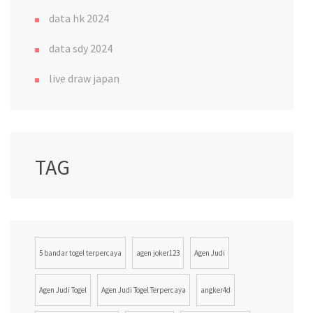
data hk 2024
data sdy 2024
live draw japan
TAG
5 bandar togel terpercaya
agen joker123
Agen Judi
Agen Judi Togel
Agen Judi Togel Terpercaya
angker4d