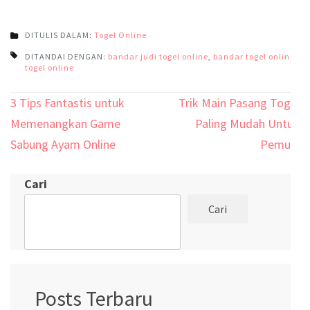
DITULIS DALAM:
Togel Online
DITANDAI DENGAN:
bandar judi togel online
,
bandar togel online
,
togel online
Navigasi
3 Tips Fantastis untuk
Trik Main Pasang Togel
pos
Memenangkan Game
Paling Mudah Untuk
Sabung Ayam Online
Pemula
Cari
Cari
Posts Terbaru