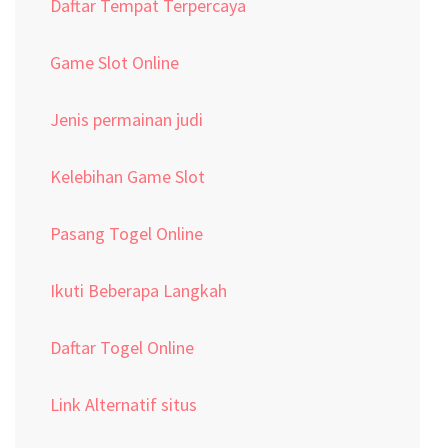
Daftar Tempat Terpercaya
Game Slot Online
Jenis permainan judi
Kelebihan Game Slot
Pasang Togel Online
Ikuti Beberapa Langkah
Daftar Togel Online
Link Alternatif situs