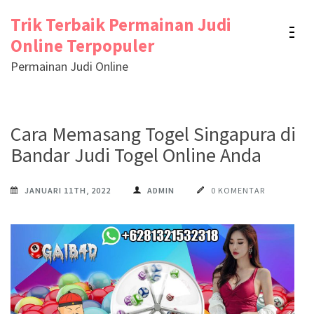
Lompat
Trik Terbaik Permainan Judi
ke
Online Terpopuler
konten
Permainan Judi Online
(Tekan
Enter)
Cara Memasang Togel Singapura di
Bandar Judi Togel Online Anda
JANUARI 11TH, 2022
ADMIN
0 KOMENTAR