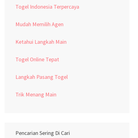
Togel Indonesia Terpercaya
Mudah Memilih Agen
Ketahui Langkah Main
Togel Online Tepat
Langkah Pasang Togel
Trik Menang Main
Pencarian Sering Di Cari