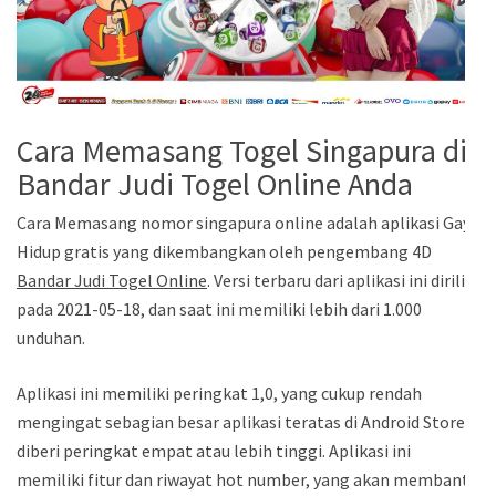
Cara Memasang Togel Singapura di
Bandar Judi Togel Online Anda
Cara Memasang nomor singapura online adalah aplikasi Gaya
Hidup gratis yang dikembangkan oleh pengembang 4D
Bandar Judi Togel Online
. Versi terbaru dari aplikasi ini dirilis
pada 2021-05-18, dan saat ini memiliki lebih dari 1.000
unduhan.
Aplikasi ini memiliki peringkat 1,0, yang cukup rendah
mengingat sebagian besar aplikasi teratas di Android Store
diberi peringkat empat atau lebih tinggi. Aplikasi ini
memiliki fitur dan riwayat hot number, yang akan membantu