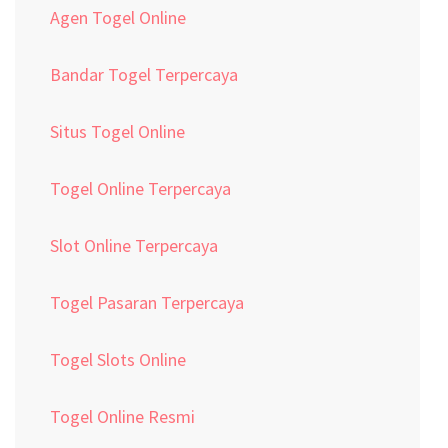
Agen Togel Online
Bandar Togel Terpercaya
Situs Togel Online
Togel Online Terpercaya
Slot Online Terpercaya
Togel Pasaran Terpercaya
Togel Slots Online
Togel Online Resmi