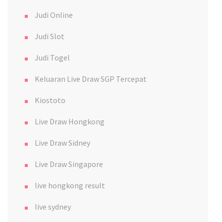
Judi Online
Judi Slot
Judi Togel
Keluaran Live Draw SGP Tercepat
Kiostoto
Live Draw Hongkong
Live Draw Sidney
Live Draw Singapore
live hongkong result
live sydney