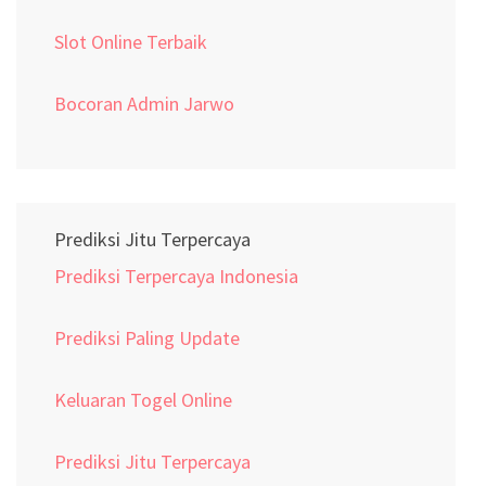
Slot Online Terbaik
Bocoran Admin Jarwo
Prediksi Jitu Terpercaya
Prediksi Terpercaya Indonesia
Prediksi Paling Update
Keluaran Togel Online
Prediksi Jitu Terpercaya