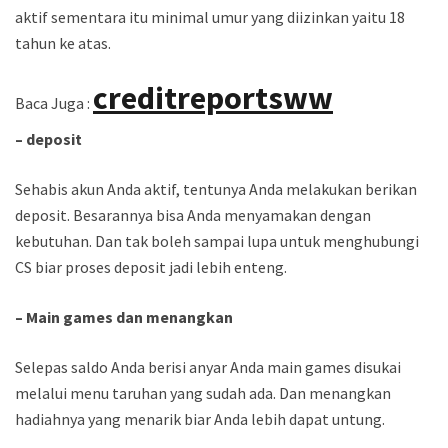
aktif sementara itu minimal umur yang diizinkan yaitu 18
tahun ke atas.
creditreportsww
Baca Juga :
– deposit
Sehabis akun Anda aktif, tentunya Anda melakukan berikan
deposit. Besarannya bisa Anda menyamakan dengan
kebutuhan. Dan tak boleh sampai lupa untuk menghubungi
CS biar proses deposit jadi lebih enteng.
– Main games dan menangkan
Selepas saldo Anda berisi anyar Anda main games disukai
melalui menu taruhan yang sudah ada. Dan menangkan
hadiahnya yang menarik biar Anda lebih dapat untung.