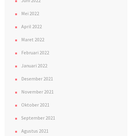
Juni 2022
Mei 2022
April 2022
Maret 2022
Februari 2022
Januari 2022
Desember 2021
November 2021
Oktober 2021
September 2021
Agustus 2021