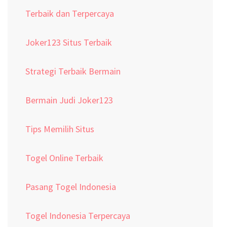
Terbaik dan Terpercaya
Joker123 Situs Terbaik
Strategi Terbaik Bermain
Bermain Judi Joker123
Tips Memilih Situs
Togel Online Terbaik
Pasang Togel Indonesia
Togel Indonesia Terpercaya