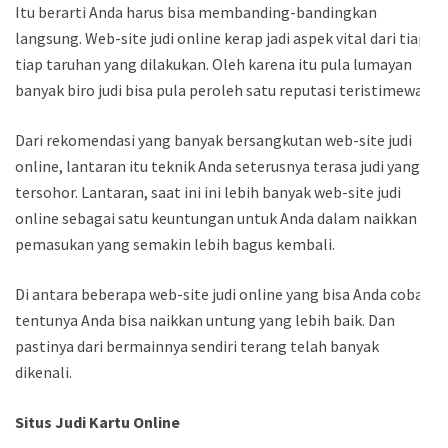
Itu berarti Anda harus bisa membanding-bandingkan
langsung. Web-site judi online kerap jadi aspek vital dari tiap-
tiap taruhan yang dilakukan. Oleh karena itu pula lumayan
banyak biro judi bisa pula peroleh satu reputasi teristimewa.
Dari rekomendasi yang banyak bersangkutan web-site judi
online, lantaran itu teknik Anda seterusnya terasa judi yang
tersohor. Lantaran, saat ini ini lebih banyak web-site judi
online sebagai satu keuntungan untuk Anda dalam naikkan
pemasukan yang semakin lebih bagus kembali.
Di antara beberapa web-site judi online yang bisa Anda coba
tentunya Anda bisa naikkan untung yang lebih baik. Dan
pastinya dari bermainnya sendiri terang telah banyak
dikenali.
Situs Judi Kartu Online