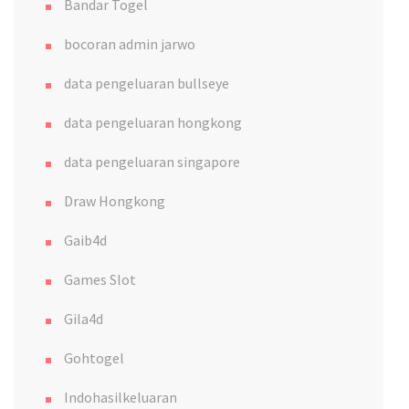
Bandar Togel
bocoran admin jarwo
data pengeluaran bullseye
data pengeluaran hongkong
data pengeluaran singapore
Draw Hongkong
Gaib4d
Games Slot
Gila4d
Gohtogel
Indohasilkeluaran