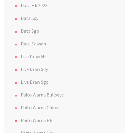
Data Hk 2023
Data Sdy
Data Sgp
Data Taiwan
Live Draw Hk
Live Draw Sdy
Live Draw Sgp
Paito Warna Bullseye
Paito Warna China
Paito Warna Hk