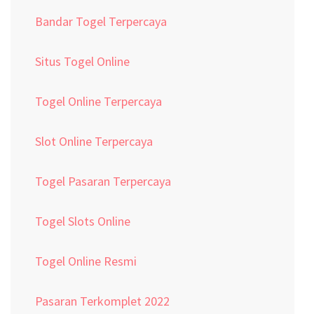
Bandar Togel Terpercaya
Situs Togel Online
Togel Online Terpercaya
Slot Online Terpercaya
Togel Pasaran Terpercaya
Togel Slots Online
Togel Online Resmi
Pasaran Terkomplet 2022