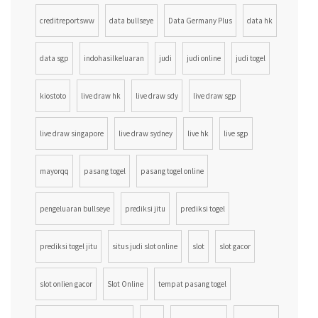
creditreportsww
data bullseye
Data Germany Plus
data hk
data sgp
indohasilkeluaran
judi
judi online
judi togel
kiostoto
live draw hk
live draw sdy
live draw sgp
live draw singapore
live draw sydney
live hk
live sgp
mayorqq
pasang togel
pasang togel online
pengeluaran bullseye
prediksi jitu
prediksi togel
prediksi togel jitu
situs judi slot online
slot
slot gacor
slot onlien gacor
Slot Online
tempat pasang togel