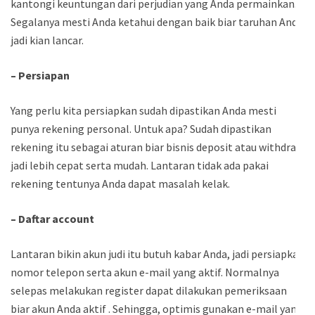
kantongi keuntungan dari perjudian yang Anda permainkan.
Segalanya mesti Anda ketahui dengan baik biar taruhan Anda
jadi kian lancar.
– Persiapan
Yang perlu kita persiapkan sudah dipastikan Anda mesti
punya rekening personal. Untuk apa? Sudah dipastikan
rekening itu sebagai aturan biar bisnis deposit atau withdraw
jadi lebih cepat serta mudah. Lantaran tidak ada pakai
rekening tentunya Anda dapat masalah kelak.
– Daftar account
Lantaran bikin akun judi itu butuh kabar Anda, jadi persiapkan
nomor telepon serta akun e-mail yang aktif. Normalnya
selepas melakukan register dapat dilakukan pemeriksaan
biar akun Anda aktif . Sehingga, optimis gunakan e-mail yang