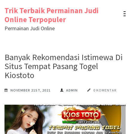
Lompat
Trik Terbaik Permainan Judi
ke
Online Terpopuler
konten
Permainan Judi Online
(Tekan
Enter)
Banyak Rekomendasi Istimewa Di
Situs Tempat Pasang Togel
Kiostoto
NOVEMBER 21ST, 2021
ADMIN
0 KOMENTAR