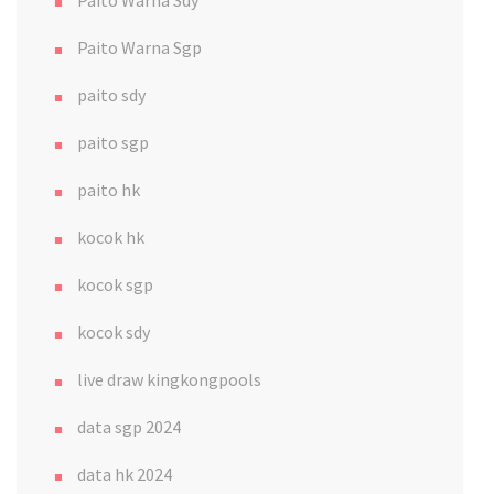
Paito Warna Sdy
Paito Warna Sgp
paito sdy
paito sgp
paito hk
kocok hk
kocok sgp
kocok sdy
live draw kingkongpools
data sgp 2024
data hk 2024