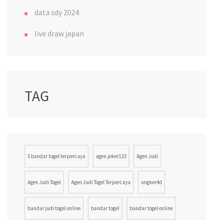
data sdy 2024
live draw japan
TAG
5 bandar togel terpercaya
agen joker123
Agen Judi
Agen Judi Togel
Agen Judi Togel Terpercaya
angker4d
bandar judi togel online
bandar togel
bandar togel online