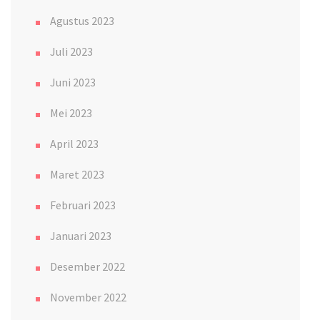
Agustus 2023
Juli 2023
Juni 2023
Mei 2023
April 2023
Maret 2023
Februari 2023
Januari 2023
Desember 2022
November 2022