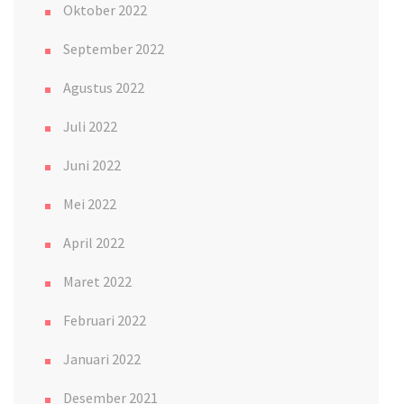
Oktober 2022
September 2022
Agustus 2022
Juli 2022
Juni 2022
Mei 2022
April 2022
Maret 2022
Februari 2022
Januari 2022
Desember 2021