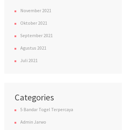
November 2021
Oktober 2021
September 2021
Agustus 2021
Juli 2021
Categories
5 Bandar Togel Terpercaya
Admin Jarwo