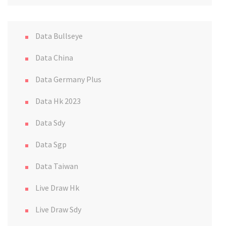
Data Bullseye
Data China
Data Germany Plus
Data Hk 2023
Data Sdy
Data Sgp
Data Taiwan
Live Draw Hk
Live Draw Sdy