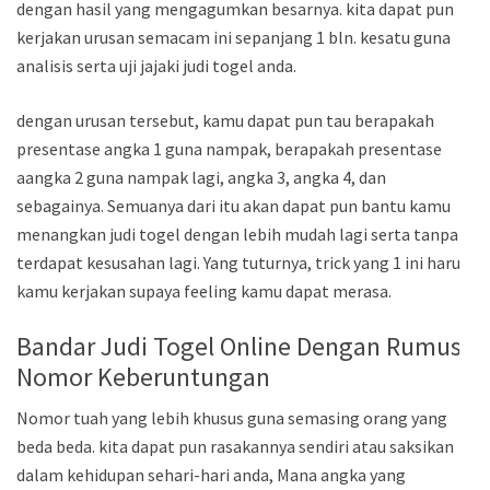
dengan hasil yang mengagumkan besarnya. kita dapat pun
kerjakan urusan semacam ini sepanjang 1 bln. kesatu guna
analisis serta uji jajaki judi togel anda.
dengan urusan tersebut, kamu dapat pun tau berapakah
presentase angka 1 guna nampak, berapakah presentase
aangka 2 guna nampak lagi, angka 3, angka 4, dan
sebagainya. Semuanya dari itu akan dapat pun bantu kamu
menangkan judi togel dengan lebih mudah lagi serta tanpa
terdapat kesusahan lagi. Yang tuturnya, trick yang 1 ini harus
kamu kerjakan supaya feeling kamu dapat merasa.
Bandar Judi Togel Online Dengan Rumus
Nomor Keberuntungan
Nomor tuah yang lebih khusus guna semasing orang yang
beda beda. kita dapat pun rasakannya sendiri atau saksikan
dalam kehidupan sehari-hari anda, Mana angka yang