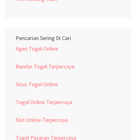
Pencarian Sering Di Cari
Agen Togel Online
Bandar Togel Terpercaya
Situs Togel Online
Togel Online Terpercaya
Slot Online Terpercaya
Togel Pasaran Terpercaya