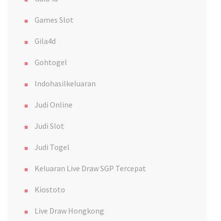
Games Slot
Gila4d
Gohtogel
Indohasilkeluaran
Judi Online
Judi Slot
Judi Togel
Keluaran Live Draw SGP Tercepat
Kiostoto
Live Draw Hongkong