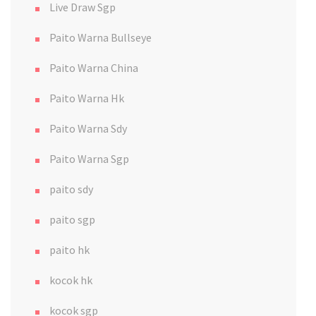
Live Draw Sgp
Paito Warna Bullseye
Paito Warna China
Paito Warna Hk
Paito Warna Sdy
Paito Warna Sgp
paito sdy
paito sgp
paito hk
kocok hk
kocok sgp