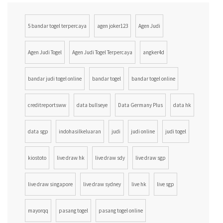
5 bandar togel terpercaya
agen joker123
Agen Judi
Agen Judi Togel
Agen Judi Togel Terpercaya
angker4d
bandar judi togel online
bandar togel
bandar togel online
creditreportsww
data bullseye
Data Germany Plus
data hk
data sgp
indohasilkeluaran
judi
judi online
judi togel
kiostoto
live draw hk
live draw sdy
live draw sgp
live draw singapore
live draw sydney
live hk
live sgp
mayorqq
pasang togel
pasang togel online