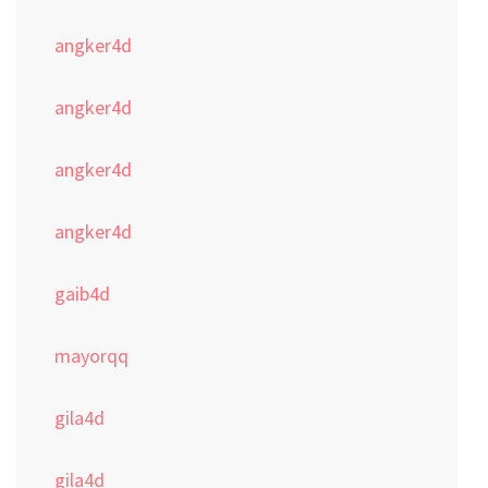
angker4d
angker4d
angker4d
angker4d
gaib4d
mayorqq
gila4d
gila4d