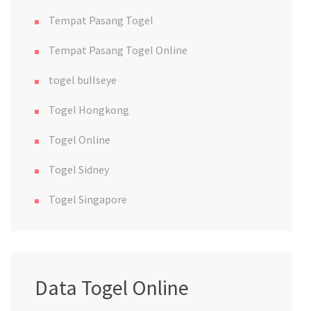
Tempat Pasang Togel
Tempat Pasang Togel Online
togel bullseye
Togel Hongkong
Togel Online
Togel Sidney
Togel Singapore
Data Togel Online