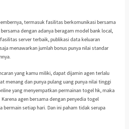
membernya, termasuk fasilitas berkomunikasi bersama
ksi bersama dengan adanya beragam model bank local,
silitas server terbaik, publikasi data keluaran
 saja menawarkan jumlah bonus punya nilai standar
nnya.
ncaran yang kamu miliki, dapat dijamin agen terlalu
at menang dan punya pulang uang punya nilai tinggi
n online yang menyempatkan permainan togel hk, maka
n. Karena agen bersama dengan penyedia togel
ermain setiap hari. Dan ini paham tidak serupa