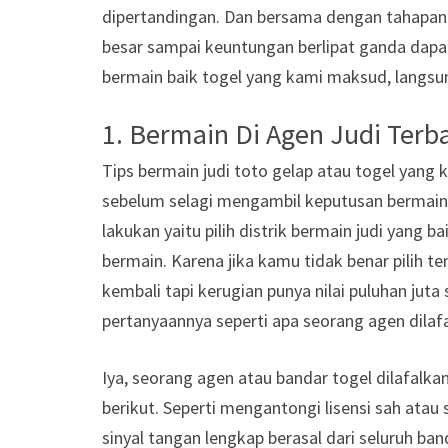
dipertandingan. Dan bersama dengan tahapan
besar sampai keuntungan berlipat ganda dapat
bermain baik togel yang kami maksud, langsung s
1. Bermain Di Agen Judi Terb
Tips bermain judi toto gelap atau togel yang k
sebelum selagi mengambil keputusan bermain 
lakukan yaitu pilih distrik bermain judi yang b
bermain. Karena jika kamu tidak benar pilih t
kembali tapi kerugian punya nilai puluhan jut
pertanyaannya seperti apa seorang agen dilafa
Iya, seorang agen atau bandar togel dilafalka
berikut. Seperti mengantongi lisensi sah ata
sinyal tangan lengkap berasal dari seluruh b