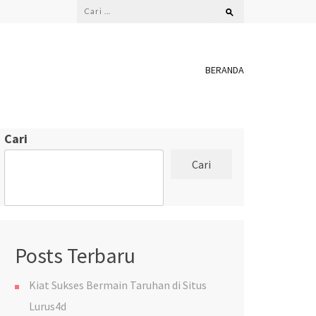
Cari
untuk:
BERANDA
Cari
Cari
Posts Terbaru
Kiat Sukses Bermain Taruhan di Situs
Lurus4d