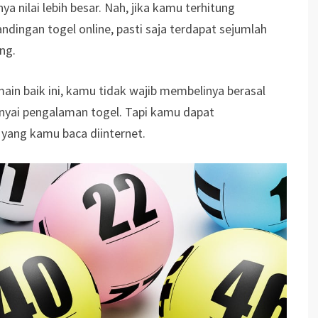
a nilai lebih besar. Nah, jika kamu terhitung
dingan togel online, pasti saja terdapat sejumlah
ng.
ain baik ini, kamu tidak wajib membelinya berasal
yai pengalaman togel. Tapi kamu dapat
 yang kamu baca diinternet.