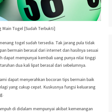
 Main Togel [Sudah Terbukti]
menang togel sudah tersedia. Tak jarang pula tidak
apan bermain berasal dari internet dan hasilnya sesuai
ih dapat mempunyai kembali uang punya nilai tinggi
ruhan dua kali lipat berasal dari sebelumnya.
i kami dapat menyerahkan bocoran tips bermain baik
lagi yang cukup cepat. Kuskusnya fungsi keluarang
g.
… ampuh di didalam mempunyai akibat kemenangan