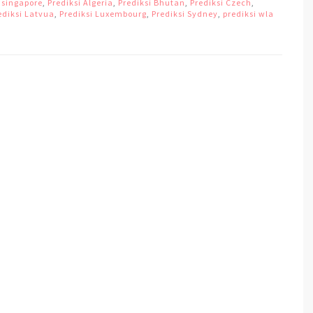
 singapore
,
Prediksi Algeria
,
Prediksi Bhutan
,
Prediksi Czech
,
ediksi Latvua
,
Prediksi Luxembourg
,
Prediksi Sydney
,
prediksi wla