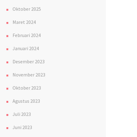
Oktober 2025
Maret 2024
Februari 2024
Januari 2024
Desember 2023
November 2023
Oktober 2023
Agustus 2023
Juli 2023
Juni 2023