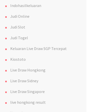
Indohasilkeluaran
Judi Online
Judi Slot
Judi Togel
Keluaran Live Draw SGP Tercepat
Kiostoto
Live Draw Hongkong
Live Draw Sidney
Live Draw Singapore
live hongkong result