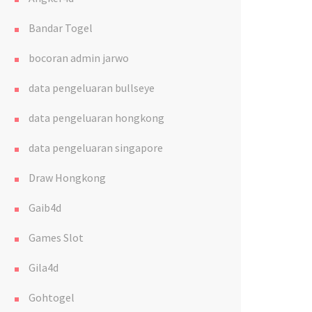
Bandar Togel
bocoran admin jarwo
data pengeluaran bullseye
data pengeluaran hongkong
data pengeluaran singapore
Draw Hongkong
Gaib4d
Games Slot
Gila4d
Gohtogel