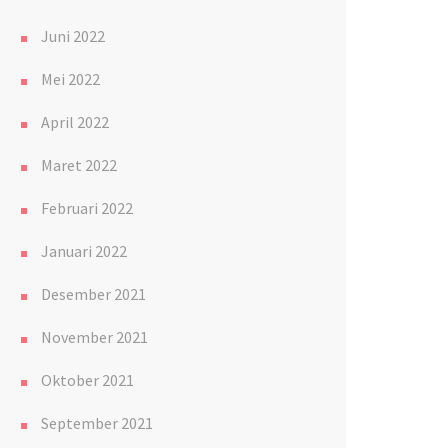
Juni 2022
Mei 2022
April 2022
Maret 2022
Februari 2022
Januari 2022
Desember 2021
November 2021
Oktober 2021
September 2021