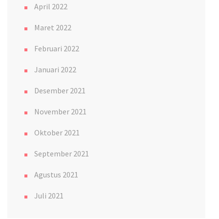
April 2022
Maret 2022
Februari 2022
Januari 2022
Desember 2021
November 2021
Oktober 2021
September 2021
Agustus 2021
Juli 2021