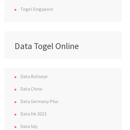
Togel Singapore
Data Togel Online
Data Bullseye
Data China
Data Germany Plus
Data Hk 2023
Data Sdy