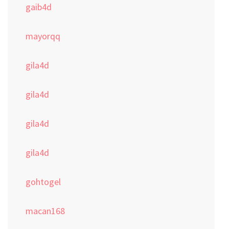
gaib4d
mayorqq
gila4d
gila4d
gila4d
gila4d
gohtogel
macan168