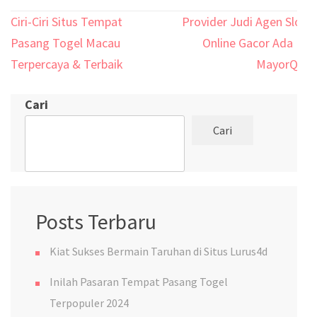
Navigasi
Ciri-Ciri Situs Tempat
Provider Judi Agen Slot
pos
Pasang Togel Macau
Online Gacor Ada Di
Terpercaya & Terbaik
MayorQQ
Cari
Cari
Posts Terbaru
Kiat Sukses Bermain Taruhan di Situs Lurus4d
Inilah Pasaran Tempat Pasang Togel
Terpopuler 2024