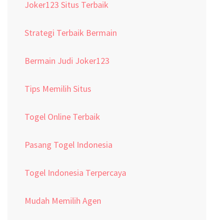
Joker123 Situs Terbaik
Strategi Terbaik Bermain
Bermain Judi Joker123
Tips Memilih Situs
Togel Online Terbaik
Pasang Togel Indonesia
Togel Indonesia Terpercaya
Mudah Memilih Agen