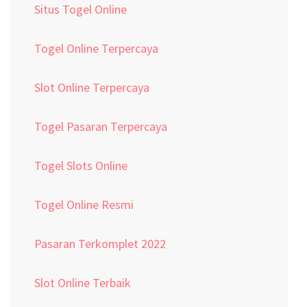
Situs Togel Online
Togel Online Terpercaya
Slot Online Terpercaya
Togel Pasaran Terpercaya
Togel Slots Online
Togel Online Resmi
Pasaran Terkomplet 2022
Slot Online Terbaik