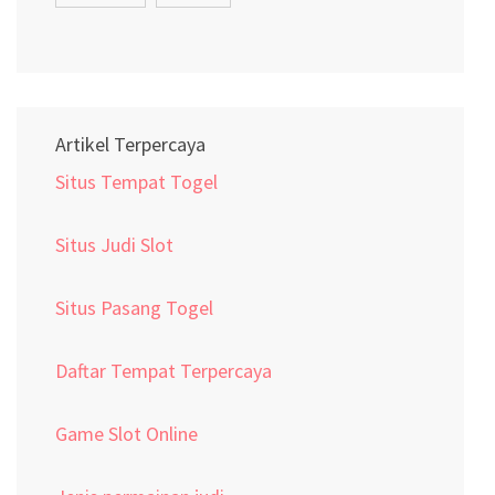
Artikel Terpercaya
Situs Tempat Togel
Situs Judi Slot
Situs Pasang Togel
Daftar Tempat Terpercaya
Game Slot Online