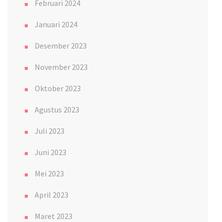
Februari 2024
Januari 2024
Desember 2023
November 2023
Oktober 2023
Agustus 2023
Juli 2023
Juni 2023
Mei 2023
April 2023
Maret 2023